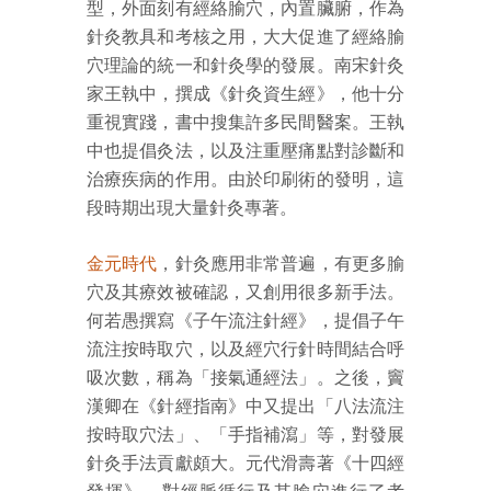
型，外面刻有經絡腧穴，內置臟腑，作為
針灸教具和考核之用，大大促進了經絡腧
穴理論的統一和針灸學的發展。南宋針灸
家王執中，撰成《針灸資生經》，他十分
重視實踐，書中搜集許多民間醫案。王執
中也提倡灸法，以及注重壓痛點對診斷和
治療疾病的作用。由於印刷術的發明，這
段時期出現大量針灸專著。
金元時代
，針灸應用非常普遍，有更多腧
穴及其療效被確認，又創用很多新手法。
何若愚撰寫《子午流注針經》，提倡子午
流注按時取穴，以及經穴行針時間結合呼
吸次數，稱為「接氣通經法」。之後，竇
漢卿在《針經指南》中又提出「八法流注
按時取穴法」、「手指補瀉」等，對發展
針灸手法貢獻頗大。元代滑壽著《十四經