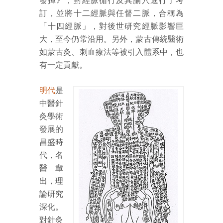
發揮》，對經脈循行及其腧穴進行了考
訂，並將十二經脈與任督二脈，合稱為
「十四經脈」，對後世研究經脈影響巨
大，至今仍常沿用。另外，蒙古傳統醫術
如蒙古灸、刺血療法等被引入體系中，也
有一定貢獻。
明代
是
中醫針
灸學術
發展的
昌盛時
代，名
醫輩
出，理
論研究
深化。
對針灸