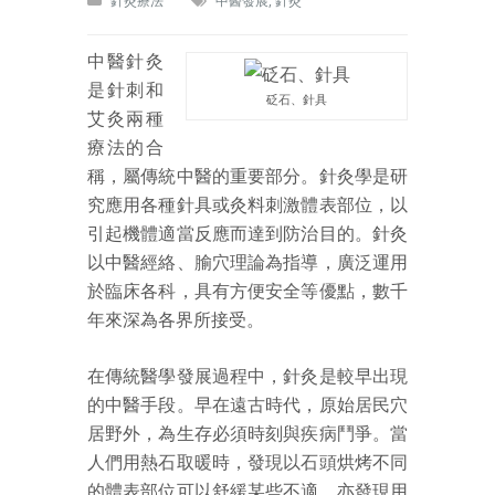
針灸療法
中醫發展
,
針灸
中醫針灸
是針刺和
砭石、針具
艾灸兩種
療法的合
稱，屬傳統中醫的重要部分。針灸學是研
究應用各種針具或灸料刺激體表部位，以
引起機體適當反應而達到防治目的。針灸
以中醫經絡、腧穴理論為指導，廣泛運用
於臨床各科，具有方便安全等優點，數千
年來深為各界所接受。
在傳統醫學發展過程中，針灸是較早出現
的中醫手段。早在遠古時代，原始居民穴
居野外，為生存必須時刻與疾病鬥爭。當
人們用熱石取暖時，發現以石頭烘烤不同
的體表部位可以舒緩某些不適，亦發現用