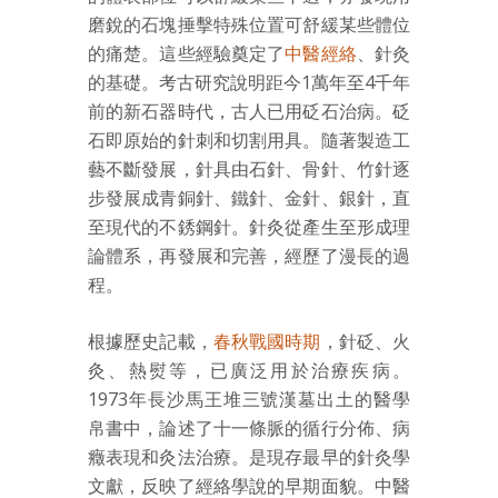
磨銳的石塊捶擊特殊位置可舒緩某些體位
的痛楚。這些經驗奠定了
中醫經絡
、針灸
的基礎。考古研究說明距今1萬年至4千年
前的新石器時代，古人已用砭石治病。砭
石即原始的針刺和切割用具。隨著製造工
藝不斷發展，針具由石針、骨針、竹針逐
步發展成青銅針、鐵針、金針、銀針，直
至現代的不銹鋼針。針灸從產生至形成理
論體系，再發展和完善，經歷了漫長的過
程。
根據歷史記載，
春秋戰國時期
，針砭、火
灸、熱熨等，已廣泛用於治療疾病。
1973年長沙馬王堆三號漢墓出土的醫學
帛書中，論述了十一條脈的循行分佈、病
癥表現和灸法治療。是現存最早的針灸學
文獻，反映了經絡學說的早期面貌。中醫