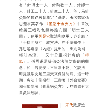
有「針博士一人，針助教一人，針師十
人，針工二十人，針生二十人」等，為針
灸學的規範教育奠定了基礎。著名醫家孫
思邈在其著作
《備急千金要方》
中首次
繪製三幅彩色經絡腧穴圖「明堂三人
圖」，創用
阿是穴
取法和應用，亦介紹了
「手指同身寸」取穴法。在手法操作上，
孫思邈遵循《內經》提出的「重則為補，
輕則為瀉」，又十分重視針灸的「
得
氣
」。孫思邈還提倡灸法預防疾病的觀
念，如「若要安，三里常不乾」的說法，
即提議常灸足三里穴來保健防病。這一時
期，灸法非常盛行，王燾著《外台秘要》
和崔知悌著《骨蒸病灸方》，均收錄有大
量灸法經驗。
宋代
政府進一