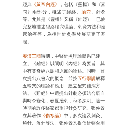
經典
《黃帝內經》
，包括《靈樞》和《素
問》兩部分，概述了經絡、
腧穴
、針灸
等。尤其是《靈樞》又稱《針經》，已較
完整地描述經絡腧穴理論、刺灸方法和臨
床治療等，為後世針灸學發展奠定了基
礎。
秦漢三國
時期，中醫針灸理論體系已建
立。《難經》以闡明《內經》為要旨，其
中有關奇經八脈和原氣的論述。同時，首
次提出八會穴的概念，並按
五行學說
解釋
五輸穴的理論和應用，建立配穴補瀉方
法。《難經》中還提出針刺必須結合氣血
與時令變化，春夏淺刺，秋冬深刺。這一
時期的許多醫家都重視針灸研究。張仲景
在其著作
《傷寒論》
中，多次論及刺灸、
燒針、溫針等法。張仲景又提倡針藥合用