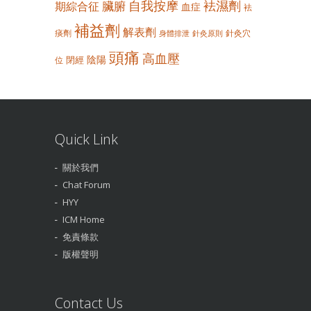
自我按摩
袪濕劑
臟腑
期綜合征
血症
袪
補益劑
解表劑
痰劑
針灸穴
身體排泄
針灸原則
頭痛
高血壓
陰陽
閉經
位
Quick Link
關於我們
Chat Forum
HYY
ICM Home
免責條款
版權聲明
Contact Us