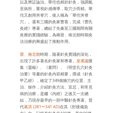
以及辨証論治。華佗也精於針灸，強調氣
至病所，重視針感傳導，取穴少而精。華
佗又創用夾脊穴，後人稱為「華佗夾脊
穴」。還有三國的灸家曹翕，完成《曹氏
灸經》專著，總結了先秦至三國期間有關
灸療的實踐經驗，為兩晉、南北朝時期灸
法治療的興盛起了推動作用。
晉、南北朝
時期，隨著針灸實踐的深化，
出現了許多著名針灸家和專著。
皇甫謐
匯
集《靈樞》、《素問》、《明堂孔穴針灸
治要》等書的針灸內容精要，撰成《針灸
甲乙經》，確定了349個腧穴的位置、主
治、操作，介紹針灸方法、宜忌，和常見
病的治療，是繼《內經》之後又一次總
結，乃現存最早的一部中醫針灸專著。晉
代
葛洪 (281〜341 AD)
在其《肘後備急