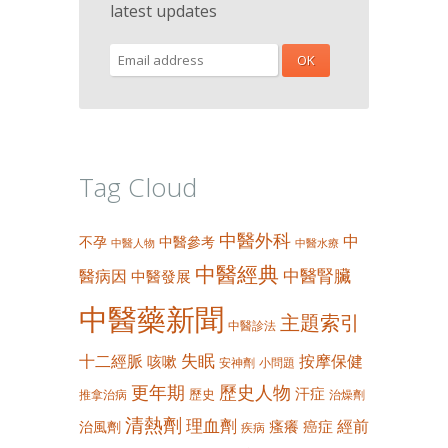
latest updates
Tag Cloud
中醫外科
中
不孕
中醫參考
中醫人物
中醫水療
中醫經典
中醫腎臟
醫病因
中醫發展
中醫藥新聞
主題索引
中醫診法
失眠
十二經脈
按摩保健
咳嗽
安神劑
小問題
更年期
歷史人物
汗症
歷史
推拿治病
治燥劑
清熱劑
理血劑
經前
瘙癢
癌症
治風劑
疾病