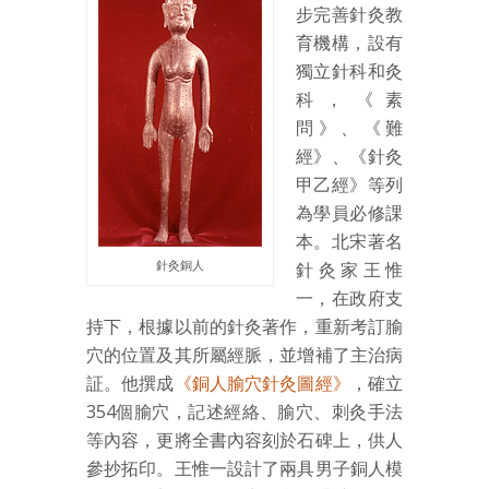
步完善針灸教
育機構，設有
獨立針科和灸
科，《素
問》、《難
經》、《針灸
甲乙經》等列
為學員必修課
本。北宋著名
針灸銅人
針灸家王惟
一，在政府支
持下，根據以前的針灸著作，重新考訂腧
穴的位置及其所屬經脈，並增補了主治病
証。他撰成
《銅人腧穴針灸圖經》
，確立
354個腧穴，記述經絡、腧穴、刺灸手法
等內容，更將全書內容刻於石碑上，供人
參抄拓印。王惟一設計了兩具男子銅人模