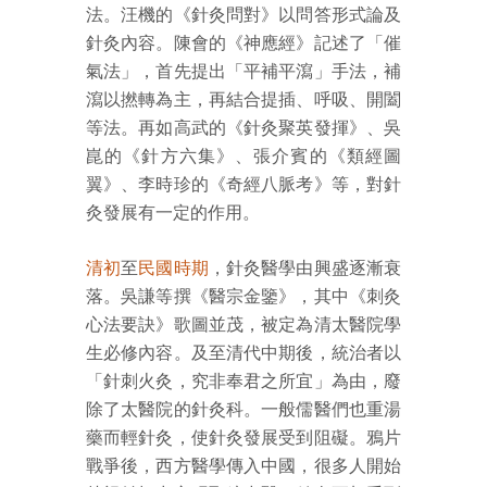
法。汪機的《針灸問對》以問答形式論及
針灸內容。陳會的《神應經》記述了「催
氣法」，首先提出「平補平瀉」手法，補
瀉以撚轉為主，再結合提插、呼吸、開闔
等法。再如高武的《針灸聚英發揮》、吳
崑的《針方六集》、張介賓的《類經圖
翼》、李時珍的《奇經八脈考》等，對針
灸發展有一定的作用。
清初
至
民國時期
，針灸醫學由興盛逐漸衰
落。吳謙等撰《醫宗金鑒》，其中《刺灸
心法要訣》歌圖並茂，被定為清太醫院學
生必修內容。及至清代中期後，統治者以
「針刺火灸，究非奉君之所宜」為由，廢
除了太醫院的針灸科。一般儒醫們也重湯
藥而輕針灸，使針灸發展受到阻礙。鴉片
戰爭後，西方醫學傳入中國，很多人開始