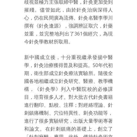
歧視並極力主張取締中醫，針灸更加受到
摧殘。儘管如此，由於針灸治病深得人
心，仍在民間廣為流傳。針灸名醫李學川
撰有《針灸逢源》，強調辨証取穴，針藥
並重，並完整地列出了361個經穴，為現
今針灸學教材所取用。
新中國成立後，十分重視繼承發揚中醫
學，針灸治療獲得普及和提高。50年代初
期，衛生部成立針灸療法實驗所。隨後全
國各地相繼成立針灸研究、醫療、教學機
構，《針灸學》列入中醫院校的必修課
目，培育很多人才。對大批古代針灸書籍
進行翻印、點校、注釋；對經絡理論、針
刺鎮痛機制、穴位特異性、刺灸功能等，
進行了很多實驗研究，出版大量學術專著
和論文。在針刺鎮痛的基礎上，創立了
「針刺麻醉」應用。此外，傳統針灸術亦