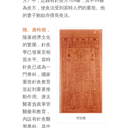
方》中，記錄有針灸方109條，其中99條
為灸方，使灸法受到當時人們的重視。他
的妻子鮑姑亦擅長灸法。
隋、唐時期
，
隨著經濟文化
的繁榮，針灸
學已發展至相
當水平。當時
針灸已成為一
門專科，國家
重視針灸教育
並起到重要推
動作用。唐太
醫署負責掌管
醫藥和教育，
內設有針灸醫
明堂圖
學專科。其中