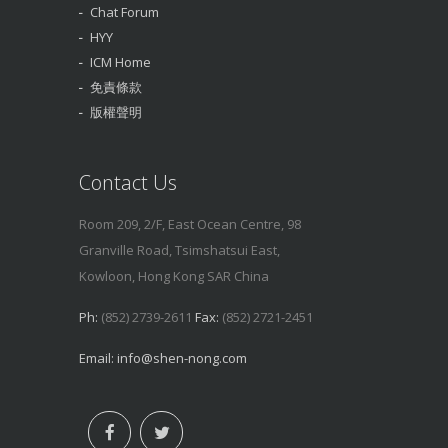
Chat Forum
HYY
ICM Home
免責條款
版權聲明
Contact Us
Room 209, 2/F, East Ocean Centre, 98
Granville Road, Tsimshatsui East,
Kowloon, Hong Kong SAR China
Ph:
(852) 2739-2611
Fax:
(852) 2721-2451
Email:
info@shen-nong.com