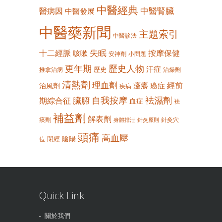
中醫經典
中醫腎臟
醫病因
中醫發展
中醫藥新聞
主題索引
中醫診法
失眠
十二經脈
按摩保健
咳嗽
安神劑
小問題
更年期
歷史人物
汗症
歷史
推拿治病
治燥劑
清熱劑
理血劑
經前
瘙癢
癌症
治風劑
疾病
自我按摩
袪濕劑
臟腑
期綜合征
血症
袪
補益劑
解表劑
痰劑
針灸穴
身體排泄
針灸原則
頭痛
高血壓
陰陽
閉經
位
Quick Link
關於我們