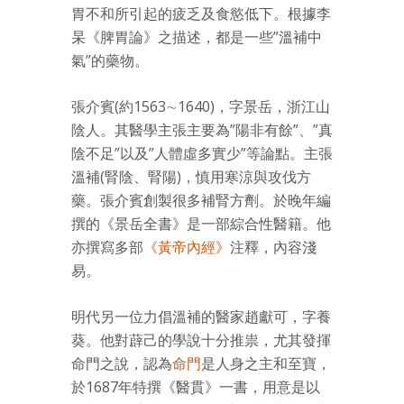
胃不和所引起的疲乏及食慾低下。根據李
杲《脾胃論》之描述，都是一些”溫補中
氣”的藥物。
張介賓(約1563∼1640)，字景岳，浙江山
陰人。其醫學主張主要為”陽非有餘”、”真
陰不足”以及”人體虛多實少”等論點。主張
溫補(腎陰、腎陽)，慎用寒涼與攻伐方
藥。張介賓創製很多補腎方劑。於晚年編
撰的《景岳全書》是一部綜合性醫籍。他
亦撰寫多部
《黃帝內經》
注釋，內容淺
易。
明代另一位力倡溫補的醫家趙獻可，字養
葵。他對薜己的學說十分推祟，尤其發揮
命門之說，認為
命門
是人身之主和至寶，
於1687年特撰《醫貫》一書，用意是以