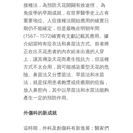
接種法，為預防天花開闢有效途徑， 為
免疫學的早期成就，在世界醫學史上占有
重要地位。人痘接種法開始應用的確實日
期仍不能確定，但是最晚在明朝年間
(1567∼1572)確實有文獻記載其應用。據
介紹當時有痘衣法和鼻苗法方式。前者將
正在出天花患者的內衣給未出過的人穿
上，讓其傳染天花而產生抵抗力，但這種
方式不太合用，因可能感染重型天花的危
險。鼻苗法又分漿苗法、旱苗法和水苗
法，就是採用患者皰漿或痊癒期的痘痂，
放入鼻腔內，其中以旱苗法和水苗法能夠
產生一定的預防作用。
外傷科的新成就
這時期，外科及創傷科有新進展；醫家們