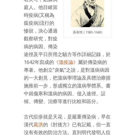
庭人。他目睹當
時疫病(又稱為
瘟疫病)流行的
慘狀，決心通過
吳有性 ( 1580-1660)
觀察研究，對疫
病的病因、傳染
途徑及平日所用之驗方等作詳細記錄，於
1642年寫成的
《溫疫論》
屬於傳染病的
專著。他創立”戾氣”之說，是對溫病病因
的一大創見，把溫病學理論及具體治療措
施推前一步，形成獨立的溫病學體系。書
中就傷寒和溫病的病因、侵入途徑、証
候、傳變、治療等進行比較和區分。
古代痘疹就是天花，是嚴重傳染病，早在
漢代
葛洪
的《肘後方》已有記載，但一直
沒有有效的防治方法。直到明代發明人痘