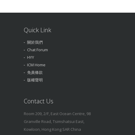
Quick Link
關於我們
Chat Forum
HYY
ICM Home
免責條款
版權聲明
Contact Us
Room 209, 2/F, East Ocean Centre, 98
Granville Road, Tsimshatsui East,
Kowloon, Hong Kong SAR China