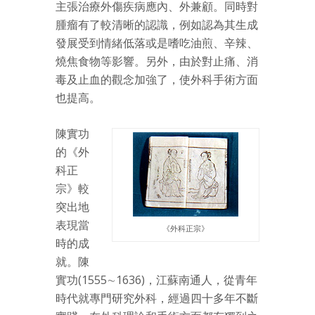
主張治療外傷疾病應內、外兼顧。同時對
腫瘤有了較清晰的認識，例如認為其生成
發展受到情緒低落或是嗜吃油煎、辛辣、
燒焦食物等影響。另外，由於對止痛、消
毒及止血的觀念加強了，使外科手術方面
也提高。
陳實功
的《外
科正
宗》較
突出地
表現當
《外科正宗》
時的成
就。陳
實功(1555∼1636)，江蘇南通人，從青年
時代就專門研究外科，經過四十多年不斷