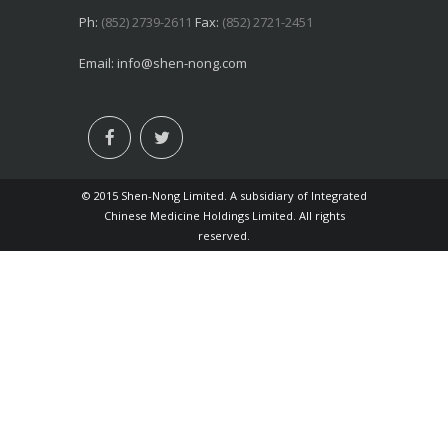
Ph:
(852) 2739-2611
Fax:
(852) 2721-2451
Email:
info@shen-nong.com
© 2015 Shen-Nong Limited. A subsidiary of Integrated
Chinese Medicine Holdings Limited. All rights
reserved.