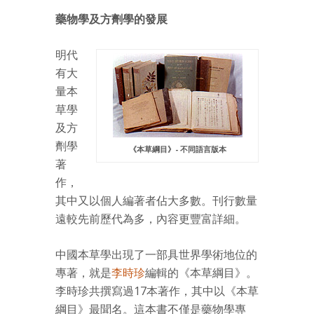
藥物學及方劑學的發展
明代
有大
量本
草學
及方
劑學
《本草綱目》- 不同語言版本
著
作，
其中又以個人編著者佔大多數。刊行數量
遠較先前歷代為多，內容更豐富詳細。
中國本草學出現了一部具世界學術地位的
專著，就是
李時珍
編輯的《本草綱目》。
李時珍共撰寫過17本著作，其中以《本草
綱目》最聞名。這本書不僅是藥物學專