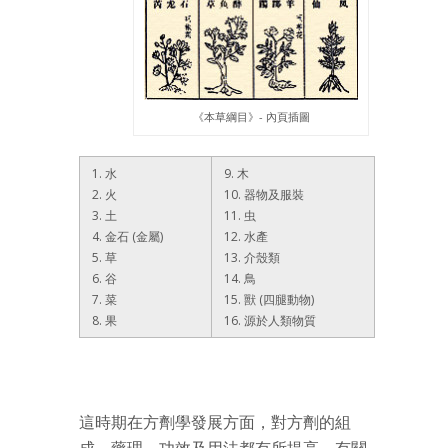
《本草綱目》- 內頁插圖
1. 水
9. 木
2. 火
10. 器物及服裝
3. 土
11. 虫
4. 金石 (金屬)
12. 水產
5. 草
13. 介殼類
6. 谷
14. 鳥
7. 菜
15. 獸 (四腿動物)
8. 果
16. 源於人類物質
這時期在方劑學發展方面，對方劑的組