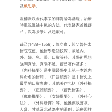
及
戴思恭
。
溫補派以金代李杲的脾胃論為基礎，治療
時重視溫補中氣的方法。代表醫家首推薜
己，次為張景岳及趙獻可。
薜己(1488∼1558)，號立齋，其父曾任太
醫院院使。他醫學造詣較深，兼通內、
外、婦、兒、眼、口齒等科。其學術思想
強調真陰、真陽不足。薜己著作甚多；
《內科摘要》是中國醫學史上第一本以內
科命名的醫籍，《口齒類要》是中醫史上
最早的口齒專書，其他著作包括《外科樞
要》、《正體類要》、《薜氏醫案》、
《癘瘍機要》、《女婦撮要》、《外科心
法》、《外科發揮》等。他推薦以蒼朮、
人參、甘草及北芪為主的湯劑，治療因脾