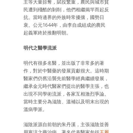
主等大量掠奪，賦役繁重，農民與城市貧
民遭到殘酷的剝削，他們相繼揭竿而起反
抗。當時邊界的外族時常擾攘，國勢日
衰。公元1644年，由李自成組成的農民
起義軍終於推翻明朝。
明代之醫學流派
明代有很多名醫，並出版了非常多的著
作，對於中醫藥的發展貢獻很大。這時期
醫家們仍舊沿襲先前醫學經典繼續發展，
繼承金元時代醫家們提出的醫學主張，也
出現不同學術流派，各家互相激烈爭論。
當時主要分為滋陰、溫補以及明末出現的
溫病學派。
滋陰派源自前朝的朱丹溪，主張滋陰並善
用寒涼之藥治病。著名代表醫家包括
王履