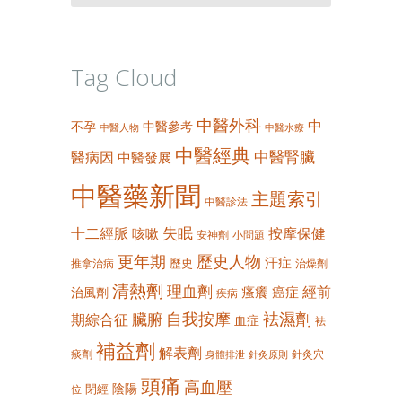
Tag Cloud
中醫外科
中
不孕
中醫參考
中醫人物
中醫水療
中醫經典
中醫腎臟
醫病因
中醫發展
中醫藥新聞
主題索引
中醫診法
失眠
十二經脈
按摩保健
咳嗽
安神劑
小問題
更年期
歷史人物
汗症
歷史
推拿治病
治燥劑
清熱劑
理血劑
經前
瘙癢
癌症
治風劑
疾病
自我按摩
袪濕劑
臟腑
期綜合征
血症
袪
補益劑
解表劑
痰劑
針灸穴
身體排泄
針灸原則
頭痛
高血壓
陰陽
閉經
位