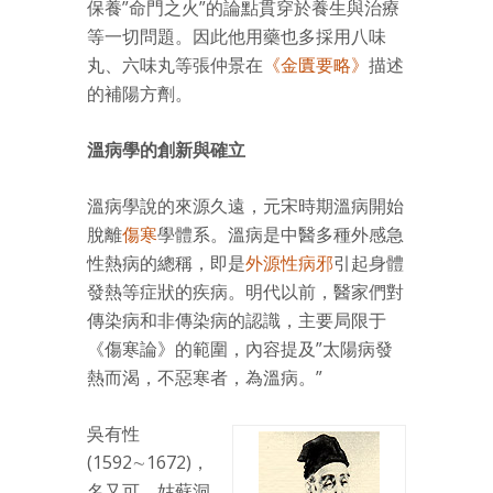
保養”命門之火”的論點貫穿於養生與治療
等一切問題。因此他用藥也多採用八味
丸、六味丸等張仲景在
《金匱要略》
描述
的補陽方劑。
溫病學的創新與確立
溫病學說的來源久遠，元宋時期溫病開始
脫離
傷寒
學體系。溫病是中醫多種外感急
性熱病的總稱，即是
外源性病邪
引起身體
發熱等症狀的疾病。明代以前，醫家們對
傳染病和非傳染病的認識，主要局限于
《傷寒論》的範圍，內容提及”太陽病發
熱而渴，不惡寒者，為溫病。”
吳有性
(1592∼1672)，
名又可，姑蘇洞