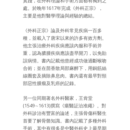
實踐，在外科理論和手術方面都有獨到之
處。於晚年1617年完成《外科正宗》，
主要是他對醫學理論與經驗的總結。
《外科正宗》論及外科常見疾病一百多
種，並載入了唐宋以來的許多有效方劑。
他主張治療外科疾病應該內服和手術并
重，認為膿腫疾病應該盡早開刀，以免貽
誤病情。書內記載他曾經成功做過斷喉吻
合術；並在茴香散局部麻醉下，用銅筋絲
線圈套及摘除鼻息肉。書內還有最早對頸
部惡性腫瘤及乳癌的記錄。
另一位同期著名外科醫家，王肯堂
(1549∼1613)撰寫《瘍醫証治准繩》。對
外科診治有豐富的論述，主張骨傷科醫生
首要了解骨骼知識。書內記載了多種外科
手術，其中有很多是中醫外科史上最早期