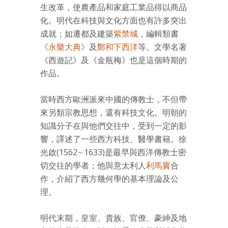
生改革，使農產品和家庭工業品得以商品
化。明代在科技與文化方面也有許多突出
成就；如遷都及建築
紫禁城
，編輯類書
《永樂大典》
及
鄭和下西洋
等。文學名著
《西遊記》及《金瓶梅》也是這個時期的
作品。
當時西方歐洲派來中國的傳教士，不但帶
來另類宗教思想，還有科技文化。明朝的
知識分子在與他們交往中，受到一定的影
響，譯述了一些西方科技、醫學書籍。徐
光啟(1562∼1633)是最早與西洋傳教士密
切交往的學者；他與意太利人
利馬竇
合
作，介紹了西方幾何學的基本理論及公
理。
明代末期，皇室、貴族、官僚、豪紳及地