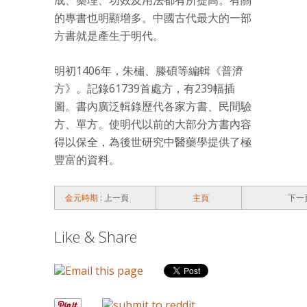
成、藥理、功效及用法都有所提高。有關
的專書也明顯增多。中國古代最大的一部
方書就是產生于明代。
明初1406年，朱橚、滕碩等編輯《普濟
方》。記錄61739首處方，有239幅插
圖。書內廣泛輯錄歷代各家方書、民間驗
方、單方。使明代以前的大部分方書內容
得以保全，為後世研究中醫藥學提供了極
豐富的資料。
金元時期
: 上一頁
主頁
下一
Like & Share