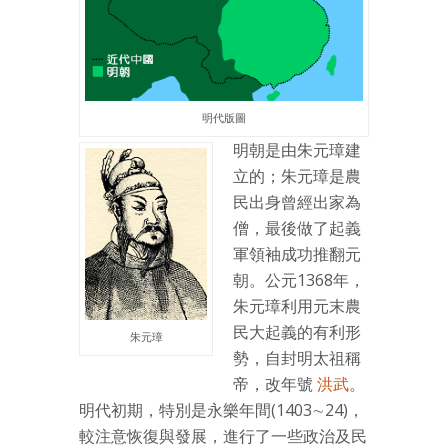
明代版圖
明朝是由朱元璋建
立的；朱元璋是農
民出身曾經出家為
僧，最後做了起義
軍領袖成功推翻元
朝。公元1368年，
朱元璋利用元末農
民大起義的有利形
朱元璋
勢，自封明太祖稱
帝，改年號
洪武
。
明代初期，特別是永樂年間(1403∼24)，
較注意恢復與發展，進行了一些政治及民