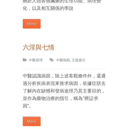
關於人體各個臟腑的生理功能、病理變
化，以及相互關係的學說
More
六淫與七情
中醫原理
中醫病因
,
主題索引
中醫認識病因，除上述客觀條件外，還通
過分析疾病表現來推求病因，依據症狀去
了解內在缺憾和發病途徑乃其主要目的，
並作為藥物治療的指引，稱為"辨証求
因"。
More