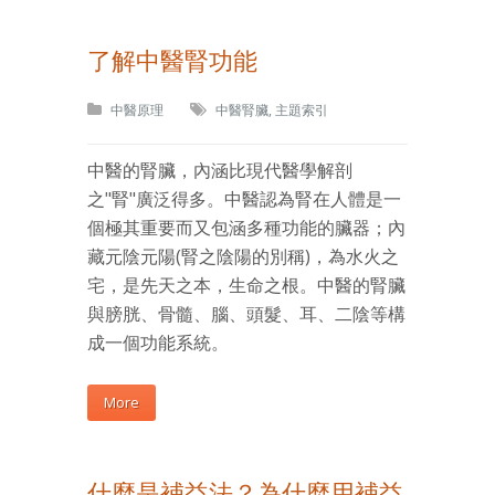
了解中醫腎功能
中醫原理
中醫腎臟
,
主題索引
中醫的腎臟，內涵比現代醫學解剖
之"腎"廣泛得多。中醫認為腎在人體是一
個極其重要而又包涵多種功能的臟器；內
藏元陰元陽(腎之陰陽的別稱)，為水火之
宅，是先天之本，生命之根。中醫的腎臟
與膀胱、骨髓、腦、頭髮、耳、二陰等構
成一個功能系統。
More
什麼是補益法？為什麼用補益