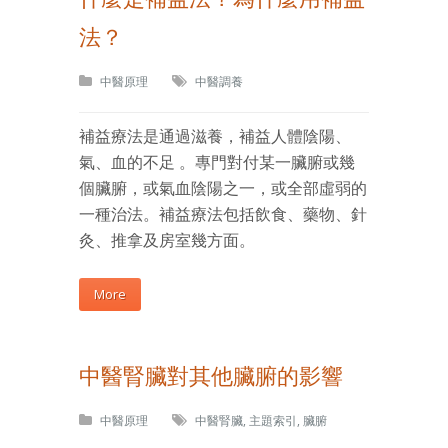
法？
中醫原理
中醫調養
補益療法是通過滋養，補益人體陰陽、
氣、血的不足 。專門對付某一臟腑或幾
個臟腑，或氣血陰陽之一，或全部虛弱的
一種治法。補益療法包括飲食、藥物、針
灸、推拿及房室幾方面。
More
中醫腎臟對其他臟腑的影響
中醫原理
中醫腎臟
,
主題索引
,
臟腑