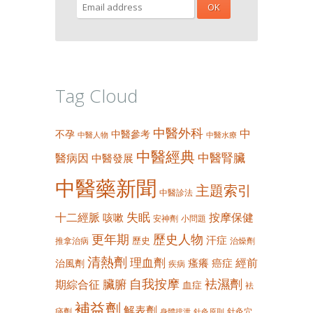
Tag Cloud
中醫外科
中
不孕
中醫參考
中醫人物
中醫水療
中醫經典
中醫腎臟
醫病因
中醫發展
中醫藥新聞
主題索引
中醫診法
失眠
十二經脈
按摩保健
咳嗽
安神劑
小問題
更年期
歷史人物
汗症
歷史
推拿治病
治燥劑
清熱劑
理血劑
經前
瘙癢
癌症
治風劑
疾病
自我按摩
袪濕劑
臟腑
期綜合征
血症
袪
補益劑
解表劑
痰劑
針灸穴
身體排泄
針灸原則