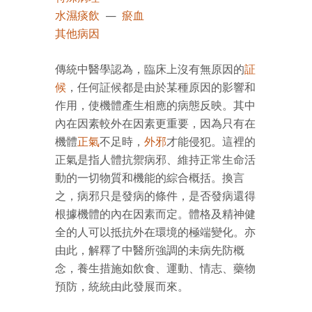
水濕痰飲
—
瘀血
其他病因
傳統中醫學認為，臨床上沒有無原因的
証
候
，任何証候都是由於某種原因的影響和
作用，使機體產生相應的病態反映。其中
內在因素較外在因素更重要，因為只有在
機體
正氣
不足時，
外邪
才能侵犯。這裡的
正氣是指人體抗禦病邪、維持正常生命活
動的一切物質和機能的綜合概括。換言
之，病邪只是發病的條件，是否發病還得
根據機體的內在因素而定。體格及精神健
全的人可以抵抗外在環境的極端變化。亦
由此，解釋了中醫所強調的未病先防概
念，養生措施如飲食、運動、情志、藥物
預防，統統由此發展而來。