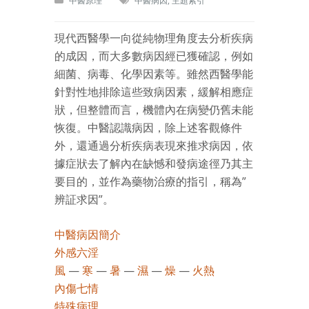
中醫原理
中醫病因
,
主題索引
現代西醫學一向從純物理角度去分析疾病
的成因，而大多數病因經已獲確認，例如
細菌、病毒、化學因素等。雖然西醫學能
針對性地排除這些致病因素，緩解相應症
狀，但整體而言，機體內在病變仍舊未能
恢復。中醫認識病因，除上述客觀條件
外，還通過分析疾病表現來推求病因，依
據症狀去了解內在缺憾和發病途徑乃其主
要目的，並作為藥物治療的指引，稱為”
辨証求因”。
中醫病因簡介
外感六淫
風
—
寒
—
暑
—
濕
—
燥
—
火熱
內傷七情
特殊病理