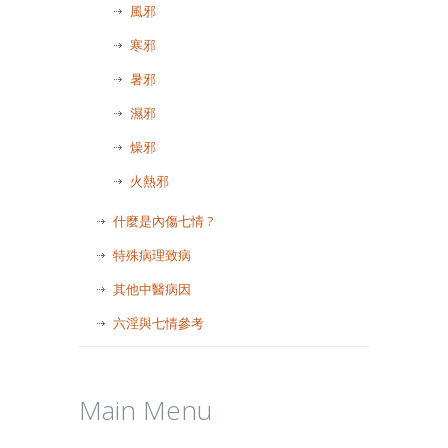
風邪
寒邪
暑邪
濕邪
燥邪
火熱邪
什麼是內傷七情 ?
特殊病理致病
其他中醫病因
六淫與七情參考
Main Menu