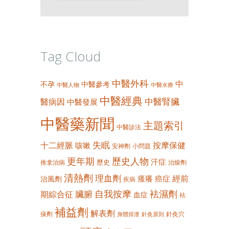
Tag Cloud
中醫外科
中
不孕
中醫參考
中醫人物
中醫水療
中醫經典
中醫腎臟
醫病因
中醫發展
中醫藥新聞
主題索引
中醫診法
失眠
十二經脈
按摩保健
咳嗽
安神劑
小問題
更年期
歷史人物
汗症
歷史
推拿治病
治燥劑
清熱劑
理血劑
經前
瘙癢
癌症
治風劑
疾病
自我按摩
袪濕劑
臟腑
期綜合征
血症
袪
補益劑
解表劑
痰劑
針灸穴
身體排泄
針灸原則