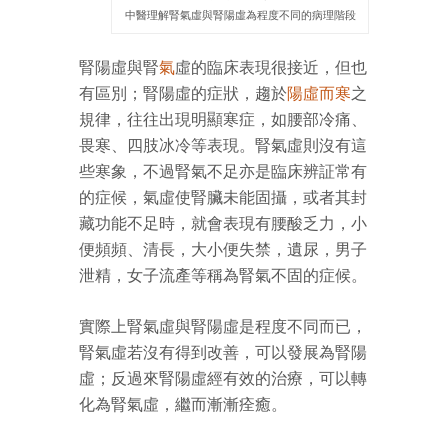
中醫理解腎氣虛與腎陽虛為程度不同的病理階段
腎陽虛與腎
氣
虛的臨床表現很接近，但也
有區別；腎陽虛的症狀，趨於
陽虛而寒
之
規律，往往出現明顯寒症，如腰部冷痛、
畏寒、四肢冰冷等表現。腎氣虛則沒有這
些寒象，不過腎氣不足亦是臨床辨証常有
的症候，氣虛使腎臟未能固攝，或者其封
藏功能不足時，就會表現有腰酸乏力，小
便頻頻、清長，大小便失禁，遺尿，男子
泄精，女子流產等稱為腎氣不固的症候。
實際上腎氣虛與腎陽虛是程度不同而已，
腎氣虛若沒有得到改善，可以發展為腎陽
虛；反過來腎陽虛經有效的治療，可以轉
化為腎氣虛，繼而漸漸痊癒。