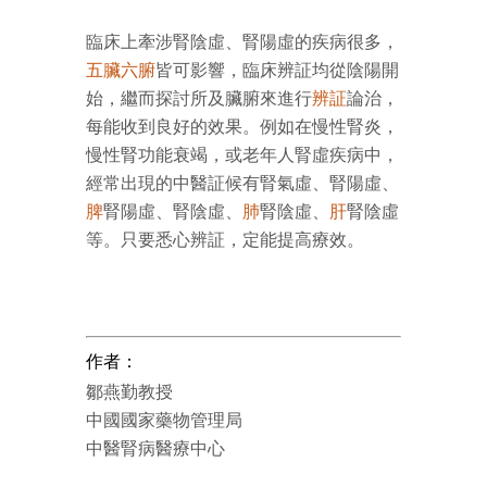
臨床上牽涉腎陰虛、腎陽虛的疾病很多，
五臟
六腑
皆可影響，臨床辨証均從陰陽開
始，繼而探討所及臟腑來進行
辨証
論治，
每能收到良好的效果。例如在慢性腎炎，
慢性腎功能衰竭，或老年人腎虛疾病中，
經常出現的中醫証候有腎氣虛、腎陽虛、
脾
腎陽虛、腎陰虛、
肺
腎陰虛、
肝
腎陰虛
等。只要悉心辨証，定能提高療效。
作者：
鄒燕勤教授
中國國家藥物管理局
中醫腎病醫療中心