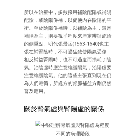
所以在治療中，多數採用補陰配陽或補陽
配陰，或陰陽併補，以促使內在陰陽的平
衡。至於陰陽併補時，以補陰為主，還是
補陽為主，則要視乎程度來厘定辨証施治
的側重點。明代張景岳(1563-1640)也主
張在補腎陰時，不可過猛致使陽氣受傷；
相反補益腎陽時，也不可過度而損耗了陰
氣。治陰虛時應注意維護陽氣，治陽虛要
注意維護陰氣。他的這些主張直到現在仍
為人們遵循，所處方的腎臟
補益方
劑仍然
普及應用。
關於腎氣虛與腎陽虛的關係