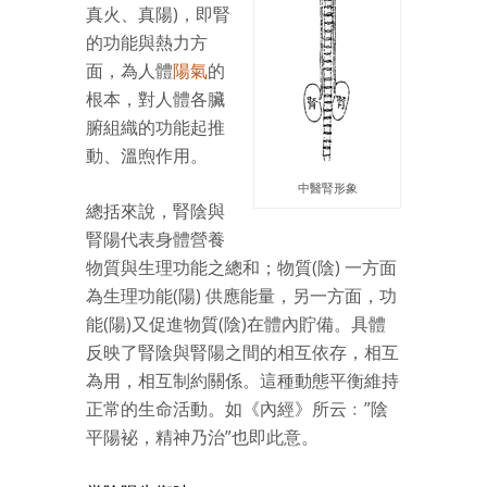
真火、真陽)，即腎
的功能與熱力方
面，為人體
陽氣
的
根本，對人體各臟
腑組織的功能起推
動、溫煦作用。
中醫腎形象
總括來說，腎陰與
腎陽代表身體營養
物質與生理功能之總和；物質(陰) 一方面
為生理功能(陽) 供應能量，另一方面，功
能(陽)又促進物質(陰)在體內貯備。具體
反映了腎陰與腎陽之間的相互依存，相互
為用，相互制約關係。這種動態平衡維持
正常的生命活動。如《內經》所云﹕”陰
平陽袐，精神乃治”也即此意。