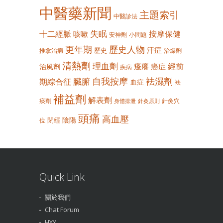
中醫藥新聞
主題索引
中醫診法
失眠
十二經脈
按摩保健
咳嗽
安神劑
小問題
更年期
歷史人物
汗症
歷史
推拿治病
治燥劑
清熱劑
理血劑
經前
瘙癢
癌症
治風劑
疾病
自我按摩
袪濕劑
臟腑
期綜合征
血症
袪
補益劑
解表劑
痰劑
針灸穴
身體排泄
針灸原則
頭痛
高血壓
陰陽
閉經
位
Quick Link
關於我們
Chat Forum
HYY