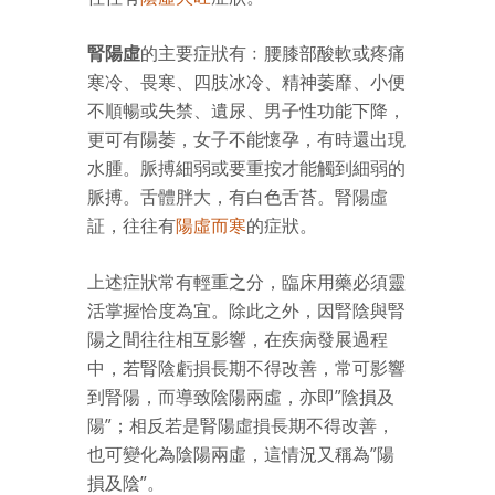
腎陽虛
的主要症狀有﹕腰膝部酸軟或疼痛
寒冷、畏寒、四肢冰冷、精神萎靡、小便
不順暢或失禁、遺尿、男子性功能下降，
更可有陽萎，女子不能懷孕，有時還出現
水腫。脈搏細弱或要重按才能觸到細弱的
脈搏。舌體胖大，有白色舌苔。腎陽虛
証，往往有
陽虛而寒
的症狀。
上述症狀常有輕重之分，臨床用藥必須靈
活掌握恰度為宜。除此之外，因腎陰與腎
陽之間往往相互影響，在疾病發展過程
中，若腎陰虧損長期不得改善，常可影響
到腎陽，而導致陰陽兩虛，亦即”陰損及
陽”；相反若是腎陽虛損長期不得改善，
也可變化為陰陽兩虛，這情況又稱為”陽
損及陰”。