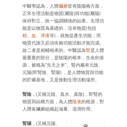
中醫學認為，人體
臟腑
皆有陰陽兩方面，
正常生理活動是物質(屬陰)與功能(屬陽)
保持對立、統一協調關係的結果。生理功
能是以物質為基礎的，沒有物質(包括
精
、
血
、
津液
等)，就無從產生功能；而
物質代謝又必須依賴
功能活動才能完成。
故二者是相輔相承的。中醫認為
腎
是人體
最重要的部分，是陰陽的根本，生命的泉
源，被稱為”先天之本”。腎內藏有元陰、
元陽(即腎陰、腎陽) ，是人體物質與功能
的貯藏基地，又是推動生理活動場所。
腎陰
，(又稱元陰、真水、真陰)，即腎的
物質與結構方面，為人體
陰液
的根源，對
人體各臟腑組織起滋養、濡潤作用。
腎陽
，(又稱元陽、