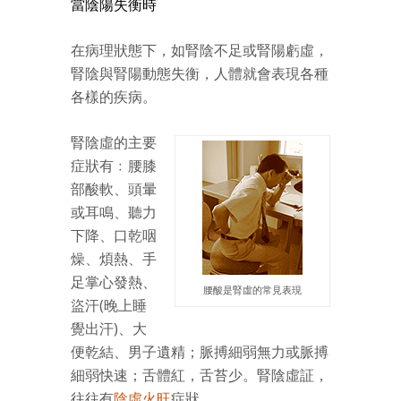
當陰陽失衡時
在病理狀態下，如腎陰不足或腎陽虧虛，
腎陰與腎陽動態失衡，人體就會表現各種
各樣的疾病。
腎陰虛
的主要
症狀有﹕腰膝
部酸軟、頭暈
或耳鳴、聽力
下降、口乾咽
燥、煩熱、手
足掌心發熱、
腰酸是腎虛的常見表現
盜汗(晚上睡
覺出汗)、大
便乾結、男子遺精；脈搏細弱無力或脈搏
細弱快速；舌體紅，舌苔少。腎陰虛証，
往往有
陰虛火旺
症狀。