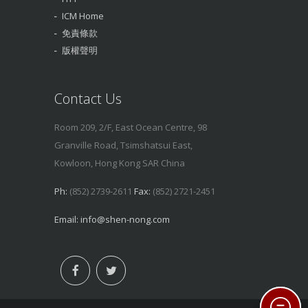
ICM Home
免責條款
版權聲明
Contact Us
Room 209, 2/F, East Ocean Centre, 98
Granville Road, Tsimshatsui East,
Kowloon, Hong Kong SAR China
Ph:
(852) 2739-2611
Fax:
(852) 2721-2451
Email:
info@shen-nong.com