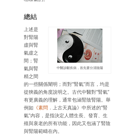
總結
上述是
對腎陽
虛與腎
氣虛之
間；腎
氣與腎
中醫診斷疾病，首先要分清陰陽
精之間
的一些關係闡明；而對”腎氣”而言，均是
從狹義的角度說明之。古代中醫對”腎氣”
有更廣義的理解，通常包涵腎陰腎陽。舉
例如
《
素問
．上古天真論》中所述的”腎
氣”內容，是指決定人體生長、發育、生
殖與衰老的所有功能，因此又包涵了腎陰
與腎陽範疇在內。