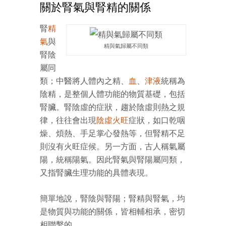
關於腎氣與腎精的關係
腎
精
氣
與
精與氣歸屬不同類
腎陰
屬同
類；中醫將人體內之精、
血
、
津液
統稱為
陰精，是整個人體功能的物質基礎，包括
腎臟。腎陰虛的症狀，趨於陰虛則熱之規
律，往往會出現
陰虛火旺
症狀，如口乾咽
燥、煩熱、手足掌心發熱等，但腎精不足
則沒有火旺症候。另一方面，古人稱氣屬
陽，統稱陽氣。因此腎氣與腎陽屬同類，
又指腎臟生理功能的具體表現。
簡單地說，腎陰與腎陽；腎精與腎氣，均
是物質與功能的關係，皆相輔相承，密切
相聯繫的。