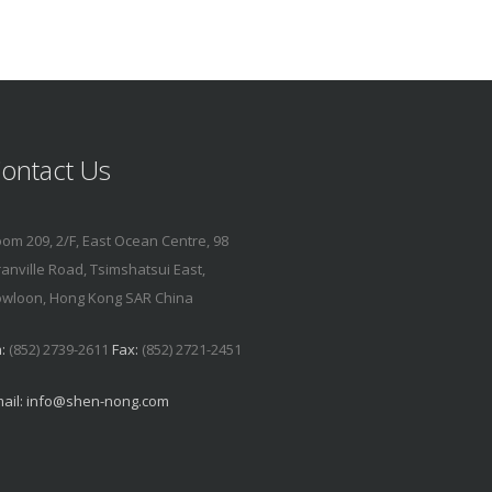
ontact Us
om 209, 2/F, East Ocean Centre, 98
anville Road, Tsimshatsui East,
wloon, Hong Kong SAR China
:
(852) 2739-2611
Fax:
(852) 2721-2451
ail:
info@shen-nong.com