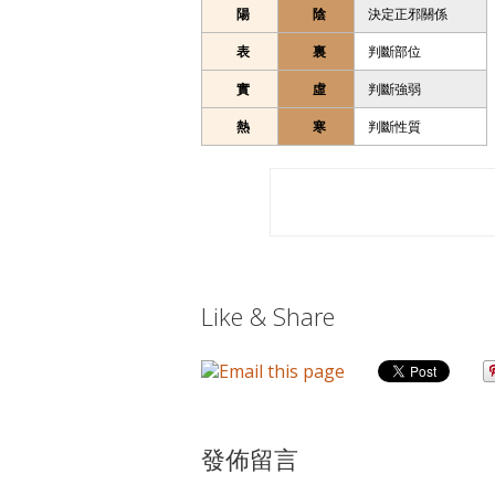
陽
陰
決定正邪關係
表
裏
判斷部位
實
虛
判斷強弱
熱
寒
判斷性質
Like & Share
發佈留言