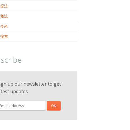
醫療法
活雜誌
往今來
藥搜索
scribe
ign up our newsletter to get
atest updates