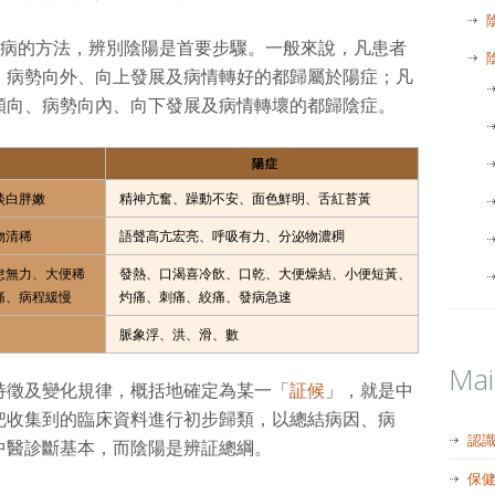
疾病的方法，辨別陰陽是首要步驟。一般來說，凡患者
、病勢向外、向上發展及病情轉好的都歸屬於陽症；凡
傾向、病勢向內、向下發展及病情轉壞的都歸陰症。
陽症
淡白胖嫩
精神亢奮、躁動不安、面色鮮明、舌紅苔黃
物清稀
語聲高亢宏亮、呼吸有力、分泌物濃稠
怠無力、大便稀
發熱、口渴喜冷飲、口乾、大便燥結、小便短黃、
痛、病程緩慢
灼痛、刺痛、絞痛、發病急速
脈象浮、洪、滑、數
Ma
特徵及變化規律，概括地確定為某一「
証候
」，就是中
把收集到的臨床資料進行初步歸類，以總結病因、病
認
中醫診斷基本，而陰陽是辨証總綱。
保