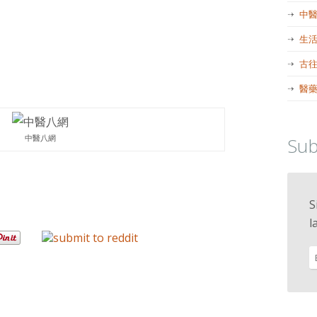
中
生
古
醫
中醫八網
Sub
S
l