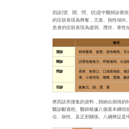
四診(望、聞、問、切)是中醫師診察
的症狀表現為興奮，亢進、熱性傾向
患者的症狀表現為虛弱、潛伏、寒性
陰症
望診
精神萎靡、疲憊、面色晦暗、舌
聞診
語聲低微無力、呼吸微弱、分泌
問診
畏寒、無胃口、口渴喜熱飲、倦
薄、小便清長、嗜睡、隱痛、酸
切診
脈象沉、細、澀、遲
將四診所搜集的資料，歸納出病情的
醫診斷過程。醫師根據八個基本綱領
位、病性、及正邪關係。八綱辨証是