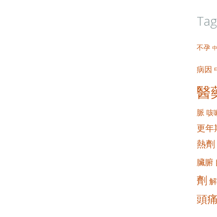
。
Tag
不孕
病因
醫
脈
咳
更年
熱劑
臟腑
劑
解
頭