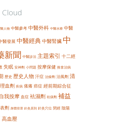
 Cloud
中醫外科
中醫
中醫參考
中醫人物
中醫水療
中
中醫經典
中醫腎臟
中醫發展
藥新聞
主題索引
十二經
中醫診法
失眠
按摩保健
嗽
安神劑
小問題
推拿治病
清
期
歷史人物
汗症
治風劑
歷史
治燥劑
理血劑
經前期綜合征
瘙癢
癌症
疾病
補益
自我按摩
袪濕劑
血症
袪痰劑
表劑
陰陽
閉經
針灸穴位
身體排泄
針灸原則
痛
高血壓