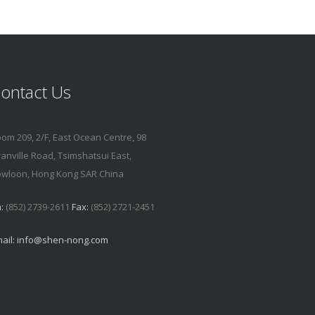
ontact Us
om 209, 2/F, East Ocean Centre, 98
anville Road, Tsimshatsui East,
wloon, Hong Kong SAR China
:
(852) 2739-2611
Fax:
(852) 2721-2451
ail:
info@shen-nong.com