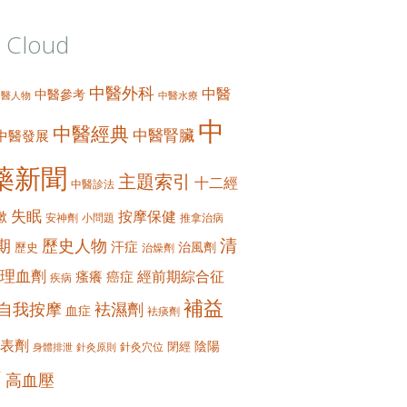
 Cloud
中醫外科
中醫
中醫參考
中醫人物
中醫水療
中
中醫經典
中醫腎臟
中醫發展
藥新聞
主題索引
十二經
中醫診法
失眠
按摩保健
嗽
安神劑
小問題
推拿治病
清
期
歷史人物
汗症
治風劑
歷史
治燥劑
理血劑
經前期綜合征
瘙癢
癌症
疾病
補益
自我按摩
袪濕劑
血症
袪痰劑
表劑
陰陽
閉經
針灸穴位
身體排泄
針灸原則
痛
高血壓