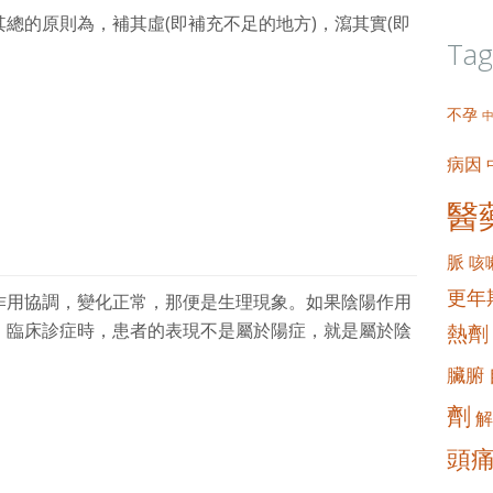
總的原則為，補其虛(即補充不足的地方)，瀉其實(即
Tag
不孕
病因
醫
脈
咳
更年
作用協調，變化正常，那便是生理現象。如果陰陽作用
。臨床診症時，患者的表現不是屬於陽症，就是屬於陰
熱劑
臟腑
劑
解
頭