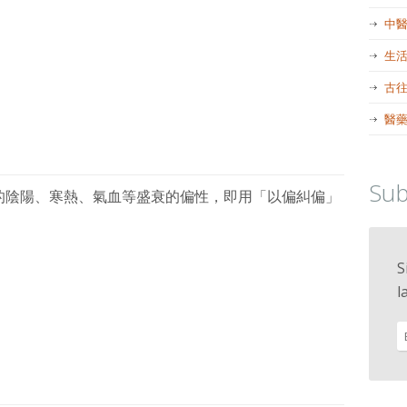
中
生
古
醫
Sub
的陰陽、寒熱、氣血等盛衰的偏性，即用「以偏糾偏」
S
l