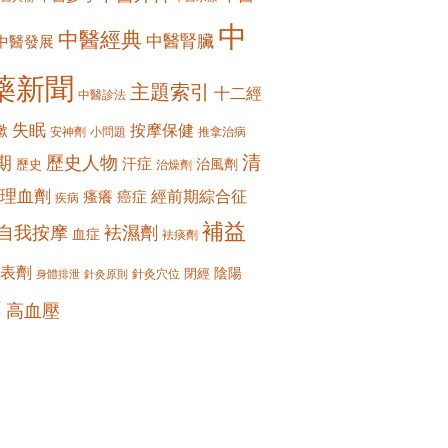
中
中醫經典
中醫腎臟
中醫發展
藥新聞
主題索引
十二經
中醫診法
失眠
按摩保健
嗽
安神劑
小問題
推拿治病
清
期
歷史人物
汗症
治風劑
歷史
治燥劑
理血劑
經前期綜合征
瘙癢
癌症
疾病
補益
自我按摩
袪濕劑
血症
袪痰劑
表劑
陰陽
閉經
針灸穴位
身體排泄
針灸原則
痛
高血壓