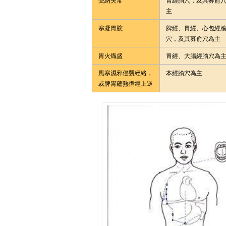
受納失常
胃經腧穴，及其募俞
主
寒凝胃脘
脾經、胃經、心包經
穴，及其募俞穴為主
胃火熾盛
胃經、大腸經腧穴為
風寒濕邪侵襲經絡，
本經腧穴為主
或脾胃蘊熱循經上逆