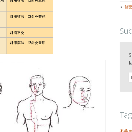
穴為
針用補法，或針灸兼施
醫
腧
針用補法，或針灸兼施
Sub
主
針瀉不灸
針用瀉法，或針灸並用
S
l
Tag
不孕