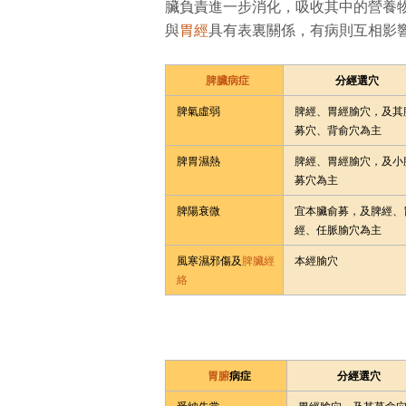
臟負責進一步消化，吸收其中的營養
與
胃經
具有表裏關係，有病則互相影
脾臟病症
分經選穴
脾氣虛弱
脾經、胃經腧穴，及其
募穴、背俞穴為主
脾胃濕熱
脾經、胃經腧穴，及小
募穴為主
脾陽衰微
宜本臟俞募，及脾經、
經、任脈腧穴為主
風寒濕邪傷及
脾臟經
本經腧穴
絡
胃腑
病症
分經選穴