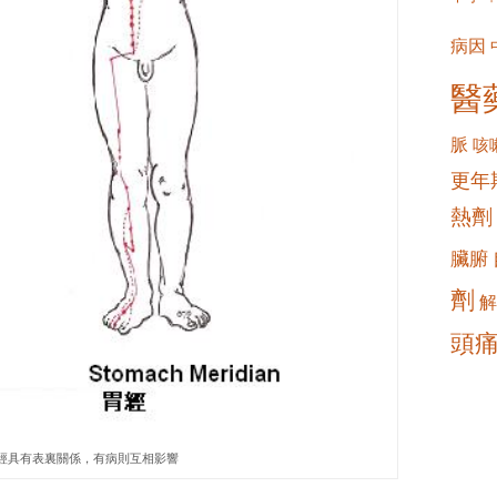
病因
醫
脈
咳
更年
熱劑
臟腑
劑
解
頭
經具有表裏關係，有病則互相影響