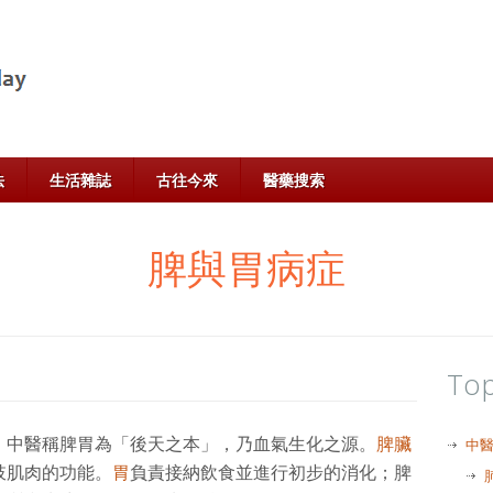
法
生活雜誌
古往今來
醫藥搜索
脾與胃病症
Top
。中醫稱脾胃為「後天之本」，乃血氣生化之源。
脾臟
中
肢肌肉的功能。
胃
負責接納飲食並進行初步的消化；脾