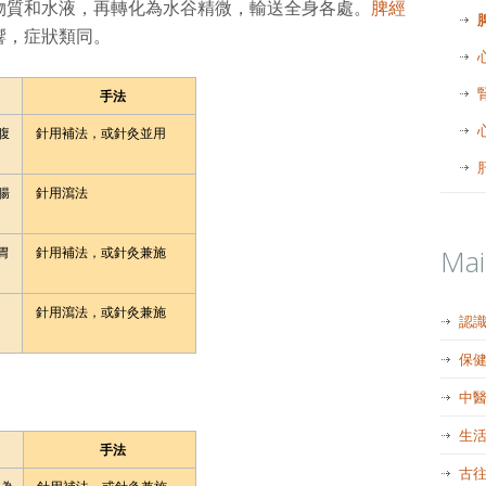
物質和水液，再轉化為水谷精微，輸送全身各處。
脾經
響，症狀類同。
手法
腹
針用補法，或針灸並用
腸
針用瀉法
Ma
胃
針用補法，或針灸兼施
針用瀉法，或針灸兼施
認
保
中
生
手法
古