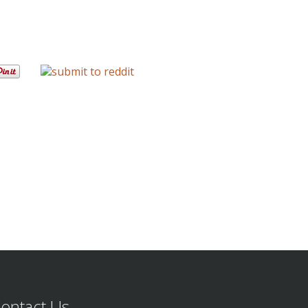
。
ontact Us