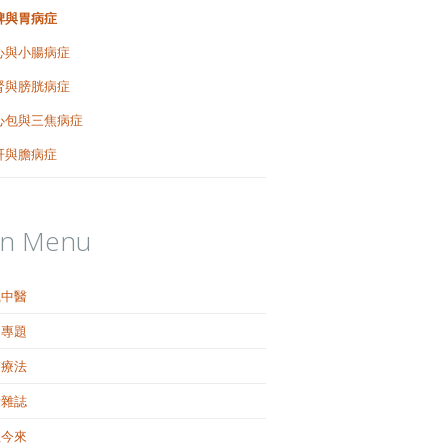
脾與胃病症
心與小腸病症
腎與膀胱病症
心包與三焦病症
肝與膽病症
in Menu
識中醫
健專題
醫療法
活雜誌
往今來