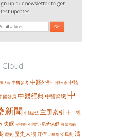
ign up our newsletter to get
atest updates
 Cloud
中醫外科
中醫
中醫參考
中醫人物
中醫水療
中
中醫經典
中醫腎臟
中醫發展
藥新聞
主題索引
十二經
中醫診法
失眠
按摩保健
嗽
安神劑
小問題
推拿治病
清
期
歷史人物
汗症
治風劑
歷史
治燥劑