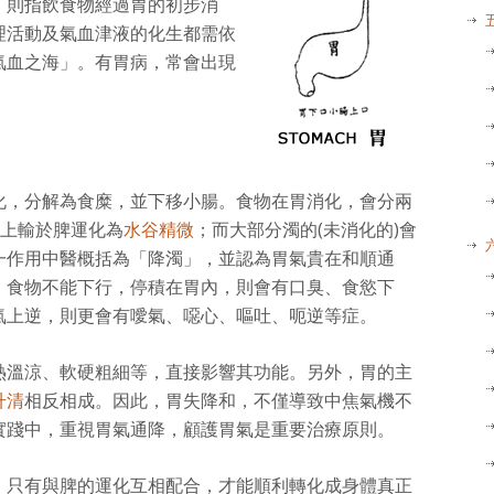
」則指飲食物經過胃的初步消
理活動及氣血津液的化生都需依
氣血之海」。有胃病，常會出現
化，分解為食糜，並下移小腸。食物在胃消化，會分兩
，上輸於脾運化為
水谷精微
；而大部分濁的(未消化的)會
一作用中醫概括為「降濁」，並認為胃氣貴在和順通
，食物不能下行，停積在胃內，則會有口臭、食慾下
氣上逆，則更會有噯氣、噁心、嘔吐、呃逆等症。
熱溫涼、軟硬粗細等，直接影響其功能。另外，胃的主
升清
相反相成。因此，胃失降和，不僅導致中焦氣機不
實踐中，重視胃氣通降，顧護胃氣是重要治療原則。
，只有與脾的運化互相配合，才能順利轉化成身體真正