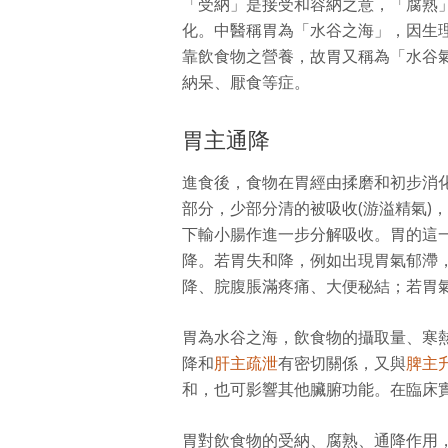
「受納」是接受和容納之意，「腐熟
化。中醫稱胃為「水谷之海」，因生
靠飲食物之營養，故胃又稱為「水谷
納呆、厭食等症。
胃主通降
進食後，食物在胃經由揉磨和初步消
部分，少部分清的被吸收(游溢精氣)
下輸小腸作進一步分解吸收。胃的這
降。若胃失和降，例如出現胃氣郁滯
降、脘腹脹滿疼痛、大便秘結；若胃
胃為水谷之海，飲食物的攝取量、寒
降和
肝主疏泄
有密切關係，又與
脾主
和，也可影響其他臟腑功能。在臨床
胃對飲食物的受納、腐熟、通降作用