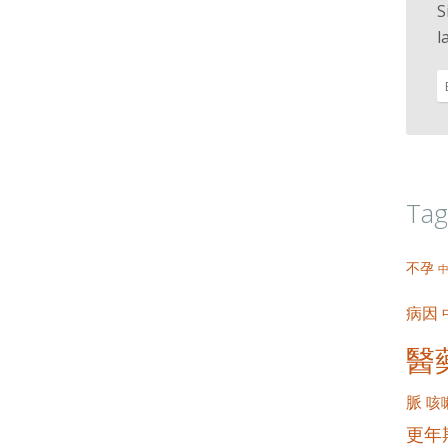
。
S
l
Tag
不孕
病因
醫
脈
咳
更年