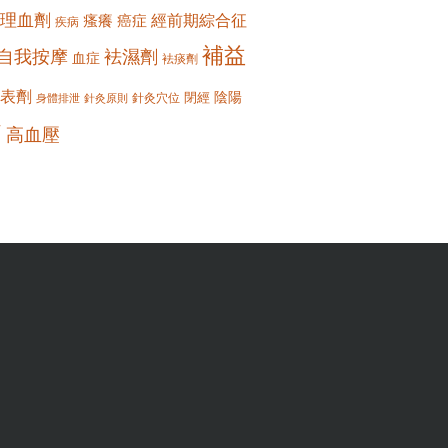
理血劑
經前期綜合征
瘙癢
癌症
疾病
補益
自我按摩
袪濕劑
血症
袪痰劑
表劑
陰陽
閉經
針灸穴位
身體排泄
針灸原則
痛
高血壓