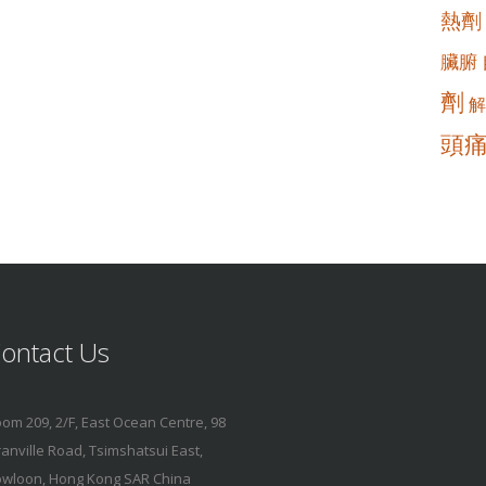
熱劑
臟腑
劑
解
頭
ontact Us
om 209, 2/F, East Ocean Centre, 98
anville Road, Tsimshatsui East,
wloon, Hong Kong SAR China