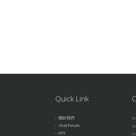
Quick Link
C
關於我們
Ro
Chat Forum
Gr
HYY
Ko