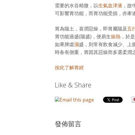
需要的水谷精微，以
生氣血津液
，故
可影響胃功能，而胃功能受損，亦牽
胃為陽土，喜潤惡燥，即胃屬陽及
五
胃功能過盛(陽盛)，便易生
燥熱
，於是
如果脾虛
濕
盛，則常有飲食減少、上
時各有側重，胃因其惡燥而多選柔潤
按此了解胃經
Like & Share
發佈留言