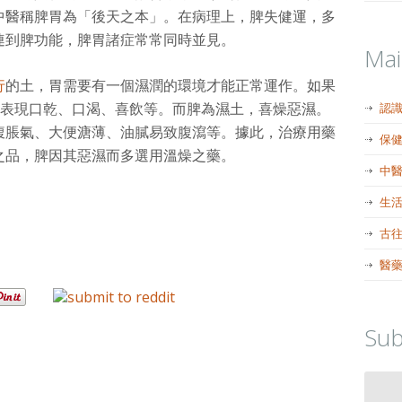
中醫稱脾胃為「後天之本」。在病理上，脾失健運，多
連到脾功能，脾胃諸症常常同時並見。
Ma
行
的土，胃需要有一個濕潤的環境才能正常運作。如果
表現口乾、口渴、喜飲等。而脾為濕土，喜燥惡濕。
認
腹脹氣、大便溏薄、油膩易致腹瀉等。據此，治療用藥
保
之品，脾因其惡濕而多選用溫燥之藥。
中
生
古
醫
Sub