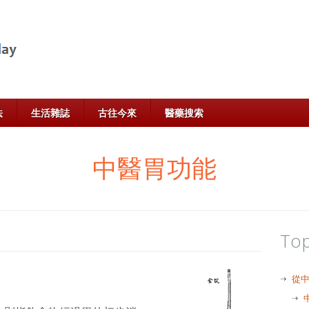
法
生活雜誌
古往今來
醫藥搜索
中醫胃功能
Top
從