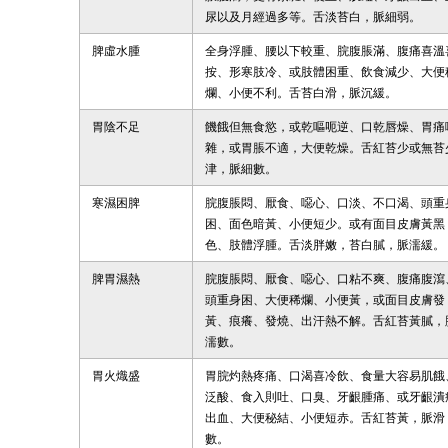
尿以及月經過多等。舌淡苔白，脈細弱。
脾虛水腫
全身浮腫、腰以下較重、脘腹脹滿、腹痛喜溫
按、形寒肢冷、或肢體困重、飲食減少、大便
爛、小便不利。舌苔白滑，脈沉緩。
胃陰不足
饑餓但無食慾，或乾嘔呃逆、口乾唇燥、胃痛
雜，或胃脹不適，大便乾燥。舌紅苔少或無苔
津，脈細數。
寒濕困脾
脘腹脹悶、厭食、噁心、口淡、不口渴、頭重
困、面色暗黃、小便短少。或有面目皮膚黃黑
色、肢體浮腫。舌淡胖嫩，苔白膩，脈濡緩。
脾胃濕熱
脘腹脹悶、厭食、噁心、口粘不爽、腹痛腹瀉
頭重身困、大便稀爛、小便黃，或面目皮膚發
黃、痕癢、發燒、出汗熱不解。舌紅苔黃膩，
濡數。
胃火熾盛
胃脘灼熱疼痛、口渴喜冷飲、食量大容易肌餓
泛酸、食入則吐、口臭、牙齦腫痛、或牙齦潰
出血、大便秘結、小便短赤。舌紅苔黃，脈滑
數。