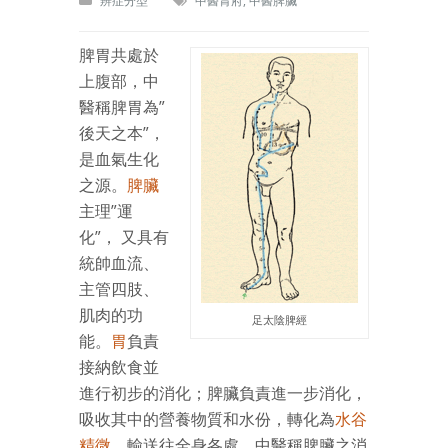
辨症分型
中醫胃府
,
中醫脾臟
脾胃共處於
上腹部，中
醫稱脾胃為”
後天之本”，
是血氣生化
之源。
脾臟
主理”運
化”， 又具有
統帥血流、
主管四肢、
肌肉的功
足太陰脾經
能。
胃
負責
接納飲食並
進行初步的消化；脾臟負責進一步消化，
吸收其中的營養物質和水份，轉化為
水谷
精微
，輸送往全身各處。中醫稱脾臟之消