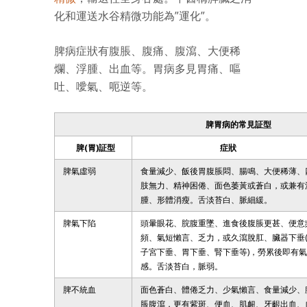
化和運送水谷精微功能為”運化”。
脾病症狀有腹脹、腹痛、腹瀉、大便稀
爛、浮腫、出血等。胃病多見胃痛、嘔
吐、噯氣、呃逆等。
脾胃病的常見証型
脾(胃)証型
症狀
脾氣虛弱
食量減少、飯後胃腹脹悶、腸鳴、大便稀薄、
肢無力、精神困倦、面色萎黃或蒼白，或兼有
腫、形體消瘦。舌淡苔白、脈細緩。
脾氣下陷
頭暈眼花、脘腹重墜、進食後腹脹更甚、便意
頻、氣短懶言、乏力，或久瀉脫肛、臟器下垂
子宮下垂、胃下垂、腎下垂等)，勞累後即有
感。舌淡苔白，脈弱。
脾不統血
面色蒼白、體倦乏力、少氣懶言、食量減少、
脹腹瀉，更有紫斑、便血、肌衄、牙齦出血、