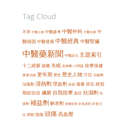
Tag Cloud
中醫外科
中
不孕
中醫參考
中醫人物
中醫水療
中醫經典
中醫腎臟
醫病因
中醫發展
中醫藥新聞
主題索引
中醫診法
失眠
十二經脈
按摩保健
咳嗽
安神劑
小問題
更年期
歷史人物
汗症
歷史
推拿治病
治燥劑
清熱劑
理血劑
經前
瘙癢
癌症
治風劑
疾病
自我按摩
袪濕劑
臟腑
期綜合征
血症
袪
補益劑
解表劑
痰劑
針灸穴
身體排泄
針灸原則
頭痛
高血壓
陰陽
閉經
位