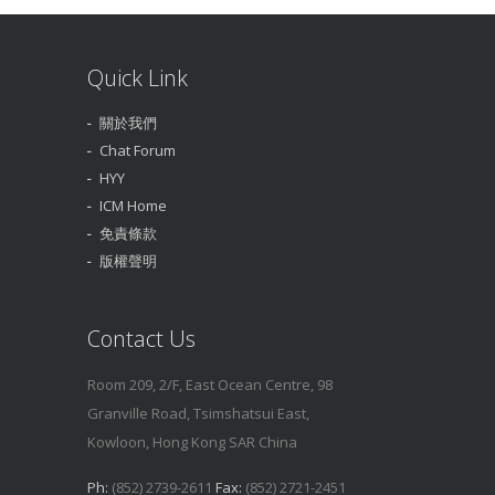
Quick Link
關於我們
Chat Forum
HYY
ICM Home
免責條款
版權聲明
Contact Us
Room 209, 2/F, East Ocean Centre, 98
Granville Road, Tsimshatsui East,
Kowloon, Hong Kong SAR China
Ph:
(852) 2739-2611
Fax:
(852) 2721-2451