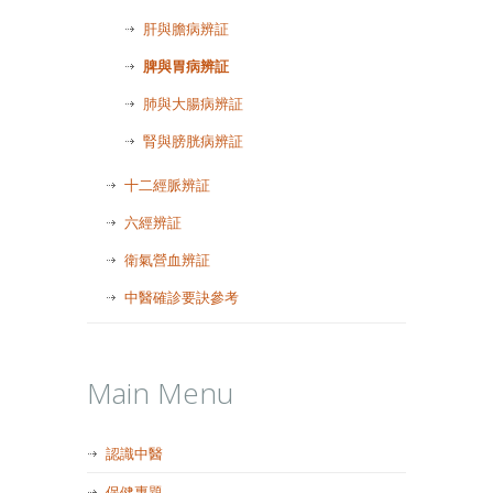
肝與膽病辨証
脾與胃病辨証
肺與大腸病辨証
腎與膀胱病辨証
十二經脈辨証
六經辨証
衛氣營血辨証
中醫確診要訣參考
Main Menu
認識中醫
保健專題