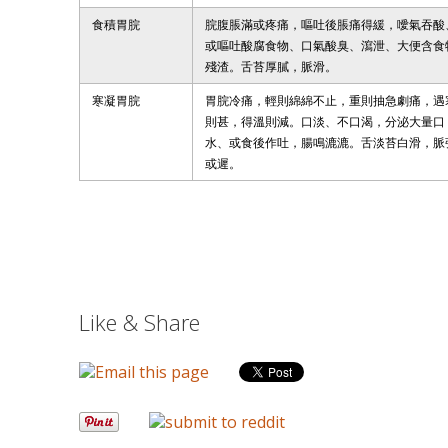
食積胃脘
脘腹脹滿或疼痛，嘔吐後脹痛得緩，噯氣吞酸
或嘔吐酸腐食物、口氣酸臭、瀉泄、大便含食
殘渣。舌苔厚膩，脈滑。
寒凝胃脘
胃脘冷痛，輕則綿綿不止，重則抽急劇痛，遇
則甚，得溫則減。口淡、不口渴，分泌大量口
水、或食後作吐，腸鳴漉漉。舌淡苔白滑，脈
或遲。
Like & Share