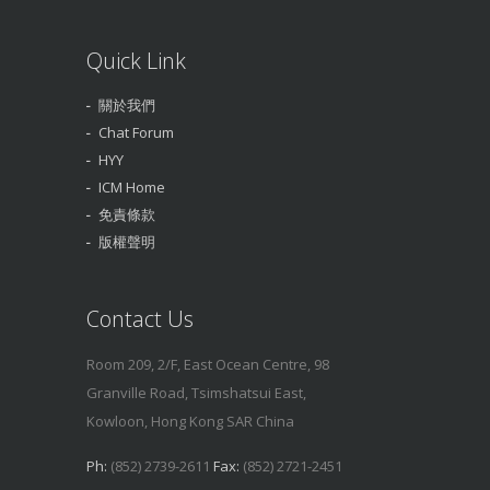
Quick Link
關於我們
Chat Forum
HYY
ICM Home
免責條款
版權聲明
Contact Us
Room 209, 2/F, East Ocean Centre, 98
Granville Road, Tsimshatsui East,
Kowloon, Hong Kong SAR China
Ph:
(852) 2739-2611
Fax:
(852) 2721-2451