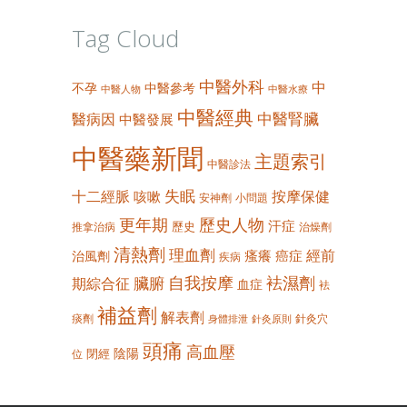
Tag Cloud
中醫外科
中
不孕
中醫參考
中醫人物
中醫水療
中醫經典
中醫腎臟
醫病因
中醫發展
中醫藥新聞
主題索引
中醫診法
失眠
十二經脈
按摩保健
咳嗽
安神劑
小問題
更年期
歷史人物
汗症
歷史
推拿治病
治燥劑
清熱劑
理血劑
經前
瘙癢
癌症
治風劑
疾病
自我按摩
袪濕劑
臟腑
期綜合征
血症
袪
補益劑
解表劑
痰劑
針灸穴
身體排泄
針灸原則
頭痛
高血壓
陰陽
閉經
位