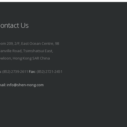
ontact Us
om 209, 2/F, East Ocean Centre, 98
anville Road, Tsimshatsui East,
wloon, Hong Kong SAR China
:
(852) 2739-2611
Fax:
(852) 2721-2451
ail:
info@shen-nong.com