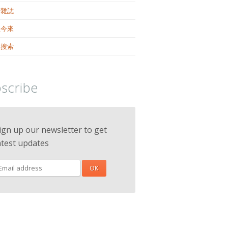
活雜誌
往今來
藥搜索
scribe
ign up our newsletter to get
atest updates