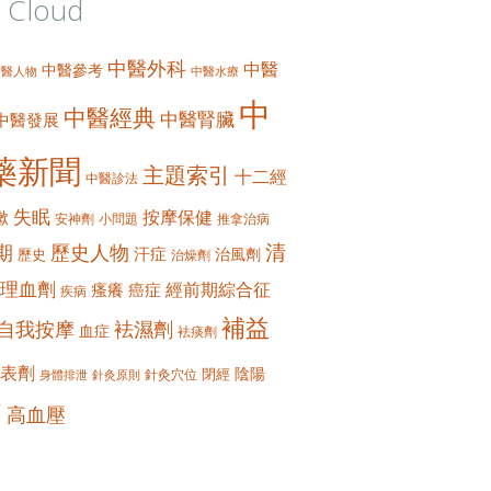
 Cloud
中醫外科
中醫
中醫參考
中醫人物
中醫水療
中
中醫經典
中醫腎臟
中醫發展
藥新聞
主題索引
十二經
中醫診法
失眠
按摩保健
嗽
安神劑
小問題
推拿治病
清
期
歷史人物
汗症
治風劑
歷史
治燥劑
理血劑
經前期綜合征
瘙癢
癌症
疾病
補益
自我按摩
袪濕劑
血症
袪痰劑
表劑
陰陽
閉經
針灸穴位
身體排泄
針灸原則
痛
高血壓