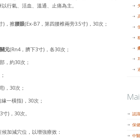
療以行氣、活血、溫通、止痛為主。
寸)，擦
腰眼
(Ex-B7，第四腰椎兩旁3.5寸)，30次；
關元
(Rn4，臍下3寸)，各30次；
部，約30次；
次；
間)，30次；
Ma
前緣一橫指)，30次；
3寸)，30次。
認
保
症候加減穴位，以增強療效：
中