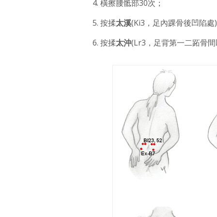
橫擦腰骶部30次；
按揉
太溪
(Ki3，足內踝骨後凹陷處
按揉
太沖
(Lr3，足背第一二跖骨間