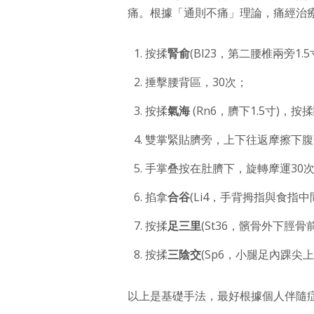
痛。根據「通則不痛」理論，痛經治
按揉
腎俞
(Bl23，第二腰椎兩旁1.5
捶擊腰背區，30次；
按揉
氣海
(Rn6，臍下1.5寸)，按揉
雙掌緊貼臍旁，上下往返摩擦下腹
手掌叠按在肚臍下，旋轉摩運30
掐拿
合谷
(Li4，手背拇指與食指中
按揉
足三里
(St36，髕骨外下脛骨
按揉
三陰交
(Sp6，小腿足內踝尖上
以上是基礎手法，最好根據個人伴隨