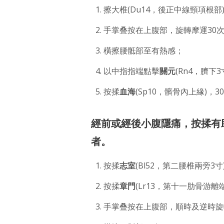
擦大椎(Du14，後正中線頸項根部
手掌叠按在上腹部，旋轉摩運30
橫擦腰骶部至有熱感；
以中指指端點擊
關元
(Rn4，臍下3
按揉
血海
(Sp10，髕骨內上緣)，3
經前或經後小腹隱痛，按揉有
者。
按揉
志室
(Bl52，第二腰椎兩旁3寸
按揉
章門
(Lr13，第十一肋骨游離
手掌叠按在上腹部，順時及逆時旋