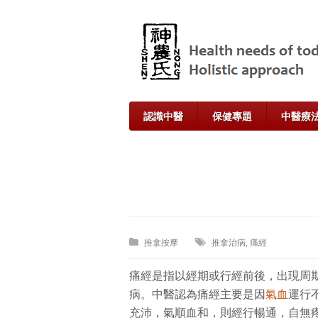
認識中醫
保健專題
中醫療
推拿按摩
推拿治病
,
痛經
痛經是指以經期或行經前後，出現周
病。中醫認為痛經主要是因
氣
血
運行
充沛，氣順血和，則經行暢通，自無