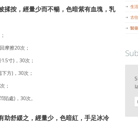
生
被揉按，經量少而不暢，色暗紫有血塊，乳
古
醫
次；
回摩擦20次；
Sub
1.5寸)，30次；
端下方)，30次；
S
0次；
l
凹陷處)，30次。
有助舒緩之，經量少，色暗紅，手足冰冷