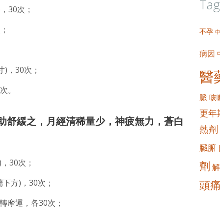
Tag
)，30次；
次；
不孕
病因
寸)，30次；
醫
0次。
脈
咳
更年
助舒緩之，月經清稀量少，神疲無力，蒼白
熱劑
臟腑
)，30次；
劑
解
端下方)，30次；
頭
轉摩運，各30次；