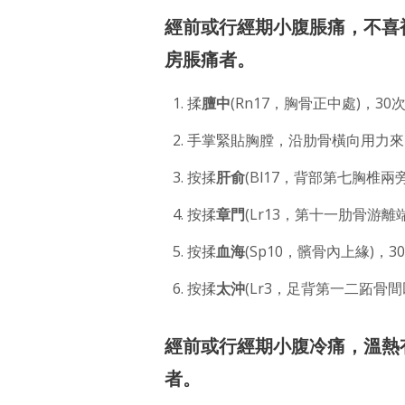
經前或行經期小腹脹痛，不喜
房脹痛者。
揉
膻中
(Rn17，胸骨正中處)，30
手掌緊貼胸膛，沿肋骨橫向用力來
按揉
肝俞
(Bl17，背部第七胸椎兩旁
按揉
章門
(Lr13，第十一肋骨游離
按揉
血海
(Sp10，髕骨內上緣)，3
按揉
太沖
(Lr3，足背第一二跖骨間
經前或行經期小腹冷痛，溫熱
者。