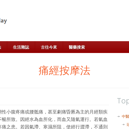
法
生活雜誌
古往今來
醫藥搜索
痛經按摩法
Top
期性小腹疼痛或腰骶痛，甚至劇痛昏厥為主的月經類疾
中
不暢所致。因經水為血所化，而血又隨氣運行。若氣血
疼痛之患。若因氣滯、寒濕所阻，使經行澀滯，不通則