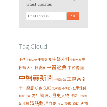
latest updates
Tag Cloud
中醫外科
中
不孕
中醫參考
中醫人物
中醫水療
中醫經典
中醫腎臟
醫病因
中醫發展
中醫藥新聞
主題索引
中醫診法
失眠
十二經脈
按摩保健
咳嗽
安神劑
小問題
更年期
歷史人物
汗症
歷史
推拿治病
治燥劑
清熱劑
理血劑
經前
瘙癢
癌症
治風劑
疾病