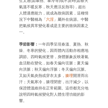
生太過(如暴熱、暴冷等)或不及時(如春天
氣溫不暖反寒，秋天應涼反熱等)，超出
人體適應能力，就成為致病因素，這種情
況下中醫稱為「
六淫
」屬外在病源。中醫
把氣侯異常變化看成是主要的致病因素之
一。
季節影響：
一年四季呈現春溫、夏熱、秋
燥、冬寒的變化，因而體內活動亦相應地
調節。四時氣候更替，身體脈象反映著氣
血活動在變化，如春天偏向弦脈；夏天偏
向洪脈；秋天偏向浮脈；冬天偏向沉脈。
又如天氣炎熱或穿衣太多，
腠理
開泄而出
汗；天氣寒冷，腠理閉密，出汗減少，以
保證體溫維持在正常範圍。這些都充分地
說明四時氣候變化對人體生理功能的影
響。