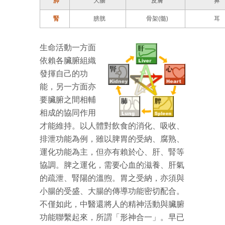
肺
大腸
皮膚
鼻
腎
膀胱
骨架(髓)
耳
生命活動一方面
依賴各臟腑組織
發揮自己的功
能，另一方面亦
要臟腑之間相輔
相成的協同作用
才能維持。以人體對飲食的消化、吸收、
排泄功能為例，雖以脾胃的受納、腐熟、
運化功能為主，但亦有賴於心、肝、腎等
協調。脾之運化，需要心血的滋養、肝氣
的疏泄、腎陽的溫煦。胃之受納，亦須與
小腸的受盛、大腸的傳導功能密切配合。
不僅如此，中醫還將人的精神活動與臟腑
功能聯繫起來，所謂「形神合一」。早已