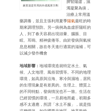
脾腎陽虛，濕
麻黃湯是常用的外感風寒方劑
濁凝聚為痰，
治療上常用溫
藥調養，並且主張利用夏季
陽氣
最旺的時
期來調理預防。另一病例為血虛肝陽旺的
人，到了春天容易出現頭暈、腦脹、目
眩、耳嗚、精神疲倦等。由於發病與氣候
息息相關，故在冬天進行適當的滋補，可
以減少發作機會
地域影響：
地域環境造就特定水土、氣
候、人文地理、風俗習慣等。不同的地理
環境，如高原與沿海、寒冷與濕地，居民
的生理現象是有差異的。生理上、體質上
的不同特點，發病情況也不一致。生活在
已經習慣的環境，一旦易地而處，初期多
感不太適應，所謂「水土不服」，就是指
這種情況。如中國西北地區，地高乾燥，