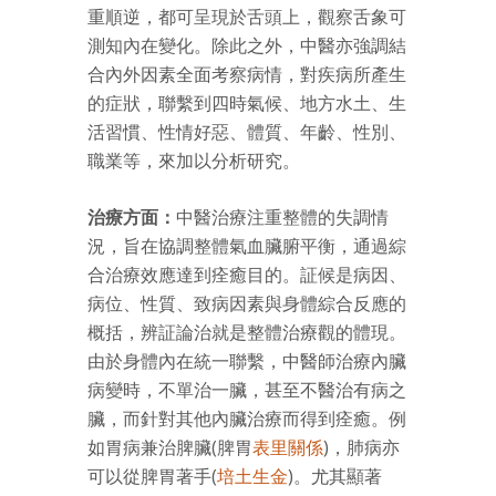
重順逆，都可呈現於舌頭上，觀察舌象可
測知內在變化。除此之外，中醫亦強調結
合內外因素全面考察病情，對疾病所產生
的症狀，聯繫到四時氣候、地方水土、生
活習慣、性情好惡、體質、年齡、性別、
職業等，來加以分析研究。
治療方面：
中醫治療注重整體的失調情
況，旨在協調整體氣血臟腑平衡，通過綜
合治療效應達到痊癒目的。証候是病因、
病位、性質、致病因素與身體綜合反應的
概括，辨証論治就是整體治療觀的體現。
由於身體內在統一聯繫，中醫師治療內臟
病變時，不單治一臟，甚至不醫治有病之
臟，而針對其他內臟治療而得到痊癒。例
如胃病兼治脾臟(脾胃
表里關係
)，肺病亦
可以從脾胃著手(
培土生金
)。尤其顯著