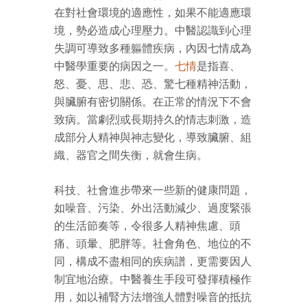
在對社會環境的適應性，如果不能適應環
境，勢必造成心理壓力。中醫認識到心理
失調可導致多種軀體疾病，內因七情成為
中醫學重要的病因之一。
七情
是指喜、
怒、憂、思、悲、恐、驚七種精神活動，
與臟腑有密切關係。在正常的情況下不會
致病。當劇烈或長期持久的情志刺激，造
成部分人精神與神志變化，導致臟腑、組
織、器官之間失衡，就會生病。
科技、社會進步帶來一些新的健康問題，
如噪音、污染、外出活動減少、過度緊張
的生活節奏等，令很多人精神焦慮、頭
痛、頭暈、肥胖等。社會角色、地位的不
同，構成不盡相同的疾病譜，更需要因人
制宜地治療。中醫養生手段可發揮積極作
用，如以補腎方法增強人體對噪音的抵抗