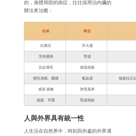
的，身體局部的病症，往往採用治內臟的
辦法來治癒：
症候
辨証
紅眼症
肝火盛
牙肉腫痛
腎虛
足趾壞死
瘀阻經脈
慢性潰瘍、膿腫
氣血虛
補虛扶正
感冒 咳嗽
肺受風寒
脫髮、耳聾
腎虛精虧
人與外界具有統一性
人生活在自然界中，時刻與所處的外界溝