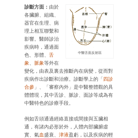
診斷方面：
由於
各臟腑、組織、
器官在生理、病
理上相互聯繫和
影響。醫師診治
疾病時，通過面
中醫舌面反射區
色、形體、
舌
象
、
脈象
等外在
變化，由表及裏去推斷內在病變，從而對
疾病作出診斷和治療。診斷學上的「
四診
合參
」、「審察內外」是中醫整體觀的具
體體現，其中舌診、脈診、面診等成為有
中醫特色的診療手段。
例如舌頭通過經絡直接或間接與五臟相
通，有諸內必形於外，人體內部臟腑虛
實、氣
血
盛衰、
津液
盈虧，以及疾病的輕