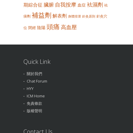
自我按摩
袪濕劑
臟腑
期綜合征
血症
袪
補益劑
解表劑
痰劑
針灸穴
身體排泄
針灸原則
頭痛
高血壓
陰陽
閉經
位
Quick Link
關於我們
Chat Forum
HYY
ICM Home
免責條款
版權聲明
Contact Us