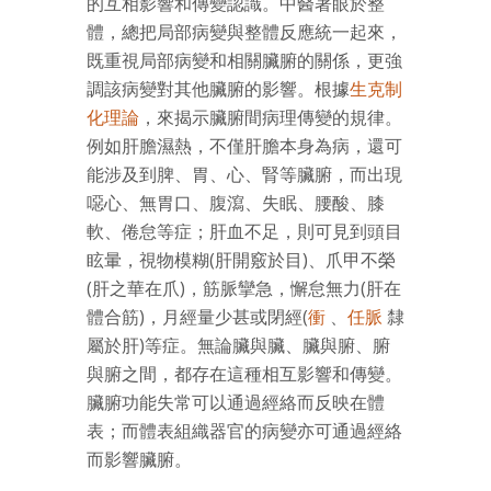
的互相影響和傳變認識。中醫著眼於整
體，總把局部病變與整體反應統一起來，
既重視局部病變和相關臟腑的關係，更強
調該病變對其他臟腑的影響。根據
生克制
化理論
，來揭示臟腑間病理傳變的規律。
例如肝膽濕熱，不僅肝膽本身為病，還可
能涉及到脾、胃、心、腎等臟腑，而出現
噁心、無胃口、腹瀉、失眠、腰酸、膝
軟、倦怠等症；肝血不足，則可見到頭目
眩暈，視物模糊(肝開竅於目)、爪甲不榮
(肝之華在爪)，筋脈攣急，懈怠無力(肝在
體合筋)，月經量少甚或閉經(
衝
、
任脈
隸
屬於肝)等症。無論臟與臟、臟與腑、腑
與腑之間，都存在這種相互影響和傳變。
臟腑功能失常可以通過經絡而反映在體
表；而體表組織器官的病變亦可通過經絡
而影響臟腑。