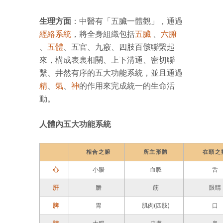
生理方面
：中醫有「五臟一體觀」，通過
經絡系統
，將全身組織包括
五臟
、
六腑
、
五體
、五官、九竅、四肢百骸聯繫起
來，構成表裏相關、上下溝通、密切聯
繫、井然有序的五大功能系統，並且通過
精
、
氣
、
神
的作用來完成統一的生命活
動。
人體內五大功能系統
相合之腑
所主形體
在頭之
心
小腸
血脈
舌
肝
膽
筋
眼睛
脾
胃
肌肉(四肢)
口