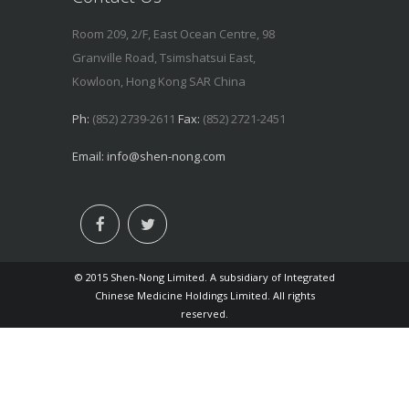
Room 209, 2/F, East Ocean Centre, 98
Granville Road, Tsimshatsui East,
Kowloon, Hong Kong SAR China
Ph:
(852) 2739-2611
Fax:
(852) 2721-2451
Email:
info@shen-nong.com
© 2015 Shen-Nong Limited. A subsidiary of Integrated
Chinese Medicine Holdings Limited. All rights
reserved.