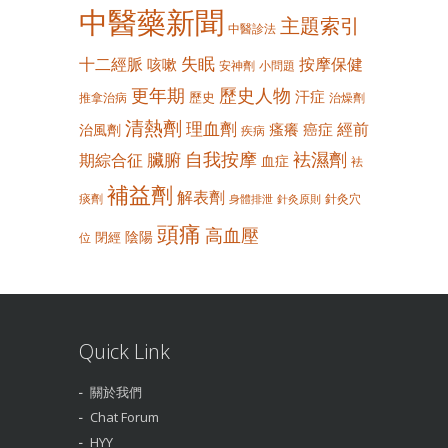
中醫藥新聞
主題索引
中醫診法
失眠
十二經脈
按摩保健
咳嗽
安神劑
小問題
更年期
歷史人物
汗症
歷史
推拿治病
治燥劑
清熱劑
理血劑
經前
瘙癢
癌症
治風劑
疾病
自我按摩
袪濕劑
臟腑
期綜合征
血症
袪
補益劑
解表劑
痰劑
針灸穴
身體排泄
針灸原則
頭痛
高血壓
陰陽
閉經
位
Quick Link
關於我們
Chat Forum
HYY