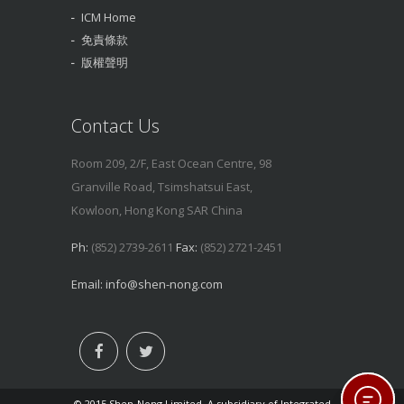
ICM Home
免責條款
版權聲明
Contact Us
Room 209, 2/F, East Ocean Centre, 98
Granville Road, Tsimshatsui East,
Kowloon, Hong Kong SAR China
Ph:
(852) 2739-2611
Fax:
(852) 2721-2451
Email:
info@shen-nong.com
© 2015 Shen-Nong Limited. A subsidiary of Integrated