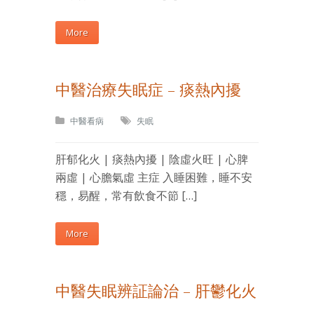
More
中醫治療失眠症 – 痰熱內擾
中醫看病
失眠
肝郁化火 | 痰熱內擾 | 陰虛火旺 | 心脾
兩虛 | 心膽氣虛 主症 入睡困難，睡不安
穩，易醒，常有飲食不節 […]
More
中醫失眠辨証論治 – 肝鬱化火