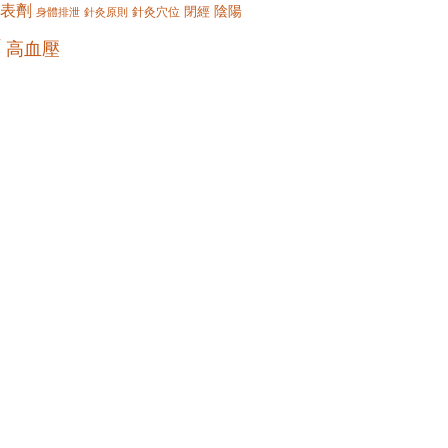
表劑
陰陽
閉經
針灸穴位
身體排泄
針灸原則
痛
高血壓