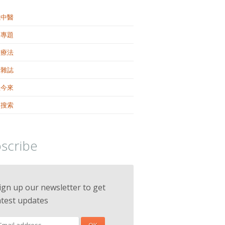
識中醫
健專題
醫療法
活雜誌
往今來
藥搜索
scribe
ign up our newsletter to get
atest updates