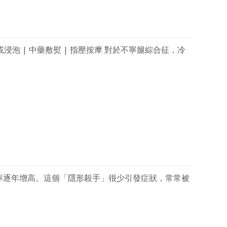
或浸泡 | 中藥敷熨 | 指壓按摩 對於不寧腿綜合征，冷
率逐年增高。這個「隱形殺手」很少引發症狀，常常被