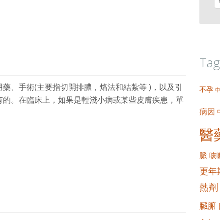
Tag
藥、手術(主要指切開排膿，烙法和結紮等 )，以及引
不孕
有的。在臨床上，如果是輕淺小病或某些皮膚疾患，單
病因
醫
脈
咳
更年
熱劑
臟腑