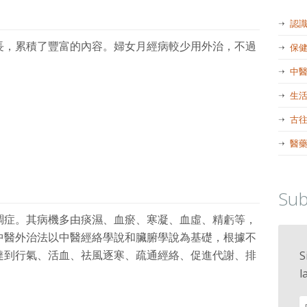
認
長，累積了豐富的內容。婦女月經病較少用外治，不過
保
中
生
古
醫
Sub
調症。其病機多由痰濕、血瘀、寒凝、血虛、精虧等，
中醫外治法以中醫經絡學說和臟腑學說為基礎，根據不
達到行氣、活血、祛風逐寒、疏通經絡、促進代謝、排
S
l