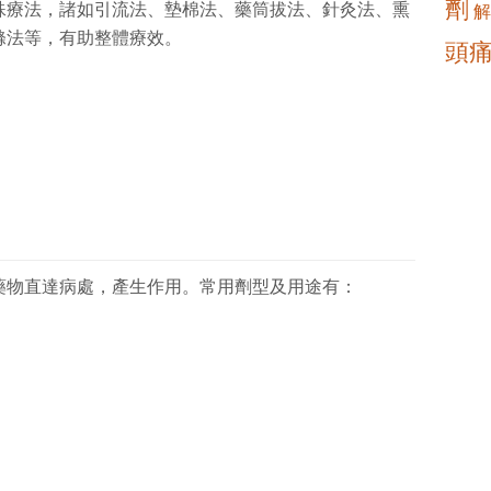
劑
殊療法，諸如引流法、墊棉法、藥筒拔法、針灸法、熏
解
滌法等，有助整體療效。
頭
藥物直達病處，產生作用。常用劑型及用途有：