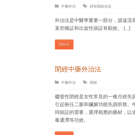
中藥外治
經前期綜合征
外治法是中醫學重要一部分，源遠流
某些痛証和出血性病証有顯效。 […]
More
閉經中藥外治法
中藥外治
閉經
繼發性閉經是女性常見的一種月經失
引起衝任二脈和臟腑功能失調所致。
同病証的需要，選擇相應的藥材，以
毒通滯等功效。