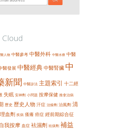
 Cloud
中醫外科
中醫
中醫參考
中醫人物
中醫水療
中
中醫經典
中醫腎臟
中醫發展
藥新聞
主題索引
十二經
中醫診法
失眠
按摩保健
嗽
安神劑
小問題
推拿治病
清
期
歷史人物
汗症
治風劑
歷史
治燥劑
理血劑
經前期綜合征
瘙癢
癌症
疾病
補益
自我按摩
袪濕劑
血症
袪痰劑