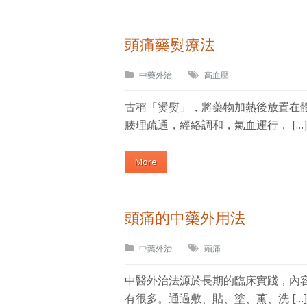
頭痛藥熨療法
中藥外治
高血壓
古稱「燙熨」，將藥物加熱後放置在
腠理疏通，經絡調和，氣血運行， […]
More
頭痛的中藥外用法
中藥外治
頭痛
中醫外治法源於長期的臨床實踐，內
有很多。通過敷、貼、塗、薰、洗 […]