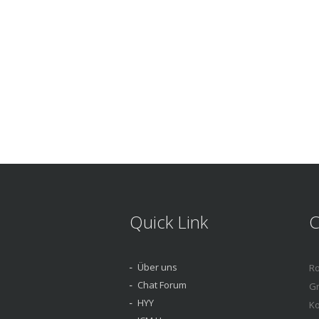
Quick Link
C
Über uns
Ro
Chat Forum
Gr
HYY
Ko