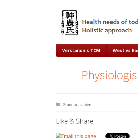
Verständnis TCM
West vs Ea
Physiologi
Grundprinzipien
Like & Share