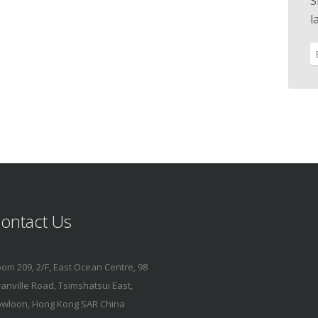
S
l
ontact Us
om 209, 2/F, East Ocean Centre, 98
anville Road, Tsimshatsui East,
wloon, Hong Kong SAR China