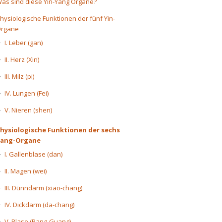
as sind diese Yin-Yang Organe?
hysiologische Funktionen der fünf Yin-
rgane
I. Leber (gan)
II. Herz (Xin)
III. Milz (pi)
IV. Lungen (Fei)
V. Nieren (shen)
hysiologische Funktionen der sechs
Yang-Organe
I. Gallenblase (dan)
II. Magen (wei)
III. Dünndarm (xiao-chang)
IV. Dickdarm (da-chang)
V. Blase (Pang-Guang)