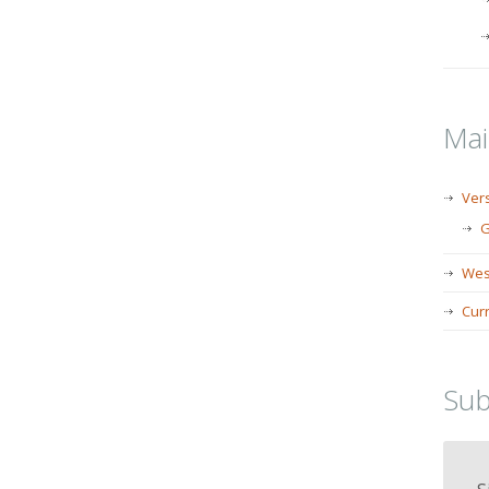
Ma
Ver
G
Wes
Cur
Sub