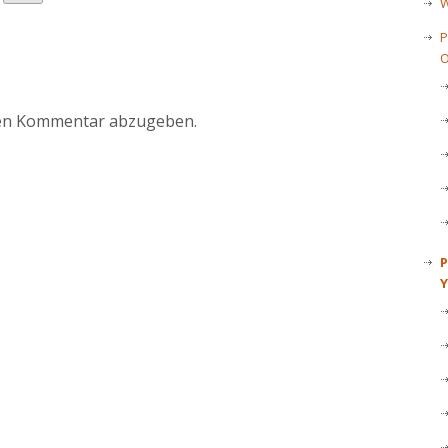
W
P
O
r
nen Kommentar abzugeben.
P