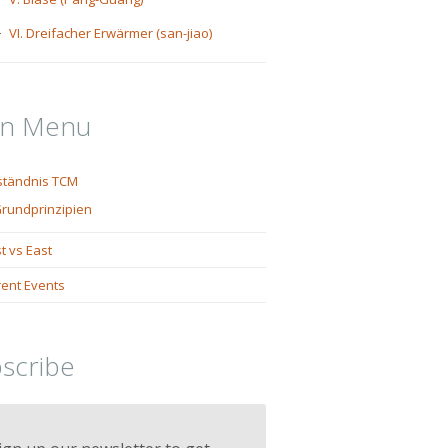
VI. Dreifacher Erwärmer (san-jiao)
in Menu
ständnis TCM
rundprinzipien
t vs East
rent Events
scribe