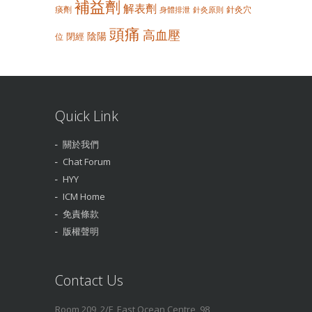
補益劑
解表劑
痰劑
針灸穴
身體排泄
針灸原則
頭痛
高血壓
陰陽
閉經
位
Quick Link
關於我們
Chat Forum
HYY
ICM Home
免責條款
版權聲明
Contact Us
Room 209, 2/F, East Ocean Centre, 98