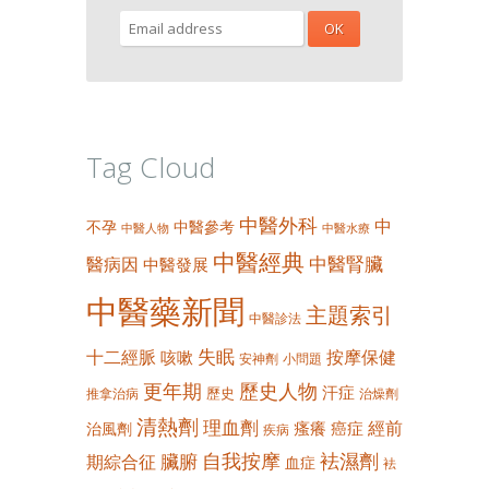
Tag Cloud
中醫外科
中
不孕
中醫參考
中醫人物
中醫水療
中醫經典
中醫腎臟
醫病因
中醫發展
中醫藥新聞
主題索引
中醫診法
失眠
十二經脈
按摩保健
咳嗽
安神劑
小問題
更年期
歷史人物
汗症
歷史
推拿治病
治燥劑
清熱劑
理血劑
經前
瘙癢
癌症
治風劑
疾病
自我按摩
袪濕劑
臟腑
期綜合征
血症
袪