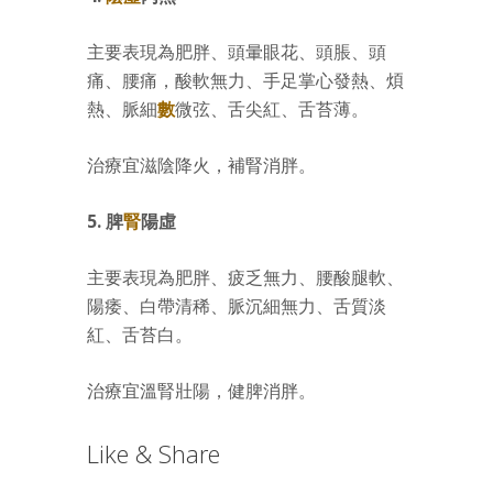
主要表現為肥胖、頭暈眼花、頭脹、頭
痛、腰痛，酸軟無力、手足掌心發熱、煩
熱、脈細
數
微弦、舌尖紅、舌苔薄。
治療宜滋陰降火，補腎消胖。
5. 脾
腎
陽虛
主要表現為肥胖、疲乏無力、腰酸腿軟、
陽痿、白帶清稀、脈沉細無力、舌質淡
紅、舌苔白。
治療宜溫腎壯陽，健脾消胖。
Like & Share