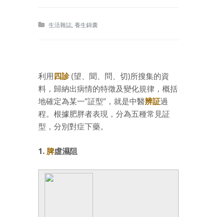
生活雜誌
,
養生錦囊
利用
四診
(望、聞、問、切)所搜集的資
料，歸納出病情的特徵及變化規律，概括
地確定為某一”証型”，就是中醫
辨証
過
程。根據肥胖者表現，分為五種常見証
型，分別對症下藥。
1.
脾
虛濕阻