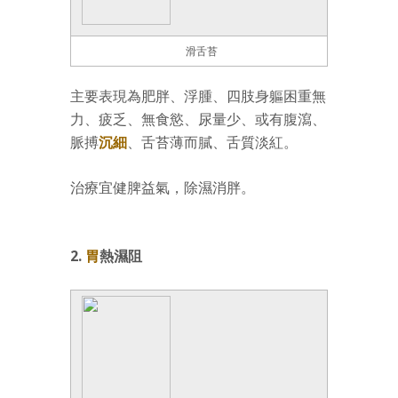
滑舌苔
主要表現為肥胖、浮腫、四肢身軀困重無
力、疲乏、無食慾、尿量少、或有腹瀉、
脈搏
沉
細
、舌苔薄而膩、舌質淡紅。
治療宜健脾益氣，除濕消胖。
2.
胃
熱濕阻