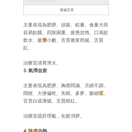
黃膩舌苔
主要表現為肥胖、頭脹、眩暈、食量大而
容易飢餓、四肢困重、疲憊怠惰、口渴欲
飲水、脈
滑
小數、舌苔微黃而膩、舌質
紅。
治療宜清胃泄火。
3. 氣滯血瘀
主要表現為肥胖、胸脅悶滿、月經不調、
閉經、大便偏乾、失眠、多夢、脈細
弦
、
舌苔白或薄膩、舌質暗紅。
治療宜疏肝理氣，化瘀消胖。
4.
陰虛
內熱