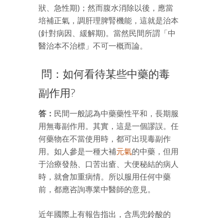
狀、急性期)；然而腹水消除以後，應當
培補正氣，調肝理脾腎機能，這就是治本
(針對病因、緩解期)。當然民間所謂「中
醫治本不治標」不可一概而論。
問：如何看待某些中藥的毒
副作用?
答：
民間一般認為中藥藥性平和，長期服
用無毒副作用。其實，這是一個謬誤。任
何藥物在不當使用時，都可出現毒副作
用。如人參是一種大補
元氣
的中藥，但用
于治療發熱、口苦出瘡、大便秘結的病人
時，就會加重病情。所以服用任何中藥
前，都應咨詢專業中醫師的意見。
近年國際上有報告指出，含馬兜鈴酸的