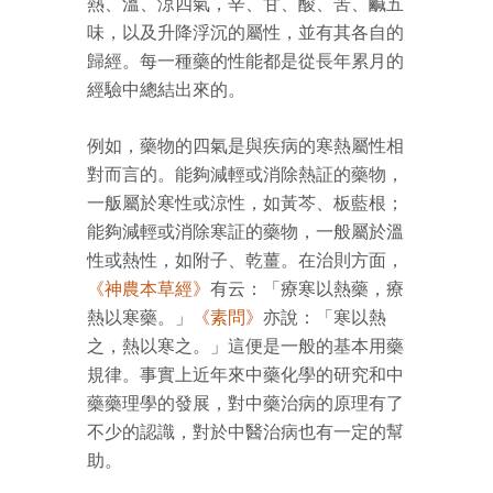
熱、溫、涼四氣，辛、甘、酸、苦、鹹五
味，以及升降浮沉的屬性，並有其各自的
歸經。每一種藥的性能都是從長年累月的
經驗中總結出來的。
例如，藥物的四氣是與疾病的寒熱屬性相
對而言的。能夠減輕或消除熱証的藥物，
一舨屬於寒性或涼性，如黃芩、板藍根；
能夠減輕或消除寒証的藥物，一般屬於溫
性或熱性，如附子、乾薑。在治則方面，
《神農本草經》
有云：「療寒以熱藥，療
熱以寒藥。」
《素問》
亦說：「寒以熱
之，熱以寒之。」這便是一般的基本用藥
規律。事實上近年來中藥化學的研究和中
藥藥理學的發展，對中藥治病的原理有了
不少的認識，對於中醫治病也有一定的幫
助。