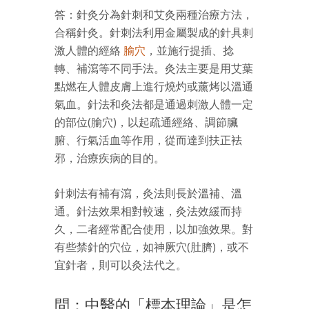
答：針灸分為針刺和艾灸兩種治療方法，
合稱針灸。針刺法利用金屬製成的針具剌
激人體的經絡
腧穴
，並施行提插、捻
轉、補瀉等不同手法。灸法主要是用艾葉
點燃在人體皮膚上進行燒灼或薰烤以溫通
氣血。針法和灸法都是通過刺激人體一定
的部位(腧穴)，以起疏通經絡、調節臟
腑、行氣活血等作用，從而達到扶正袪
邪，治療疾病的目的。
針刺法有補有瀉，灸法則長於溫補、溫
通。針法效果相對較速，灸法效緩而持
久，二者經常配合使用，以加強效果。對
有些禁針的穴位，如神厥穴(肚臍)，或不
宜針者，則可以灸法代之。
問：中醫的「標本理論」是怎