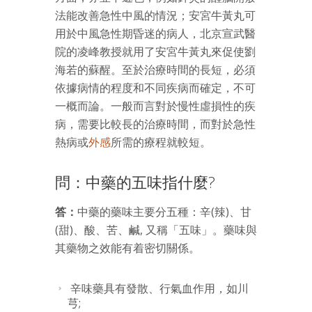
法能改善急性中風的情況；安宮牛黃丸可
用於中風急性期昏迷的病人，北京宣武醫
院的凌峰教授就用了安宮牛黃丸來促使劉
海若的蘇醒。至於治療時間的長短，必須
依據病情的程度和不同疾病而確定，不可
一概而論。一般而言對於慢性虛損性的疾
病，需要比較長的治療時間，而對於急性
熱病或
外感
所需的療程就較短。
問：中藥的五味指什麼?
答：
中藥的藥味主要分五種：辛(辣)、甘
(甜)、酸、苦、鹹, 又稱「五味」。藥味與
其藥物之效能有着密切關係。
辛味藥具有發散、行氣血作用，如川
芎;