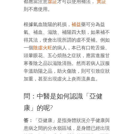
都應當注意
虛証
才可以使用補法，
實証
則不應使用。
根據氣血陰陽的耗損，
補益
藥可分為益
氣、補血、滋陰、補陽四大類，如果補不
得其法，便會出現所謂的虛不受補。例如
一個
陰虛火旺
的病人，本已有口乾舌燥、
頭暈眼花、五心煩熱之症狀，應當進服甘
寒養陰之品以滋陰清熱。然而若病人誤服
辛溫助陽之品，助火傷陰，則可引致症狀
加重，甚至出現虛火上炎而流鼻血。
問：中醫是如何認識「亞健
康」的呢?
答：
「亞健康」是指身體狀況介乎健康與
患病之間的分水嶺區域，是身體已經出現