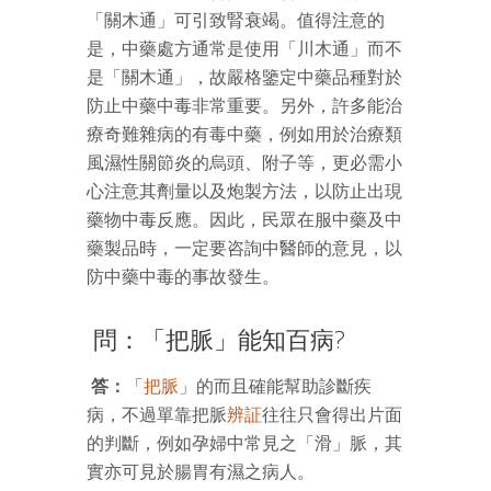
「關木通」可引致腎衰竭。值得注意的
是，中藥處方通常是使用「川木通」而不
是「關木通」，故嚴格鑒定中藥品種對於
防止中藥中毒非常重要。另外，許多能治
療奇難雜病的有毒中藥，例如用於治療類
風濕性關節炎的烏頭、附子等，更必需小
心注意其劑量以及炮製方法，以防止出現
藥物中毒反應。因此，民眾在服中藥及中
藥製品時，一定要咨詢中醫師的意見，以
防中藥中毒的事故發生。
問：「把脈」能知百病?
答：
「
把脈
」的而且確能幫助診斷疾
病，不過單靠把脈
辨証
往往只會得出片面
的判斷，例如孕婦中常見之「滑」脈，其
實亦可見於腸胃有濕之病人。