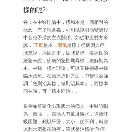
樣的呢?
答：在中醫理論中，標和本是一個相對的
概念，有多種含義，可用以說明病變過程
中各種矛盾的主次關係。如從邪正雙方來
說，
正氣
是本，
邪氣
是標；從病因與症
狀來說，病因是本，症狀是標；從病性的
緩急來說，疾病的急性期為標，緩解期為
本。中醫「標本理論」可以直接指導中醫
臨床治療。在治療原則方面，中醫理論強
調「急則治其標，緩則治其本」，而標本
同在時，可「標本同治」。
舉例如肝硬化出現腹水的病人，中醫診斷
為「鼓脹」。當病人有重度腹水，導致呼
吸困難，難以平卧，大小二便不利，就應
以利水消脹來治療，這就是治標(針對症