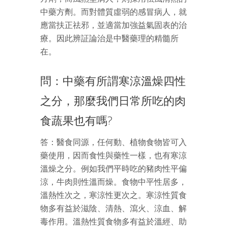
中藥方劑。而對體質虛弱的感冒病人，就
應當扶正祛邪，並適當加強益氣固表的治
療。因此辨証論治是中醫藥理的精髓所
在。
問：中藥有所謂寒涼溫燥四性
之分，那麼我們日常所吃的肉
食蔬果也有嗎?
答：醫食同源，任何動、植物食物皆可入
藥使用，因而食性與藥性一樣，也有寒涼
溫燥之分。例如我們平時吃的豬肉性平偏
涼，牛肉則性溫而燥。食物中平性居多，
溫熱性次之，寒涼性更次之。寒涼性質食
物多有益於滋陰、清熱、瀉火、涼血、解
毒作用。溫熱性質食物多有益於溫經、助