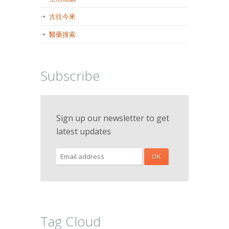
古往今來
醫藥搜索
Subscribe
Sign up our newsletter to get
latest updates
Tag Cloud