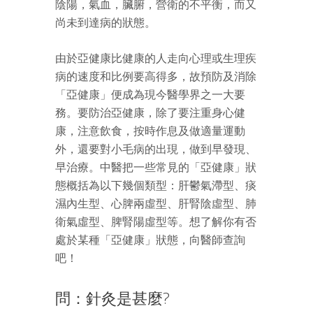
陰陽，氣血，臟腑，營衛的不平衡，而又
尚未到達病的狀態。
由於亞健康比健康的人走向心理或生理疾
病的速度和比例要高得多，故預防及消除
「亞健康」便成為現今醫學界之一大要
務。要防治亞健康，除了要注重身心健
康，注意飲食，按時作息及做適量運動
外，還要對小毛病的出現，做到早發現、
早治療。中醫把一些常見的「亞健康」狀
態概括為以下幾個類型：肝鬱氣滯型、痰
濕內生型、心脾兩虛型、肝腎陰虛型、肺
衛氣虛型、脾腎陽虛型等。想了解你有否
處於某種「亞健康」狀態，向醫師查詢
吧！
問：針灸是甚麼?