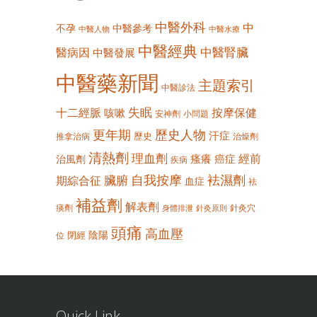
中醫外科
中
不孕
中醫參考
中醫人物
中醫水療
中醫經典
中醫腎臟
醫病因
中醫發展
中醫藥新聞
主題索引
中醫診法
失眠
十二經脈
按摩保健
咳嗽
安神劑
小問題
更年期
歷史人物
汗症
歷史
推拿治病
治燥劑
清熱劑
理血劑
經前
瘙癢
癌症
治風劑
疾病
自我按摩
袪濕劑
臟腑
期綜合征
血症
袪
補益劑
解表劑
痰劑
針灸穴
身體排泄
針灸原則
頭痛
高血壓
陰陽
閉經
位
Quick Link