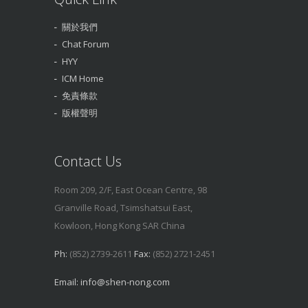
關於我們
Chat Forum
HYY
ICM Home
免責條款
版權聲明
Contact Us
Room 209, 2/F, East Ocean Centre, 98
Granville Road, Tsimshatsui East,
Kowloon, Hong Kong SAR China
Ph:
(852) 2739-2611
Fax:
(852) 2721-2451
Email:
info@shen-nong.com