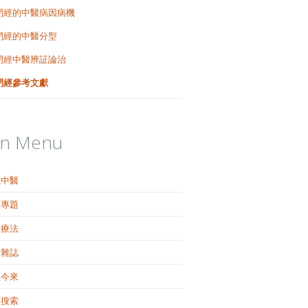
閉經的中醫病因病機
閉經的中醫分型
閉經中醫辨証論治
閉經參考文獻
in Menu
識中醫
健專題
醫療法
活雜誌
往今來
藥搜索