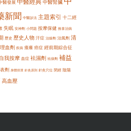
中
中醫經典
中醫腎臟
中醫發展
藥新聞
主題索引
十二經
中醫診法
失眠
按摩保健
嗽
安神劑
小問題
推拿治病
清
期
歷史人物
汗症
治風劑
歷史
治燥劑
理血劑
經前期綜合征
瘙癢
癌症
疾病
補益
自我按摩
袪濕劑
血症
袪痰劑
表劑
陰陽
閉經
針灸穴位
身體排泄
針灸原則
痛
高血壓