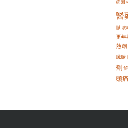
病因
醫
脈
咳
更年
熱劑
臟腑
劑
解
頭