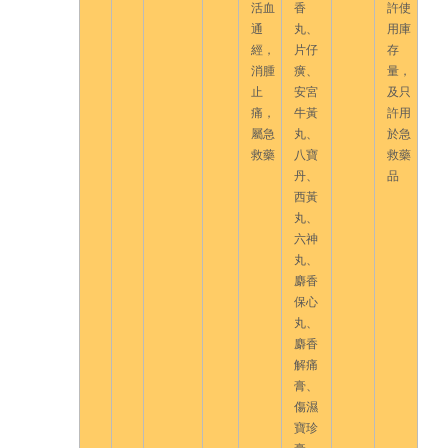
活血
香
許使
通
丸、
用庫
經，
片仔
存
消腫
癀、
量，
止
安宮
及只
痛，
牛黃
許用
屬急
丸、
於急
救藥
八寶
救藥
丹、
品
西黃
丸、
六神
丸、
麝香
保心
丸、
麝香
解痛
膏、
傷濕
寶珍