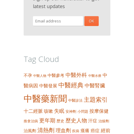
latest updates
Tag Cloud
中醫外科
中
不孕
中醫參考
中醫人物
中醫水療
中醫經典
中醫腎臟
醫病因
中醫發展
中醫藥新聞
主題索引
中醫診法
失眠
十二經脈
按摩保健
咳嗽
安神劑
小問題
更年期
歷史人物
汗症
歷史
推拿治病
治燥劑
清熱劑
理血劑
經前
瘙癢
癌症
治風劑
疾病