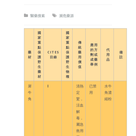
醫藥搜索
瀕危藥源
國
國
家
家
重
重
傳
應用
點
點
統
的方
代
藥
保
CITES
保
藥
備
劑或
用
材
護
目錄
護
用
註
成藥
品
野
野
價
舉例
生
生
值
藥
物
材
種
犀
I
清熱
已禁
水牛
牛
定
用
角濃
角
驚，
縮粉
涼血
解
毒，
屬急
救用