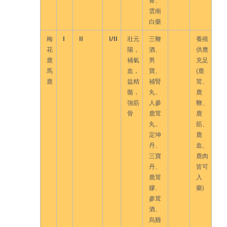
膏、
雲南
白藥
梅
I
II
I/II
壯元
三鞭
養殖
花
陽，
酒、
供應
鹿
補氣
男
充足
馬
血，
寶、
(鹿
鹿
益精
補腎
茸、
髓，
丸、
鹿
強筋
人參
鞭、
骨
鹿茸
鹿
丸、
筋、
定坤
鹿
丹、
血、
三寶
鹿肉
丹、
皆可
鹿茸
入
膠、
藥)
參茸
酒、
烏雞