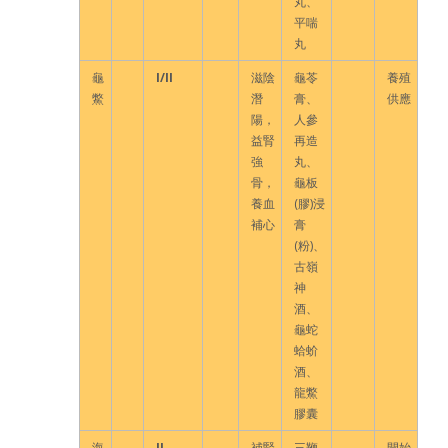
丸、
平喘
丸
龜
I/II
滋陰
龜苓
養殖
鱉
潛
膏、
供應
陽，
人參
益腎
再造
強
丸、
骨，
龜板
養血
(膠)浸
補心
膏
(粉)、
古嶺
神
酒、
龜蛇
蛤蚧
酒、
龍鱉
膠囊
海
II
補腎
三鞭
開始