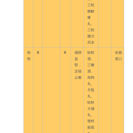
三蛇
膽解
癢
丸、
三蛇
膽川
貝末
蛤
II
II
補肺
蛤蚧
依賴
蚧
益
酒、
進口
腎，
三鞭
定喘
酒、
止嗽
海狗
丸、
天龍
丸、
蛤蚧
大補
丸、
雙料
振龍