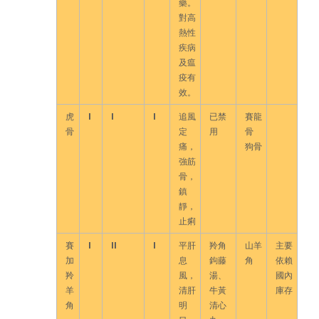
藥。
對高
熱性
疾病
及瘟
疫有
效。
虎
I
I
I
追風
已禁
賽龍
骨
定
用
骨
痛，
狗骨
強筋
骨，
鎮
靜，
止痢
賽
I
II
I
平肝
羚角
山羊
主要
加
息
鉤藤
角
依賴
羚
風，
湯、
國內
羊
清肝
牛黃
庫存
角
明
清心