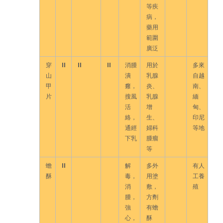
等疾
病，
藥用
範圍
廣泛
穿
II
II
II
消腫
用於
多來
山
潰
乳腺
自越
甲
癰，
炎、
南、
片
搜風
乳腺
緬
活
增
甸、
絡，
生、
印尼
通經
婦科
等地
下乳
腫瘤
等
蟾
II
解
多外
有人
酥
毒，
用塗
工養
消
敷，
殖
腫，
方劑
強
有蟾
心，
酥