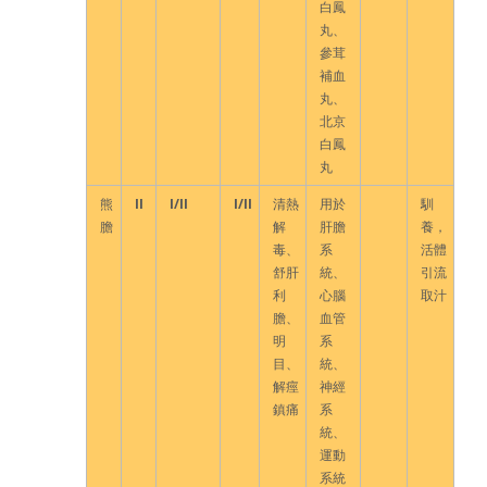
白鳳
丸、
參茸
補血
丸、
北京
白鳳
丸
熊
II
I/II
I/II
清熱
用於
馴
膽
解
肝膽
養，
毒、
系
活體
舒肝
統、
引流
利
心腦
取汁
膽、
血管
明
系
目、
統、
解痙
神經
鎮痛
系
統、
運動
系統