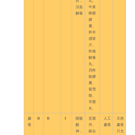
目，
丸、
涼血
牛黃
解毒
降壓
膠
囊、
羚羊
感冒
片、
羚翹
解毒
丸、
貝羚
散膠
囊、
紫雪
散、
耳聾
丸
麝
II
II
I
開竅
至寶
人工
天然
香
醒
丹、
麝香
麝香
神，
蘇合
只允