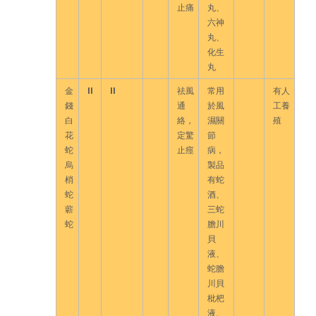
止痛
丸、
六神
丸、
化生
丸
金
II
II
祛風
常用
有人
錢
通
於風
工養
白
絡，
濕關
殖
花
定驚
節
蛇
止痙
病，
烏
製品
梢
有蛇
蛇
酒、
蘄
三蛇
蛇
膽川
貝
液、
蛇膽
川貝
枇杷
液、