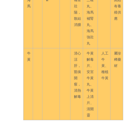
馬
壯
丸、
有養
陽，
海馬
殖供
散結
補腎
應
消腫
丸、
海馬
強壯
丸
牛
清心
牛黃
人工
屬珍
黃
涼
解毒
牛
稀藥
肝，
片、
黃、
材
豁痰
安宮
種植
開
牛黃
牛黃
竅，
丸、
清熱
牛黃
解毒
上清
片、
清開
靈