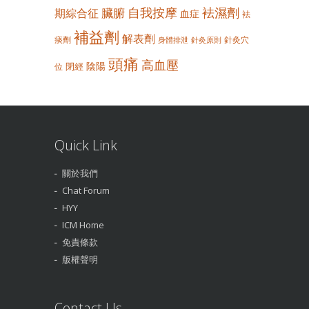
自我按摩
袪濕劑
臟腑
期綜合征
血症
袪
補益劑
解表劑
痰劑
針灸穴
身體排泄
針灸原則
頭痛
高血壓
陰陽
閉經
位
Quick Link
關於我們
Chat Forum
HYY
ICM Home
免責條款
版權聲明
Contact Us