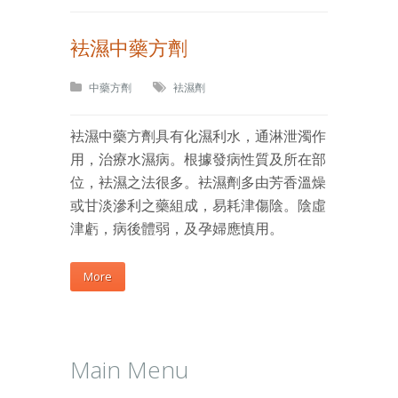
袪濕中藥方劑
中藥方劑
袪濕劑
袪濕中藥方劑具有化濕利水，通淋泄濁作
用，治療水濕病。根據發病性質及所在部
位，袪濕之法很多。袪濕劑多由芳香溫燥
或甘淡滲利之藥組成，易耗津傷陰。陰虛
津虧，病後體弱，及孕婦應慎用。
More
Main Menu