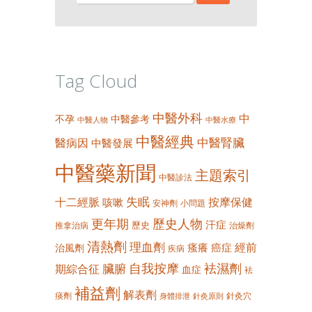
Tag Cloud
中醫外科
中
不孕
中醫參考
中醫人物
中醫水療
中醫經典
中醫腎臟
醫病因
中醫發展
中醫藥新聞
主題索引
中醫診法
失眠
十二經脈
按摩保健
咳嗽
安神劑
小問題
更年期
歷史人物
汗症
歷史
推拿治病
治燥劑
清熱劑
理血劑
經前
瘙癢
癌症
治風劑
疾病
自我按摩
袪濕劑
臟腑
期綜合征
血症
袪
補益劑
解表劑
痰劑
針灸穴
身體排泄
針灸原則