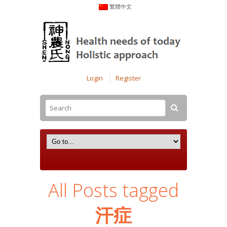
繁體中文
Login
Register
All Posts tagged
汗症