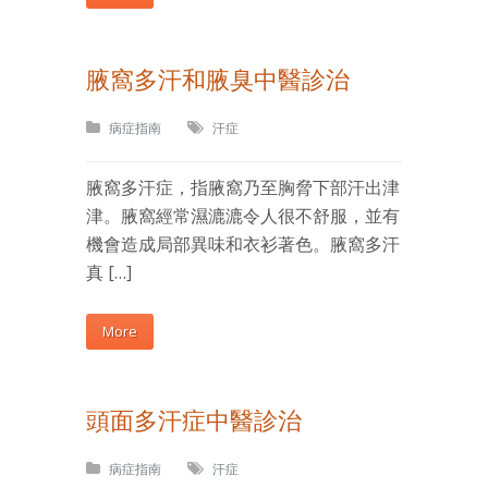
腋窩多汗和腋臭中醫診治
病症指南
汗症
腋窩多汗症，指腋窩乃至胸脅下部汗出津
津。腋窩經常濕漉漉令人很不舒服，並有
機會造成局部異味和衣衫著色。腋窩多汗
真 […]
More
頭面多汗症中醫診治
病症指南
汗症