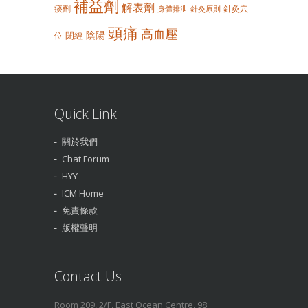
補益劑
解表劑
痰劑
針灸穴
身體排泄
針灸原則
頭痛
高血壓
陰陽
閉經
位
Quick Link
關於我們
Chat Forum
HYY
ICM Home
免責條款
版權聲明
Contact Us
Room 209, 2/F, East Ocean Centre, 98