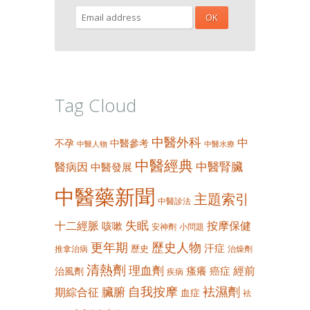
Tag Cloud
中醫外科
中
不孕
中醫參考
中醫人物
中醫水療
中醫經典
中醫腎臟
醫病因
中醫發展
中醫藥新聞
主題索引
中醫診法
失眠
十二經脈
按摩保健
咳嗽
安神劑
小問題
更年期
歷史人物
汗症
歷史
推拿治病
治燥劑
清熱劑
理血劑
經前
瘙癢
癌症
治風劑
疾病
自我按摩
袪濕劑
臟腑
期綜合征
血症
袪