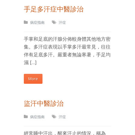
手足多汗症中醫診治
病症指南
汗症
手掌和足底的汗腺分佈較身體其他地方密
集。多汗症表現以手掌多汗最常見，往往
伴有足底多汗。嚴重者無論寒暑，手足均
濕 […]
More
盜汗中醫診治
病症指南
汗症
經常睡中汗出，醒來汗止的情況，稱為