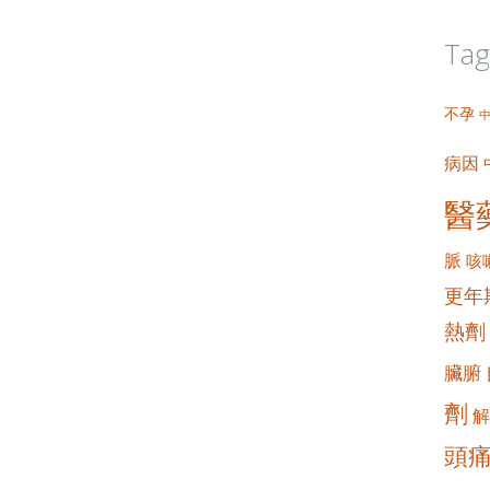
Tag
不孕
病因
醫
脈
咳
更年
熱劑
臟腑
劑
解
頭