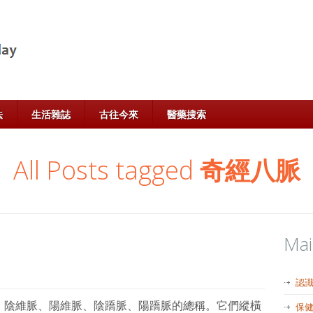
法
生活雜誌
古往今來
醫藥搜索
All Posts tagged
奇經八脈
Ma
認
、陰維脈、陽維脈、陰蹻脈、陽蹻脈的總稱。它們縱橫
保