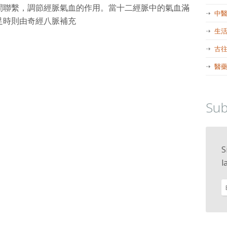
間聯繫，調節經脈氣血的作用。當十二經脈中的氣血滿
中
足時則由奇經八脈補充
生
古
醫
Sub
S
l