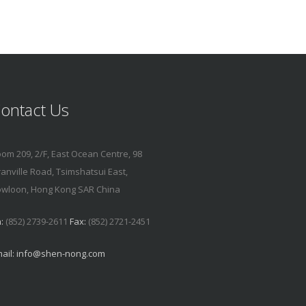
ontact Us
om 209, 2/F, East Ocean Centre, 98
anville Road, Tsimshatsui East,
wloon, Hong Kong SAR China
:
(852) 2739-2611
Fax:
(852) 2721-2451
ail:
info@shen-nong.com