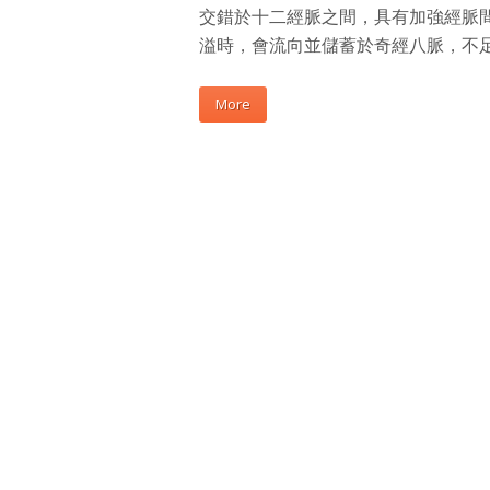
交錯於十二經脈之間，具有加強經脈
溢時，會流向並儲蓄於奇經八脈，不
More