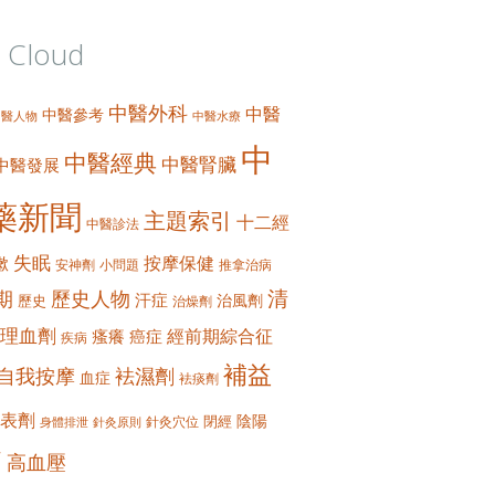
 Cloud
中醫外科
中醫
中醫參考
中醫人物
中醫水療
中
中醫經典
中醫腎臟
中醫發展
藥新聞
主題索引
十二經
中醫診法
失眠
按摩保健
嗽
安神劑
小問題
推拿治病
清
期
歷史人物
汗症
治風劑
歷史
治燥劑
理血劑
經前期綜合征
瘙癢
癌症
疾病
補益
自我按摩
袪濕劑
血症
袪痰劑
表劑
陰陽
閉經
針灸穴位
身體排泄
針灸原則
痛
高血壓