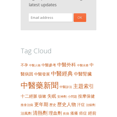
latest updates
Tag Cloud
中醫外科
中
不孕
中醫參考
中醫人物
中醫水療
中醫經典
中醫腎臟
醫病因
中醫發展
中醫藥新聞
主題索引
中醫診法
失眠
十二經脈
按摩保健
咳嗽
安神劑
小問題
更年期
歷史人物
汗症
歷史
推拿治病
治燥劑
清熱劑
理血劑
經前
瘙癢
癌症
治風劑
疾病