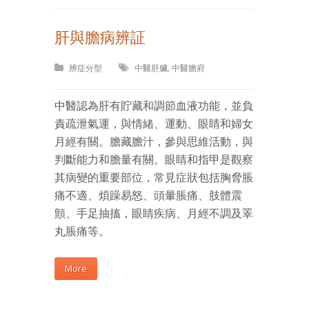
肝與膽病辨証
辨症分型
中醫肝臟
,
中醫膽府
中醫認為肝有貯藏和調節血液功能，並負
責疏泄氣運，與情緒、運動、眼睛和婦女
月經有關。膽藏膽汁，參與思維活動，與
判斷能力和膽量有關。眼睛和指甲是觀察
其病變的重要部位，常見症狀包括胸脅脹
痛不適、煩躁易怒、頭暈脹痛、肢體震
顫、手足抽搐，眼睛疾病、月經不調及睪
丸脹痛等。
More