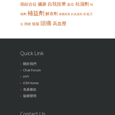
自我按摩
袪濕劑
臟腑
期綜合征
血症
袪
補益劑
解表劑
痰劑
針灸穴
身體排泄
針灸原則
頭痛
高血壓
陰陽
閉經
位
Quick Link
關於我們
Chat Forum
HYY
ICM Home
免責條款
版權聲明
Contact Us