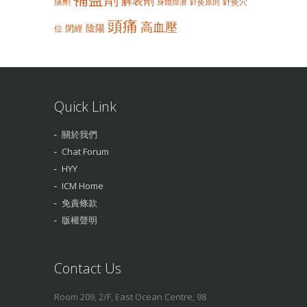
解表劑
痰劑
針灸穴
身體排泄
針灸原則
頭痛
高血壓
陰陽
閉經
位
Quick Link
關於我們
Chat Forum
HYY
ICM Home
免責條款
版權聲明
Contact Us
Room 209, 2/F, East Ocean Centre, 98