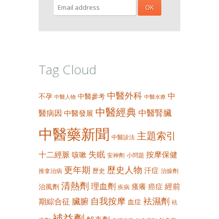
Tag Cloud
中醫外科
中
不孕
中醫參考
中醫人物
中醫水療
中醫經典
中醫腎臟
醫病因
中醫發展
中醫藥新聞
主題索引
中醫診法
失眠
十二經脈
按摩保健
咳嗽
安神劑
小問題
更年期
歷史人物
汗症
歷史
推拿治病
治燥劑
清熱劑
理血劑
經前
瘙癢
癌症
治風劑
疾病
自我按摩
袪濕劑
臟腑
期綜合征
血症
袪
補益劑