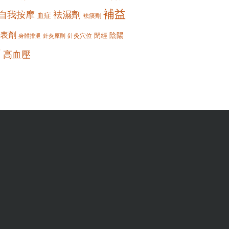
補益
自我按摩
袪濕劑
血症
袪痰劑
表劑
陰陽
閉經
針灸穴位
身體排泄
針灸原則
痛
高血壓