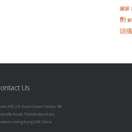
臟腑
劑
解
頭
ontact Us
om 209, 2/F, East Ocean Centre, 98
anville Road, Tsimshatsui East,
wloon, Hong Kong SAR China