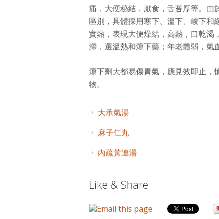
痛，大便秘結，厭食，舌苔厚等。由
區別，具體採用寒下、溫下、峻下和
實熱，表現大便燥結，高熱，口乾渴
滯，選溫熱和瀉下藥；年老體弱，氣
瀉下劑大都易傷胃氣，應見效即止，
物。
大承氣湯
麻子仁丸
內疏黃連湯
Like & Share