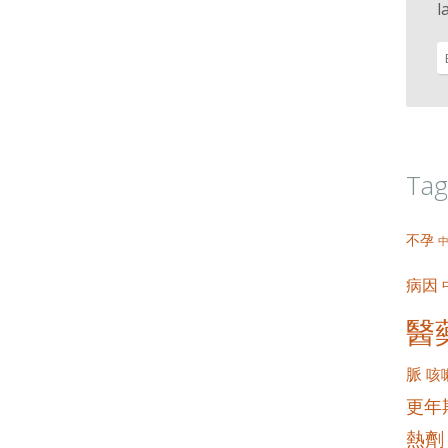
l
Tag
不孕
病因
醫
脈
咳
更年
熱劑