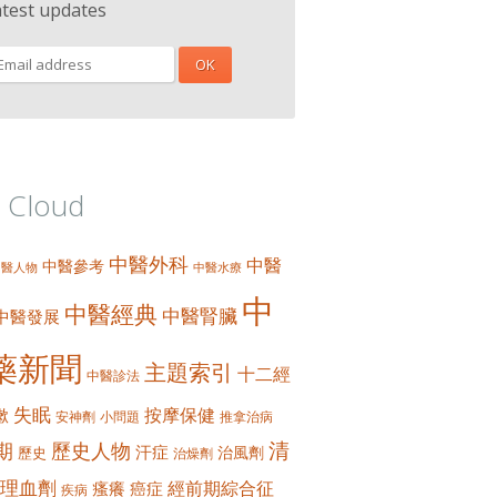
atest updates
 Cloud
中醫外科
中醫
中醫參考
中醫人物
中醫水療
中
中醫經典
中醫腎臟
中醫發展
藥新聞
主題索引
十二經
中醫診法
失眠
按摩保健
嗽
安神劑
小問題
推拿治病
清
期
歷史人物
汗症
治風劑
歷史
治燥劑
理血劑
經前期綜合征
瘙癢
癌症
疾病