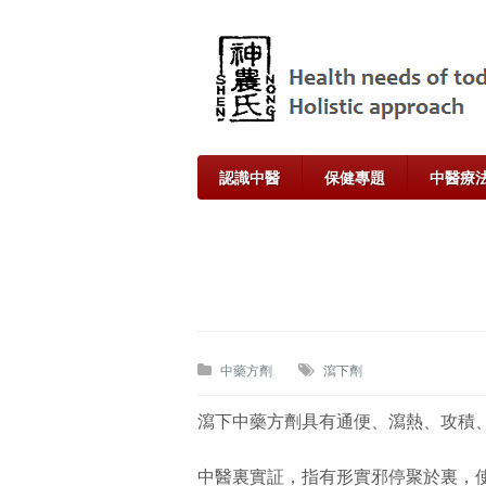
認識中醫
保健專題
中醫療
中藥方劑
瀉下劑
瀉下中藥方劑具有通便、瀉熱、攻積
中醫裏實証，指有形實邪停聚於裏，