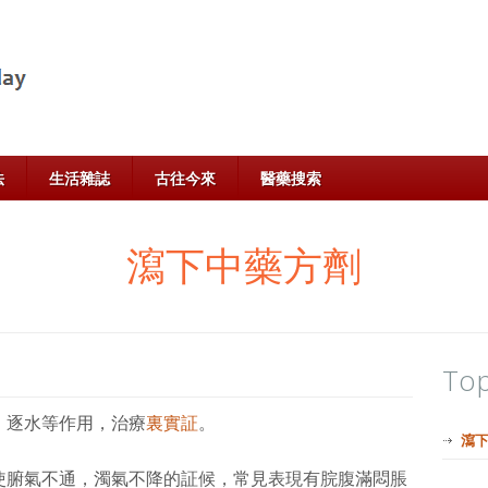
法
生活雜誌
古往今來
醫藥搜索
瀉下中藥方劑
Top
、逐水等作用，治療
裏實証
。
瀉
使腑氣不通，濁氣不降的証候，常見表現有脘腹滿悶脹