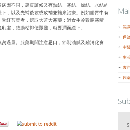
於病因不同，裏實証候又有熱結、寒結、燥結、水結的
Ma
緩下，以及先補後攻或攻補兼施來治療。例如腸胃中有
，舌紅苔黃者，選取大苦大寒藥；過食生冷致腸寒積
認
血虧虛，致腸枯排便艱難，就要潤而緩下。
保
慎勿過量。服藥期間注意忌口，節制油膩及難消化食
中
生
古
醫
Sub
S