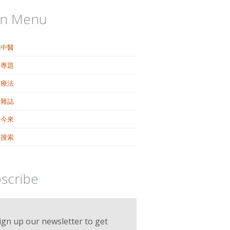
in Menu
識中醫
健專題
醫療法
活雜誌
往今來
藥搜索
scribe
ign up our newsletter to get