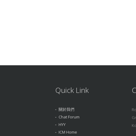
Quick Link
C
關於我們
Ro
Chat Forum
Gr
HYY
Ko
ICM Home