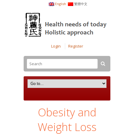
English
繁體中文
Login
Register
Obesity and
Weight Loss