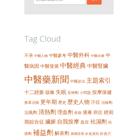
Tag Cloud
中醫外科
中
不孕
中醫參考
中醫人物
中醫水療
中醫經典
中醫腎臟
醫病因
中醫發展
中醫藥新聞
主題索引
中醫診法
失眠
十二經脈
按摩保健
咳嗽
安神劑
小問題
更年期
歷史人物
汗症
歷史
推拿治病
治燥劑
清熱劑
理血劑
經前
瘙癢
癌症
治風劑
疾病
自我按摩
袪濕劑
臟腑
期綜合征
血症
袪
補益劑
解表劑
痰劑
針灸穴
身體排泄
針灸原則