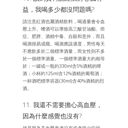
益，我喝多少都沒問題嗎?
請注意紅酒也屬酒精飲料，喝過量會令血
壓上升。嗜酒可以導致高三酸甘油酯、癌
症、肥胖、酒精中毒、自殺和意外，而且
喝酒很易成癮。喝酒應該適度，男性每天
不應飲多於二個標準酒量，而女性則不多
於一個標準酒量。一個標準酒量大約相等
於：一罐或一瓶約330ml含5%酒精的啤
酒；小杯約125ml含12%酒精的葡萄酒；
一杯酒吧標準容器(30ml)含40%酒精的烈
酒。
11. 我還不需要擔心高血壓，
因為什麼感覺也沒有?