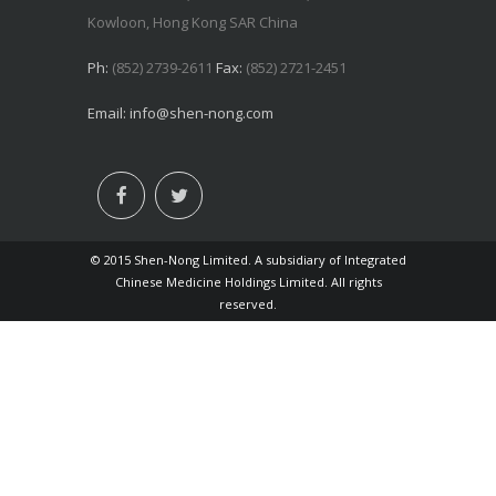
Kowloon, Hong Kong SAR China
Ph:
(852) 2739-2611
Fax:
(852) 2721-2451
Email:
info@shen-nong.com
© 2015 Shen-Nong Limited. A subsidiary of Integrated
Chinese Medicine Holdings Limited. All rights
reserved.