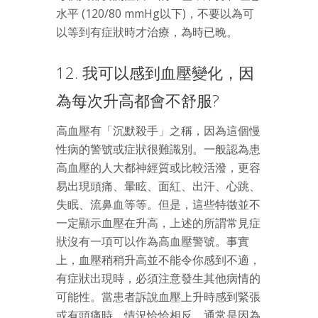
水平 (120/80 mmHg以下)，不要以為可
以等到有症狀時才治療，為時已晚。
12. 我可以感到血壓變化，因
為每次升高都會不舒服?
高血壓有「沉默殺手」之稱，因為這個慢
性病的警號或症狀很難識別。一般認為患
高血壓的人大都神經質或比較活潑，更容
易出現頭痛、暈眩、面紅、出汗、心跳、
失眠、流鼻血等等。但是，這些特徵並不
一定顯示血壓在升高，上述的所謂常見症
狀沒有一項可以作為高血壓警號。事實
上，血壓稍稍升高並不能令你感到不適，
有症狀出現時，必須注意發生其他病情的
可能性。當患者訴說血壓上升時感到緊張
或有頭痛時，情況恰恰相反，通常是因為