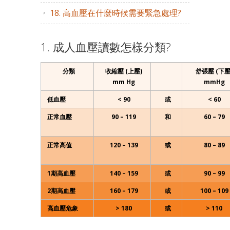
18. 高血壓在什麼時候需要緊急處理?
1. 成人血壓讀數怎樣分類?
分類
收縮壓 (上壓)
舒張壓 (下壓
mm Hg
mmHg
低血壓
< 90
或
< 60
正常血壓
90 – 119
和
60 – 79
正常高值
120 – 139
或
80 – 89
1期高血壓
140 – 159
或
90 – 99
2期高血壓
160 – 179
或
100 – 109
高血壓危象
> 180
或
> 110