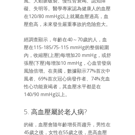
風、大動脈破裂、慢性腎衰竭、認知障
礙、失明等。醫學專家認為健康人的血壓
在120/80 mmHg以上就屬血壓過高，血
壓愈高，未來發生嚴重事故的危險愈大。
經調查顯示，年齡在40～70歲的人，血
壓在115-185/75-115 mmHg的整個範圍
內，收縮壓(上壓)每增加20 mmHg，或舒
張壓(下壓)每增加10 mmHg，心血管發病
風險倍增。在美國，數據顯示77%首次中
風者、69%首次冠心病發作者、74%充血
性心功能衰竭者，其血壓水平都是在
140/90 mmHg以上。
5. 高血壓屬於老人病?
的確，血壓會隨年齡增長而趨升，男性在
45歲之後，女性在55歲之後，患高血壓