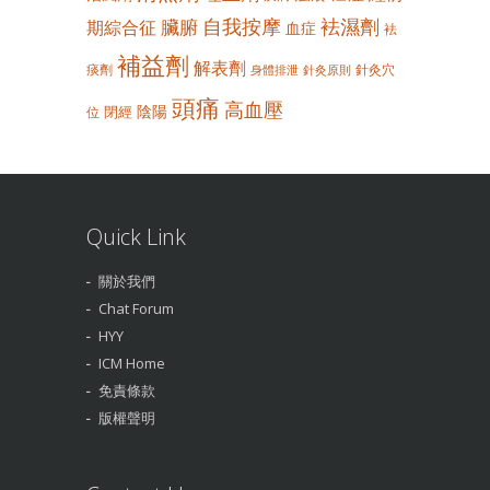
自我按摩
袪濕劑
臟腑
期綜合征
血症
袪
補益劑
解表劑
痰劑
針灸穴
身體排泄
針灸原則
頭痛
高血壓
陰陽
閉經
位
Quick Link
關於我們
Chat Forum
HYY
ICM Home
免責條款
版權聲明