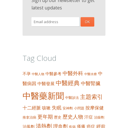
Sign up our newsletter to get
latest updates
Tag Cloud
中醫外科
中
不孕
中醫參考
中醫人物
中醫水療
中醫經典
中醫腎臟
醫病因
中醫發展
中醫藥新聞
主題索引
中醫診法
失眠
十二經脈
按摩保健
咳嗽
安神劑
小問題
更年期
歷史人物
汗症
歷史
推拿治病
治燥劑
清熱劑
理血劑
經前
瘙癢
癌症
治風劑
疾病