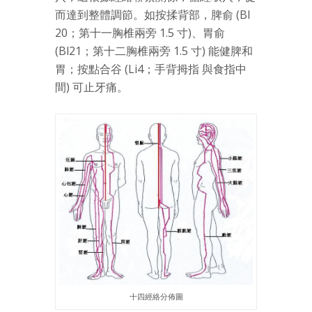
而達到整體調節。如按揉背部，脾俞 (Bl
20；第十一胸椎兩旁 1.5 寸)、胃俞
(Bl21；第十二胸椎兩旁 1.5 寸) 能健脾和
胃；按點合谷 (Li4；手背拇指 與食指中
間) 可止牙痛。
十四經絡分佈圖