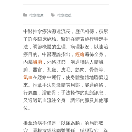
推拿按摩
推拿效益
中醫推拿療法源遠流長，歷代相傳，積累
了許多臨床經驗。醫師在體表施行特定手
法，調節機體的生理、病理狀況，以達治
療目的。中醫理論指出，
經絡
遍佈全身，
內屬
臟腑
，外絡肢節，溝通聯結人體臟
腑、器官、孔竅、皮毛、筋肉、骨骼等。
氣
血
在經絡中運行，使身體整體地聯繫起
來。推拿手法刺激體表局部，能通經絡，
行氣血，濡筋骨；手法操作的動態訊息，
又通過氣血流注全身，調節內臟及其他部
位。
推拿治病不僅是「以痛為腧」的局部取
穴，還根據經絡聯繫關係，循經取穴，從