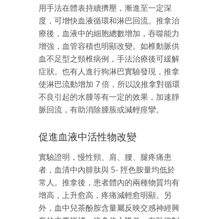
用手法在體表持續擠壓，漸進至一定深
度，可增快血液循環和淋巴回流。推拿治
療後，血液中的細胞總數增加，吞噬能力
增強，血管容積也明顯改變。如椎動脈供
血不足型之頸椎病例，手法治療後可緩解
症狀。也有人進行狗淋巴實驗發現，推拿
使淋巴流動增加 7 倍，所以說推拿對循環
不良引起的水腫等有一定的效果，加速靜
脈回流，有助消除腫脹或減輕痙攣。
促進血液中活性物改變
實驗證明，慢性頸、肩、腰、腿疼痛患
者，血清中內腓肽與 5- 羥色胺量均低於
常人。推拿後，患者體內的兩種物質均有
增高，上升愈高，疼痛減輕愈明顯。另
外，血中兒茶酚胺含量屬反映交感神經興