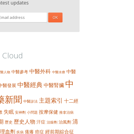
atest updates
 Cloud
中醫外科
中醫
中醫參考
中醫人物
中醫水療
中
中醫經典
中醫腎臟
中醫發展
藥新聞
主題索引
十二經
中醫診法
失眠
按摩保健
嗽
安神劑
小問題
推拿治病
清
期
歷史人物
汗症
治風劑
歷史
治燥劑
理血劑
經前期綜合征
瘙癢
癌症
疾病