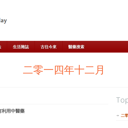
法
生活雜誌
古往今來
醫藥搜索
二零一四年十二月
Top
何利用中醫藥
二