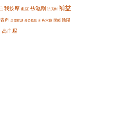
補益
自我按摩
袪濕劑
血症
袪痰劑
表劑
陰陽
閉經
針灸穴位
身體排泄
針灸原則
痛
高血壓