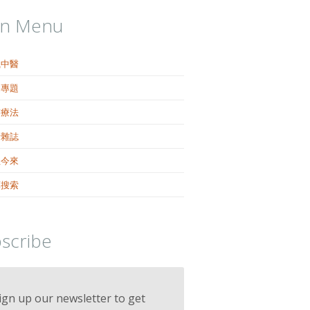
in Menu
識中醫
健專題
醫療法
活雜誌
往今來
藥搜索
scribe
ign up our newsletter to get