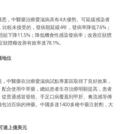
獲悉，中醫藥治療愛滋病具有4大優勢。可延緩感染者
，比較未接受的，發病期延緩4年，發病率降低7.6%；
照組下降11.5%；降低機會性感染發病率；改善症狀體
症狀體癥改善有效率達78.1%。
藥地位
現，中醫藥在治療愛滋病試點專案區取得了良好效果，
，配合使用中草藥，總結患者生存治療明顯提高，患者
，從普通感冒發燒、手足口病覆蓋到甲肝、禽流感等傳
包治百病的神藥。中國多達1400多種中藥注射劑，大
可達上億美元