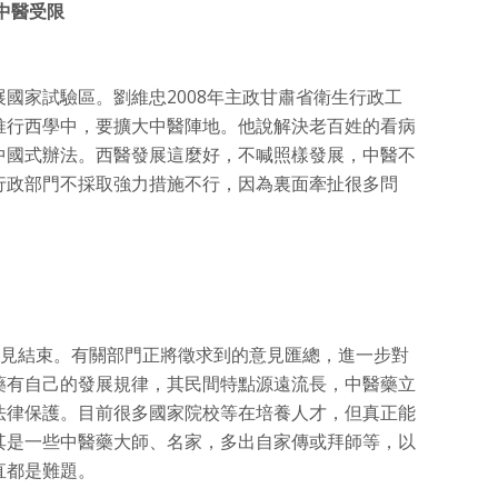
中醫受限
國家試驗區。劉維忠2008年主政甘肅省衛生行政工
推行西學中，要擴大中醫陣地。他說解決老百姓的看病
中國式辦法。西醫發展這麼好，不喊照樣發展，中醫不
行政部門不採取強力措施不行，因為裏面牽扯很多問
意見結束。有關部門正將徵求到的意見匯總，進一步對
藥有自己的發展規律，其民間特點源遠流長，中醫藥立
法律保護。目前很多國家院校等在培養人才，但真正能
其是一些中醫藥大師、名家，多出自家傳或拜師等，以
直都是難題。