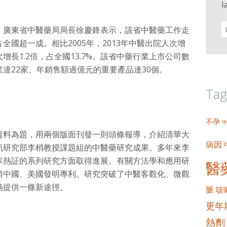
l
，廣東省中醫藥局局長徐慶鋒表示，該省中醫藥工作走
國超一成。相比2005年，2013年中醫出院人次增
人次增長1.2倍，占全國13.7%。該省中藥行業上市公司數
達22家、年銷售額過億元的重要產品達30個。
Tag
不孕
資料為題，用兩個版面刊發一則頭條報導，介紹清華大
病因
訊研究部李梢教授課題組的中醫藥研究成果。多年來李
寒熱証的系列研究方面取得進展。有關方法學和應用研
醫
項中國、美國發明專利。研究突破了中醫客觀化、微觀
涵提供一條新途徑。
脈
咳
更年
熱劑