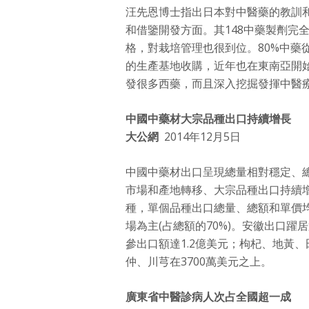
汪先恩博士指出日本對中醫藥的教訓
和借鑒開發方面。其148中藥製劑完
格，對栽培管理也很到位。80%中藥
的生產基地收購，近年也在東南亞開
發很多西藥，而且深入挖掘發揮中醫
中國中藥材大宗品種出口持續增長
大公網
2014年12月5日
中國中藥材出口呈現總量相對穩定、
市場和產地轉移、大宗品種出口持續增
種，單個品種出口總量、總額和單價
場為主(占總額的70%)。安徽出口躍居第
參出口額達1.2億美元；枸杞、地黃、
仲、川芎在3700萬美元之上。
廣東省中醫診病人次占全國超一成