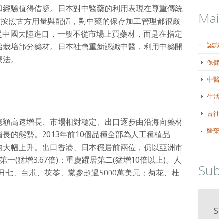
和經驗值得借鑒。日本對中醫藥的利用表現在尊重傳統
Ma
全按照古方用量與配伍，對中藥的保存加工管理都很嚴
從中國大陸進口，一般不從市場上買藥材，而是在指定
認
始栽培部分藥材。日本社會重新認識中醫，利用中藥開
療法。
保
中
生
古
總額高速增長、市場相對穩定、出口逐步由沿海向藥材
醫
長的態勢。2013年前10個品種全部為人工種植品
均大幅上升。出口香港、日本穩居前兩位，仍以亞洲市
一(猛增3.67倍)；重慶躍居第二(猛增10倍以上)。人
Sub
田七、白朮、茯苓、黨參超過5000萬美元；菊花、杜
S