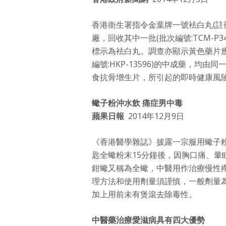
香港衛生署指令金葉牌一號袪白丸(註冊編
廠，回收其中一批(批次編號:TCM-P
標示為袪白丸。調查亦顯示黃色藥片
編號:HKP-13596)的中成藥，
食抗骨增生片，所引起的即時健康風
蠍子粉沖水飲 痛症男中毒
蘋果日報
2014年12月9日
《香港醫學雜誌》披露一宗服用蠍子粉
匙全蠍粉末15分鐘後，因胸口痛、
鉗蠍又稱為全蠍，中醫用作治療慢性
理方法和使用劑量須謹慎，一般劑量為0
加上用前未有煲滾去除毒性。
中醫藥治療愛滋病具有四大優勢