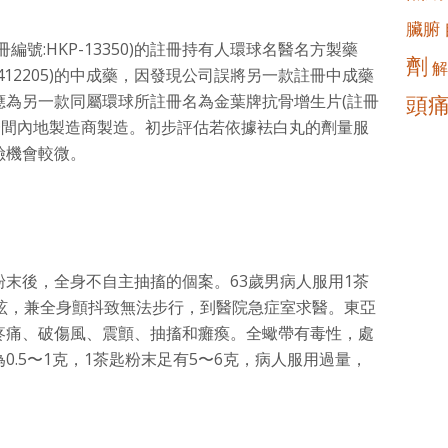
臟腑
號:HKP-13350)的註冊持有人環球名醫名方製藥
劑
解
3412205)的中成藥，因發現公司誤將另一款註冊中成藥
頭
應為另一款同屬環球所註冊名為金葉牌抗骨增生片(註冊
均由同一間內地製造商製造。初步評估若依據袪白丸的劑量服
險機會較微。
末後，全身不自主抽搐的個案。63歲男病人服用1茶
暈眩，兼全身顫抖致無法步行，到醫院急症室求醫。東亞
疼痛、破傷風、震顫、抽搐和癱瘓。全蠍帶有毒性，處
.5〜1克，1茶匙粉末足有5〜6克，病人服用過量，