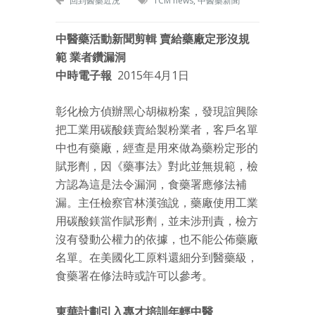
回到醫藥近況
TCM news
,
中醫藥新聞
中醫藥活動新聞剪輯
賣給藥廠定形沒規
範 業者鑽漏洞
中時電子報
2015年4月1日
彰化檢方偵辦黑心胡椒粉案，發現誼興除
把工業用碳酸鎂賣給製粉業者，客戶名單
中也有藥廠，經查是用來做為藥粉定形的
賦形劑，因《藥事法》對此並無規範，檢
方認為這是法令漏洞，食藥署應修法補
漏。主任檢察官林漢強說，藥廠使用工業
用碳酸鎂當作賦形劑，並未涉刑責，檢方
沒有發動公權力的依據，也不能公佈藥廠
名單。在美國化工原料還細分到醫藥級，
食藥署在修法時或許可以參考。
東華計劃引入專才培訓年輕中醫