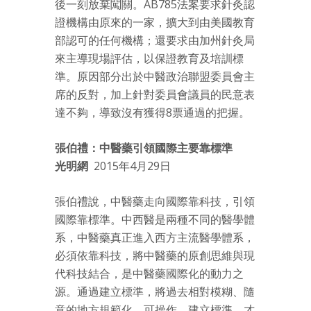
後一刻放棄闖關。AB785法案要求針灸認
證機構由原來的一家，擴大到由美國教育
部認可的任何機構；還要求由加州針灸局
來主導現場評估，以保證教育及培訓標
準。原因部分出於中醫政治聯盟委員會主
席的反對，加上針對委員會議員的民意表
達不夠，導致沒有獲得8票通過的把握。
張伯禮：中醫藥引領國際主要靠標準
光明網
2015年4月29日
張伯禮說，中醫藥走向國際靠科技，引領
國際靠標準。中西醫是兩種不同的醫學體
系，中醫藥真正進入西方主流醫學體系，
必須依靠科技，將中醫藥的原創思維與現
代科技結合，是中醫藥國際化的動力之
源。通過建立標準，將過去相對模糊、隨
意的地方規範化、可操作，建立標準，才