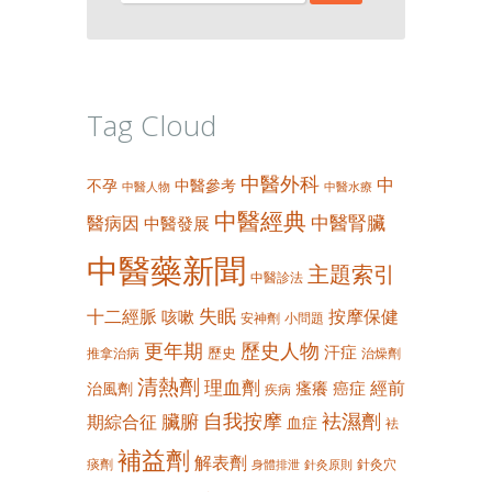
Tag Cloud
中醫外科
中
不孕
中醫參考
中醫人物
中醫水療
中醫經典
中醫腎臟
醫病因
中醫發展
中醫藥新聞
主題索引
中醫診法
失眠
十二經脈
按摩保健
咳嗽
安神劑
小問題
更年期
歷史人物
汗症
歷史
推拿治病
治燥劑
清熱劑
理血劑
經前
瘙癢
癌症
治風劑
疾病
自我按摩
袪濕劑
臟腑
期綜合征
血症
袪
補益劑
解表劑
痰劑
針灸穴
身體排泄
針灸原則