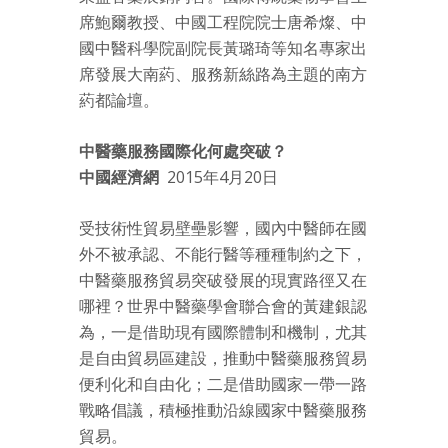
席鮑爾教授、中國工程院院士唐希燦、中
國中醫科學院副院長黃璐琦等知名專家出
席發展大南葯、服務新絲路為主題的南方
葯都論壇。
中醫藥服務國際化何處突破？
中國經濟網
2015年4月20日
受技術性貿易壁壘影響，國內中醫師在國
外不被承認、不能行醫等種種制約之下，
中醫藥服務貿易突破發展的現實路徑又在
哪裡？世界中醫藥學會聯合會的黃建銀認
為，一是借助現有國際體制和機制，尤其
是自由貿易區建設，推動中醫藥服務貿易
便利化和自由化；二是借助國家一帶一路
戰略倡議，積極推動沿線國家中醫藥服務
貿易。