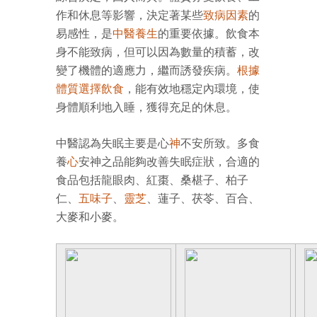
作和休息等影響，決定著某些
致病因素
的
易感性，是
中醫養生
的重要依據。飲食本
身不能致病，但可以因為數量的積蓄，改
變了機體的適應力，繼而誘發疾病。
根據
體質選擇飲食
，能有效地穩定內環境，使
身體順利地入睡，獲得充足的休息。
中醫認為失眠主要是心
神
不安所致。多食
養
心
安神之品能夠改善失眠症狀，合適的
食品包括龍眼肉、紅棗、桑椹子、柏子
仁、
五味子
、
靈芝
、蓮子、茯苓、百合、
大麥和小麥。