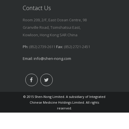
Contact Us
Room 209, 2/F, East Ocean Centre, 98
Granville Road, Tsimshatsui East,
Kowloon, Hong Kong SAR China
Ph:
(852) 2739-2611
Fax:
(852) 2721-2451
Email:
info@shen-nong.com
© 2015 Shen-Nong Limited. A subsidiary of Integrated
Chinese Medicine Holdings Limited. All rights
reserved.