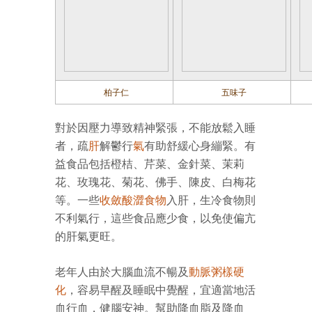
柏子仁
五味子
對於因壓力導致精神緊張，不能放鬆入睡
者，疏
肝
解鬱行
氣
有助舒緩心身繃緊。有
益食品包括橙桔、芹菜、金針菜、茉莉
花、玫瑰花、菊花、佛手、陳皮、白梅花
等。一些
收斂酸澀食物
入肝，生冷食物則
不利氣行，這些食品應少食，以免使偏亢
的肝氣更旺。
老年人由於大腦血流不暢及
動脈粥樣硬
化
，容易早醒及睡眠中覺醒，宜適當地活
血行血，健腦安神。幫助降血脂及降血