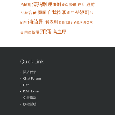
清熱劑
理血劑
經前
瘙癢
癌症
治風劑
疾病
自我按摩
袪濕劑
臟腑
期綜合征
血症
袪
補益劑
解表劑
痰劑
針灸穴
身體排泄
針灸原則
頭痛
高血壓
陰陽
閉經
位
Quick Link
關於我們
Chat Forum
HYY
ICM Home
免責條款
版權聲明