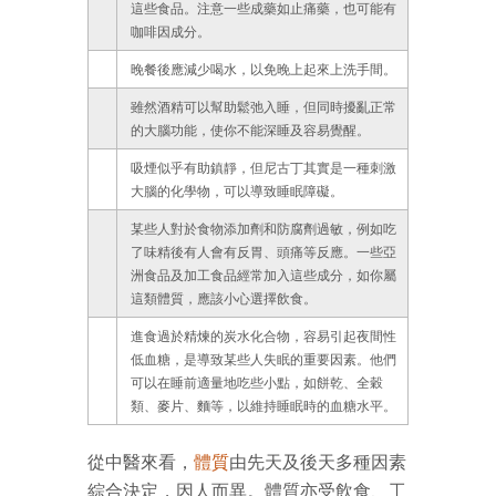
這些食品。注意一些成藥如止痛藥，也可能有
咖啡因成分。
晚餐後應減少喝水，以免晚上起來上洗手間。
雖然酒精可以幫助鬆弛入睡，但同時擾亂正常
的大腦功能，使你不能深睡及容易覺醒。
吸煙似乎有助鎮靜，但尼古丁其實是一種刺激
大腦的化學物，可以導致睡眠障礙。
某些人對於食物添加劑和防腐劑過敏，例如吃
了味精後有人會有反胃、頭痛等反應。一些亞
洲食品及加工食品經常加入這些成分，如你屬
這類體質，應該小心選擇飲食。
進食過於精煉的炭水化合物，容易引起夜間性
低血糖，是導致某些人失眠的重要因素。他們
可以在睡前適量地吃些小點，如餅乾、全穀
類、麥片、麵等，以維持睡眠時的血糖水平。
從中醫來看，
體質
由先天及後天多種因素
綜合決定，因人而異。體質亦受飲食、工