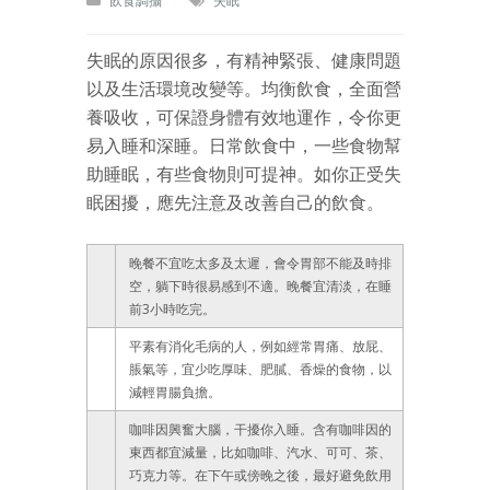
飲食調攝
失眠
失眠的原因很多，有精神緊張、健康問題
以及生活環境改變等。均衡飲食，全面營
養吸收，可保證身體有效地運作，令你更
易入睡和深睡。日常飲食中，一些食物幫
助睡眠，有些食物則可提神。如你正受失
眠困擾，應先注意及改善自己的飲食。
晚餐不宜吃太多及太遲，會令胃部不能及時排
空，躺下時很易感到不適。晚餐宜清淡，在睡
前3小時吃完。
平素有消化毛病的人，例如經常胃痛、放屁、
脹氣等，宜少吃厚味、肥膩、香燥的食物，以
減輕胃腸負擔。
咖啡因興奮大腦，干擾你入睡。含有咖啡因的
東西都宜減量，比如咖啡、汽水、可可、茶、
巧克力等。在下午或傍晚之後，最好避免飲用