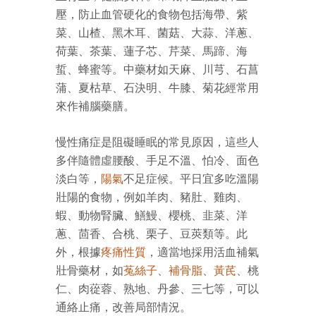
壓，防止血管硬化的食物包括海帶、紫
菜、山楂、黑木耳、菌菇、大蒜、洋蔥、
荷葉、茶葉、蓮子芯、芹菜、馬蹄、海
蜇、蜂蜜等。中藥材如天麻、川芎、石菖
蒲、夏枯草、石決明、牛膝、菊花經常用
來作補腦藥膳。
慢性痛症是阻礙睡眠的常見原因，這些人
多伴隨體虛腰酸、手足不溫、怕冷、面色
淡白等，
陽氣
不足症候。平日宜多吃溫陽
壯陽的食物，例如羊肉、豬肚、雞肉、
蝦、動物腎臟、鱔鰻、櫻桃、韭菜、洋
蔥、茴香、合桃、栗子、豆莢類等。此
外，根據
疼痛性質
，適當地採用活血補氣
壯骨藥材，如
菟絲子
、
補骨脂
、
黃芪
、桃
仁、肉蓯蓉、熟地、丹參、三七等，可以
通絡止痛，改善局部情況。