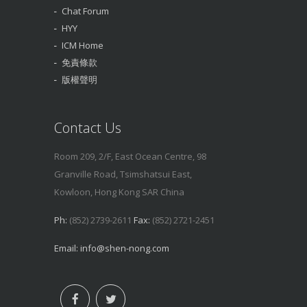
Chat Forum
HYY
ICM Home
免責條款
版權聲明
Contact Us
Room 209, 2/F, East Ocean Centre, 98
Granville Road, Tsimshatsui East,
Kowloon, Hong Kong SAR China
Ph:
(852) 2739-2611
Fax:
(852) 2721-2451
Email:
info@shen-nong.com