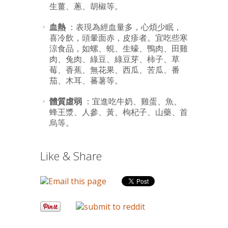
生薑、蔥、胡椒等。
血熱
：表現為經血量多，心煩少眠，
喜冷飲，頭暈面赤，皮疹者。宜吃些寒
涼食品，如螺、蜆、生蠔、鴨肉、田雞
肉、兔肉、綠豆、綠豆芽、柿子、草
莓、香蕉、無花果、西瓜、苦瓜、番
茄、木耳、蕃薯等。
體質虛弱
：宜進吃牛奶、雞蛋、魚、
蜂王漿、人參、黃、枸杞子、山藥、首
烏等。
Like & Share