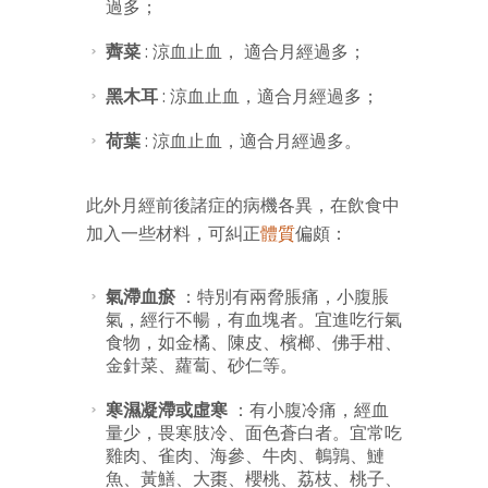
過多；
薺菜
: 涼血止血， 適合月經過多；
黑木耳
: 涼血止血，適合月經過多；
荷葉
: 涼血止血，適合月經過多。
此外月經前後諸症的病機各異，在飲食中
加入一些材料，可糾正
體質
偏頗：
氣滯血瘀
：特別有兩脅脹痛，小腹脹
氣，經行不暢，有血塊者。宜進吃行氣
食物，如金橘、陳皮、檳榔、佛手柑、
金針菜、蘿蔔、砂仁等。
寒濕凝滯或虛寒
：有小腹冷痛，經血
量少，畏寒肢冷、面色蒼白者。宜常吃
雞肉、雀肉、海參、牛肉、鵪鶉、鰱
魚、黃鱔、大棗、櫻桃、荔枝、桃子、