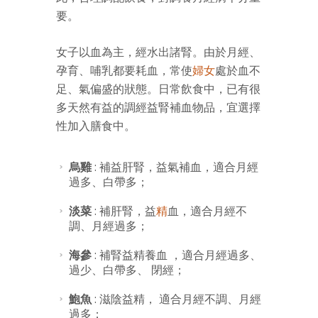
要。
女子以血為主，經水出諸腎。由於月經、
孕育、哺乳都要耗血，常使
婦女
處於血不
足、氣偏盛的狀態。日常飲食中，已有很
多天然有益的調經益腎補血物品，宜選擇
性加入膳食中。
烏雞
: 補益肝腎，益氣補血，適合月經
過多、白帶多；
淡菜
: 補肝腎，益
精
血，適合月經不
調、月經過多；
海參
: 補腎益精養血 ，適合月經過多、
過少、白帶多、 閉經；
鮑魚
: 滋陰益精， 適合月經不調、月經
過多；