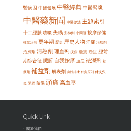
中醫經典
中醫腎臟
醫病因
中醫發展
中醫藥新聞
主題索引
中醫診法
失眠
十二經脈
按摩保健
咳嗽
安神劑
小問題
更年期
歷史人物
汗症
歷史
推拿治病
治燥劑
清熱劑
理血劑
經前
瘙癢
癌症
治風劑
疾病
自我按摩
袪濕劑
臟腑
期綜合征
血症
袪
補益劑
解表劑
痰劑
針灸穴
身體排泄
針灸原則
頭痛
高血壓
陰陽
閉經
位
Quick Link
關於我們