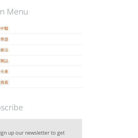
in Menu
識中醫
健專題
醫療法
活雜誌
往今來
藥搜索
scribe
ign up our newsletter to get