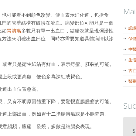
Ma
，也可能看不到顏色改變。便血表示消化道，包括食
肛門的管壁結構有破損在流血。病變部位可能只是一個
認
比如
胃潰瘍
多數只有單一出血口，結腸炎就呈現彌漫性
查方法來明確出血部位，同時亦需要知道具體病情以診
保
中
生
，或者只是衛生紙沾有鮮血，表示痔瘡、肛裂的可能。
古
腸上段或更高處，便色多為深紅或褐色。
醫
化道出血位置愈高。
現，又有不明原因體重下降，要驚惕直腸腫瘤的可能。
Sub
化道上部出血，例如胃十二指腸潰瘍或是小腸問題。
便意頻頻，腹痛，發燒，多數是結腸炎表現。
S