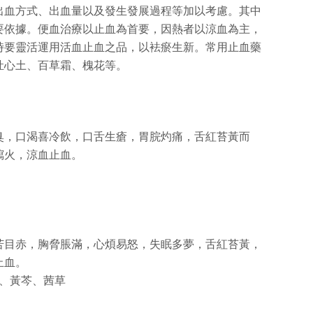
出血方式、出血量以及發生發展過程等加以考慮。其中
要依據。便血治療以止血為首要，因熱者以涼血為主，
時要靈活運用活血止血之品，以袪瘀生新。常用止血藥
灶心土、百草霜、槐花等。
臭，口渴喜冷飲，口舌生瘡，胃脘灼痛，舌紅苔黃而
瀉火，涼血止血。
苦目赤，胸脅脹滿，心煩易怒，失眠多夢，舌紅苔黃，
止血。
黃、黃芩、茜草