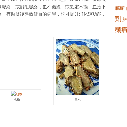
傷脈絡，或瘀阻脈絡，血不循經，或氣虛不攝，血液下
臟腑
療，有助修復導致便血的病變，也可提升消化道功能，
劑
解
頭
地榆
三七