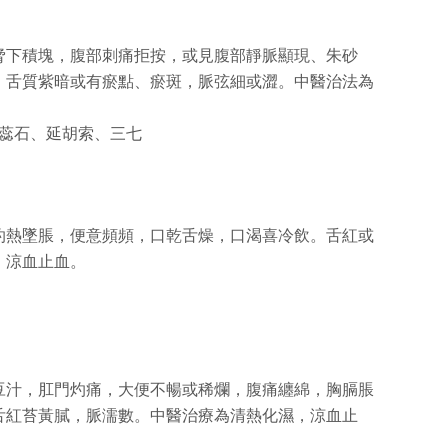
脅下積塊，腹部刺痛拒按，或見腹部靜脈顯現、朱砂
。舌質紫暗或有瘀點、瘀斑，脈弦細或澀。中醫治法為
花蕊石、延胡索、三七
灼熱墜脹，便意頻頻，口乾舌燥，口渴喜冷飲。舌紅或
，涼血止血。
豆汁，肛門灼痛，大便不暢或稀爛，腹痛纏綿，胸膈脹
舌紅苔黃膩，脈濡數。中醫治療為清熱化濕，涼血止