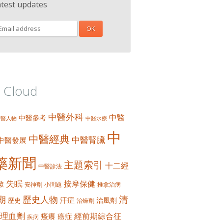
atest updates
 Cloud
中醫外科
中醫
中醫參考
中醫人物
中醫水療
中
中醫經典
中醫腎臟
中醫發展
藥新聞
主題索引
十二經
中醫診法
失眠
按摩保健
嗽
安神劑
小問題
推拿治病
清
期
歷史人物
汗症
治風劑
歷史
治燥劑
理血劑
經前期綜合征
瘙癢
癌症
疾病