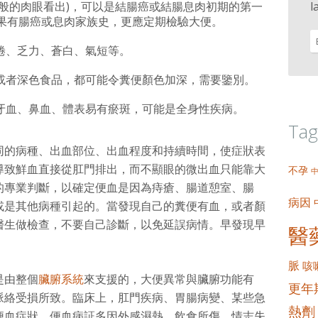
般的肉眼看出)，可以是結腸癌或結腸息肉初期的第一
l
如果有腸癌或息肉家族史，更應定期檢驗大便。
倦、乏力、蒼白、氣短等。
或者深色食品，都可能令糞便顏色加深，需要鑒別。
牙血、鼻血、體表易有瘀斑，可能是全身性疾病。
Tag
同的病種、出血部位、出血程度和持續時間，使症狀表
導致鮮血直接從肛門排出，而不顯眼的微出血只能靠大
不孕
的專業判斷，以確定便血是因為痔瘡、腸道憩室、腸
病因
或是其他病種引起的。當發現自己的糞便有血，或者顏
醫生做檢查，不要自己診斷，以免延誤病情。早發現早
醫
脈
咳
是由整個
臟腑系統
來支援的，大便異常與臟腑功能有
更年
脈絡受損所致。臨床上，肛門疾病、胃腸病變、某些急
熱劑
便血症狀。便血病証多因外感濕熱、飲食所傷、情志失