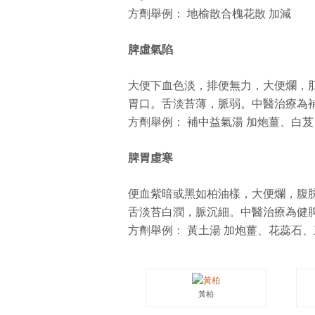
方劑舉例： 地榆散合槐花散 加減
脾虛氣陷
大便下血色淡，排便無力，大便爛，
胃口。舌淡苔薄，脈弱。中醫治療為
方劑舉例： 補中益氣湯 加炮薑、白
脾胃虛寒
便血紫暗或黑如柏油樣，大便爛，腹
舌淡苔白潤，脈沉細。中醫治療為健
方劑舉例： 黃土湯 加炮薑、花蕊石
黃柏