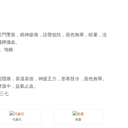
肛門墜脹，精神疲倦，語聲低怯，面色無華，眩暈，沒
補脾攝血。
芨、地榆
脘隱痛，喜溫喜按，神疲乏力，形寒肢冷，面色無華。
脾溫中，益氣止血。
、三七
代赭石
炮薑