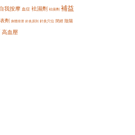
補益
自我按摩
袪濕劑
血症
袪痰劑
表劑
陰陽
閉經
針灸穴位
身體排泄
針灸原則
痛
高血壓