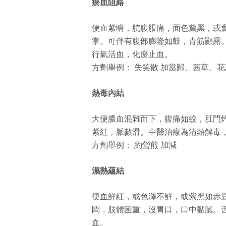
瘀血阻絡
便血紫暗，脘腹脹痛，面色黧黑，或
掌。可伴有腹部膨隆如鼓，青筋顯露
行氣活血，化瘀止血。
方劑舉例： 失笑散 加當歸、茜草、
熱毒內結
大便膿血混雜而下，腹痛如絞，肛門
紫紅，脈數滑。中醫治療為清熱解毒
方劑舉例： 約營煎 加減
濕熱蘊結
便血鮮紅，或色澤不鮮，或紫黑如赤
悶，肢體困重，沒胃口，口中黏膩。
血。