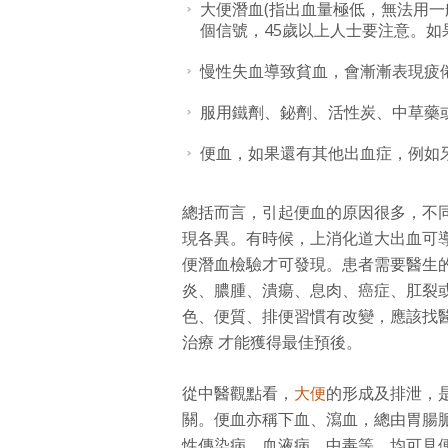
大便潛血(指出血量極低，無法用一
個信號，45歲以上人士要注意。
慢性失血導致貧血，會漸漸表現疲
服用鐵劑、鉍劑、活性炭、中草藥
便血，如果還有其他出血症，例如
總括而言，引起便血的原因很多，不
現各異。有時候，上消化道大出血可
便潛血檢驗才可發現。患者需要醫生
炎、膿腫、潰瘍、息肉、癌症、肛裂
色、便質、排便習慣有改變，應該找
治療 才能獲得最佳預後。
從中醫觀點看，
大便
的形成及排泄，
關。便血亦稱下血、瀉血，總由胃腸
性傳染病、血液病、中毒等，均可見