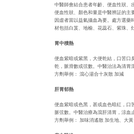
中醫師會結合患者年齡、便血性狀、
便血性狀、顏色和量是中醫辨証的主
因虛者當以益氣攝血為要。處方選藥
材包括白芨、地榆、花蕊石、紫珠、
胃中積熱
便血紫暗或紫黑，大便乾結，口苦口
乾，脈滑數或弦數。中醫治法為清胃
方劑舉例： 瀉心湯合十灰散 加減
肝胃郁熱
便血紫暗或色黑，甚或血色暗紅，口
脈弦數。中醫治療為瀉肝清胃，涼血
方劑舉例： 加味消遙散 加生地、大