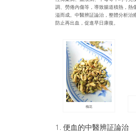
調、勞倦內傷等，導致腸道積熱，熱
溢而成。中醫辨証論治，整體分析治
防止再出血，促進早日康復。
槐花
1. 便血的中醫辨証論治