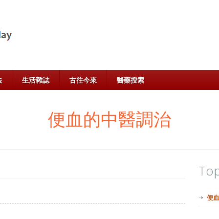
法
生活雜誌
古往今來
醫藥搜索
便血的中醫調治
Top
便