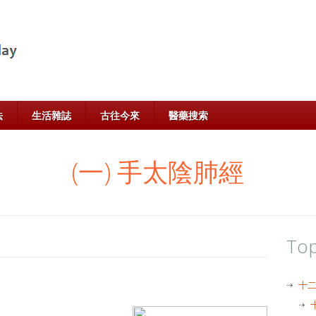
法
生活雜誌
古往今來
醫藥搜索
(一) 手太陰肺經
Top
十