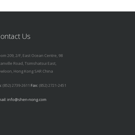
ontact Us
om 209, 2/F, East Ocean Centre, 98
anville Road, Tsimshatsui East,
wloon, Hong Kong SAR China
:
(852) 2739-2611
Fax:
(852) 2721-2451
ail:
info@shen-nong.com