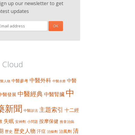
ign up our newsletter to get
atest updates
 Cloud
中醫外科
中醫
中醫參考
中醫人物
中醫水療
中
中醫經典
中醫腎臟
中醫發展
藥新聞
主題索引
十二經
中醫診法
失眠
按摩保健
嗽
安神劑
小問題
推拿治病
清
期
歷史人物
汗症
治風劑
歷史
治燥劑