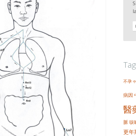
S
l
Tag
不孕
病因
醫
脈
咳
更年