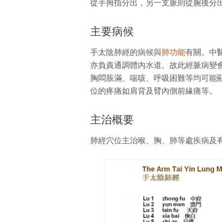
從手拇指分出，另一支脈則從腕後分
主要病候
手太陰肺經的病候與
肺功能
有關。中
亦負責通調體內水道。故此經脈病變
胸悶脹滿、喘咳、呼吸困難等均可能
位的疼痛如肩背及臂內側前緣痛等。
主治概要
肺經穴位主治喉、胸、肺等處疾病及