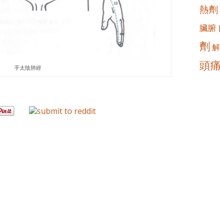
熱劑
臟腑
劑
解
頭
手太陰肺經
。