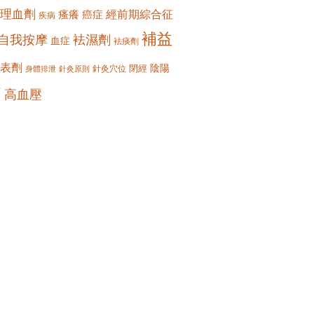
理血劑
經前期綜合征
瘙癢
癌症
疾病
補益
自我按摩
袪濕劑
血症
袪痰劑
表劑
陰陽
閉經
針灸穴位
身體排泄
針灸原則
痛
高血壓