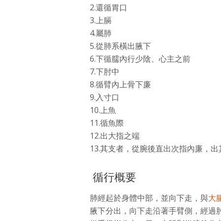
2.還循胃口
3.上膈
4.屬肺
5.從肺系橫出腋下
6.下循臑內行少陰、心主之前
7.下肘中
8.循臂內上骨下廉
9.入寸口
10.上魚
11.循魚際
12.出大指之端
13.其支者，從腕後直出次指內廉，出
循行概要
肺經起於身體中部，並向下走，與
大
腋下分出，向下走沿著手臂側，經過肘