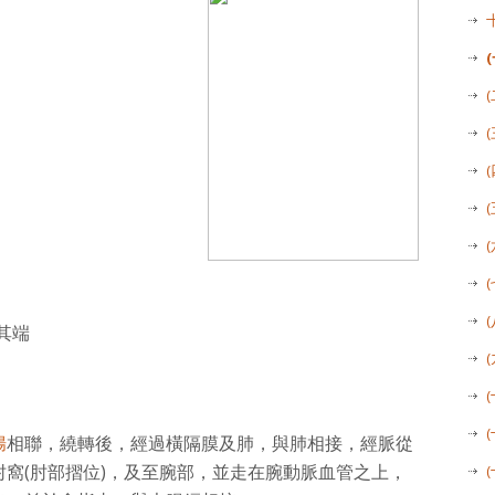
其端
腸
相聯，繞轉後，經過橫隔膜及肺，與肺相接，經脈從
窩(肘部摺位)，及至腕部，並走在腕動脈血管之上，