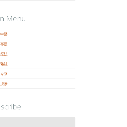
in Menu
識中醫
健專題
醫療法
活雜誌
往今來
藥搜索
scribe