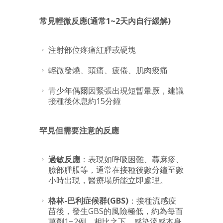
常見輕微反應(通常1~2天內自行緩解)
注射部位疼痛紅腫或硬塊
輕微發燒、頭痛、疲倦、肌肉痠痛
青少年偶爾因緊張出現短暫暈厥，建議
接種後休息約15分鐘
罕見但需要注意的反應
過敏反應
：表現如呼吸困難、蕁麻疹、
臉部腫脹等，通常在接種後數分鐘至數
小時出現，醫療場所能立即處理。
格林-巴利症候群(GBS)
：接種流感疫
苗後，發生GBS的風險極低，約為每百
萬劑1~2例。相比之下，感染流感本身