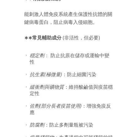
能刺激人體免疫系統產生保護性抗體的關
鍵病毒蛋白，阻止病毒入侵細胞。
∗∗常見輔助成分
(非活性，但必要)
穩定劑
： 防止抗原在儲存或運輸中變
性
抗生素(極微量)
：防止細菌污染
緩衝劑與礦物質
：維持酸鹼值與疫苗穩
定性
佐劑(部分長者疫苗使用)
：增強免疫反
應
防腐劑
：防止多劑量瓶被污染