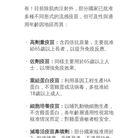
有！目前除肌肉注射外，部分國家已批准
多種不同形式的流感疫苗，但可及性與適
用年齡因地區而異：
高劑量疫苗：
含四倍抗原量，主要批准
給65歲以上長者，以提升免疫反應。
佐劑疫苗：
同樣主要用於65歲以上人
士，以增強免疫效果。
重組蛋白疫苗：
利用基因工程生產HA
蛋白，不需雞蛋或活病毒，多批准給
18歲以上成人。
細胞培養疫苗：
以哺乳動物細胞生產，
不含雞蛋蛋白，各年齡層適用性視當地
核准情況而定；對雞蛋過敏者較安全。
減毒活疫苗鼻噴劑：
部分國家核准用於
2~49歲健康、非懷孕者。不適用於免