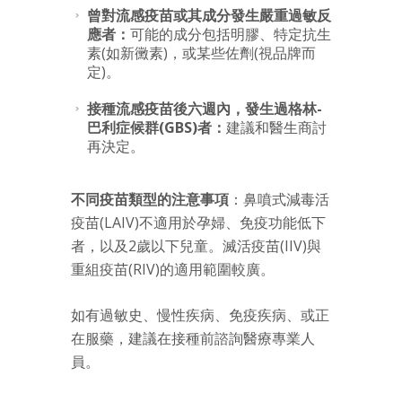
曾對流感疫苗或其成分發生嚴重過敏反
應者：
可能的成分包括明膠、特定抗生
素(如新黴素)，或某些佐劑(視品牌而
定)。
接種流感疫苗後六週內，發生過格林-
巴利症候群(GBS)者：
建議和醫生商討
再決定。
不同疫苗類型的注意事項
：鼻噴式減毒活
疫苗(LAIV)不適用於孕婦、免疫功能低下
者，以及2歲以下兒童。滅活疫苗(IIV)與
重組疫苗(RIV)的適用範圍較廣。
如有過敏史、慢性疾病、免疫疾病、或正
在服藥，建議在接種前諮詢醫療專業人
員。