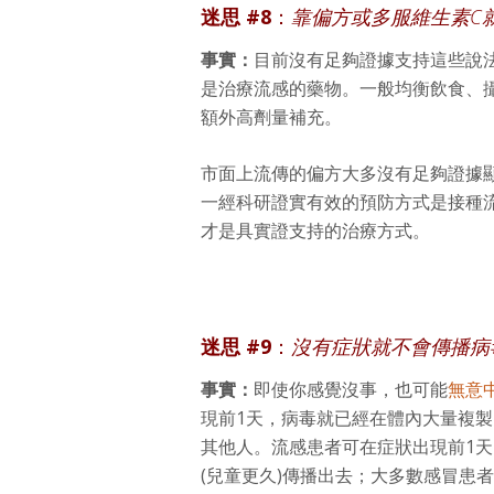
迷思 #8
：
靠偏方或多服維生素C
事實：
目前沒有足夠證據支持這些說
是治療流感的藥物。一般均衡飲食、
額外高劑量補充。
市面上流傳的偏方大多沒有足夠證據
一經科研證實有效的預防方式是接種
才是具實證支持的治療方式。
迷思 #9
：
沒有症狀就不會傳播病
事實：
即使你感覺沒事，也可能
無意
現前1天，病毒就已經在體內大量複
其他人。流感患者可在症狀出現前1天
(兒童更久)傳播出去；大多數感冒患