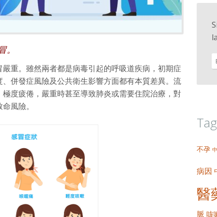
S
l
冒。
冒嚴重。雖然兩者都是病毒引起的呼吸道疾病，初期症
度、併發症風險及公共衛生影響方面都有本質差異。流
、極度疲倦，嚴重時甚至導致肺炎或需要住院治療，對
致命風險。
Tag
不孕
病因
醫
脈
咳