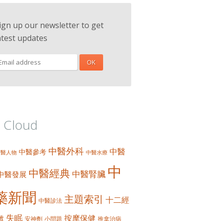
ign up our newsletter to get
atest updates
 Cloud
中醫外科
中醫
中醫參考
中醫人物
中醫水療
中
中醫經典
中醫腎臟
中醫發展
藥新聞
主題索引
十二經
中醫診法
失眠
按摩保健
嗽
安神劑
小問題
推拿治病