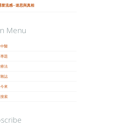
感冒流感--迷思與真相
in Menu
識中醫
健專題
醫療法
活雜誌
往今來
藥搜索
scribe