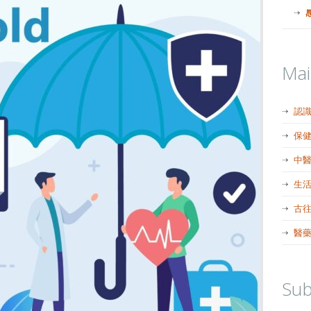
Ma
認
保
中
生
古
醫
Sub