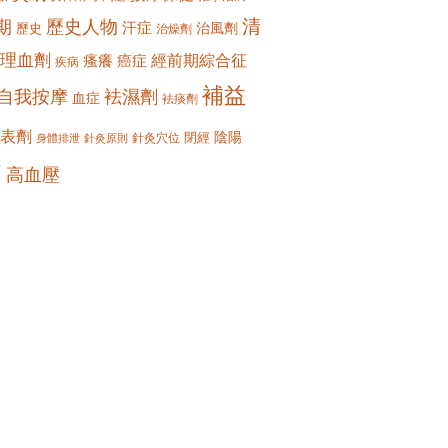
清
期
歷史人物
汗症
治風劑
歷史
治燥劑
理血劑
經前期綜合征
瘙癢
癌症
疾病
補益
自我按摩
袪濕劑
血症
袪痰劑
表劑
陰陽
閉經
針灸穴位
身體排泄
針灸原則
痛
高血壓