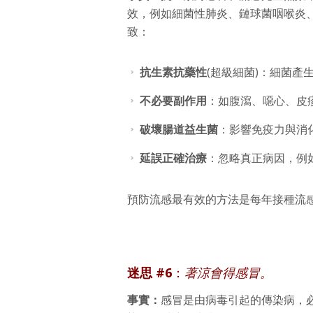
效，例如細菌性肺炎、鏈球菌咽喉炎
致：
抗生素抗藥性
(超級細菌)：細菌
不必要副作用
：如腹瀉、噁心、皮
破壞腸道益生菌
：影響免疫力與消
延誤正確治療
：忽略真正病因，例
預防流感最有效的方法是每年接種流
迷思 #6
：
著涼會得感冒。
事實：
感冒是由病毒引起的傳染病，